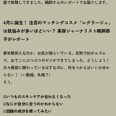
館で体験してきました。鵜飼さんのレポートでお届けします。
4月に誕生
！
注目のマッチングコスメ「レグラージュ」
は肌悩みが多いほどいい
？
美容ジャーナリスト鵜飼恭
子がレポート
更年期突入なのか、お肌が揺らいでいる。花粉で頰がムズム
ズ、おでこにぷつぷつのヤツができてしまった。どうしよう
！
日々美容に関わっているはずなのに、何をつかえばいいか分か
らない
！
（←動揺。失格
？
）
そう、
☑️
いつものスキンケアが合わなくなった
☑️
なにが自分に合うのかわからない
☑️
話題の成分を使ってみたい