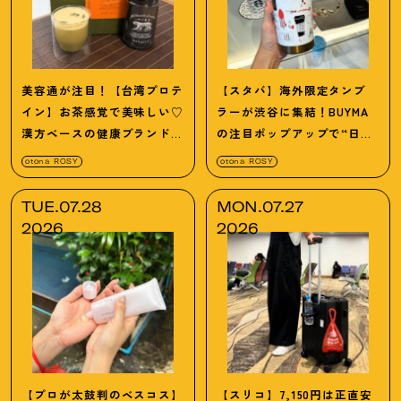
美容通が注目
！
【台湾プロテ
【スタバ】海外限定タンブ
イン】お茶感覚で美味しい♡
ラーが渋谷に集結
！
BUYMA
漢方ベースの健康ブランド
の注目ポップアップで“日本
「デイリーリリー」
未発売”の激レア品をリアル
otona ROSY
otona ROSY
体験♡
TUE.07.28
MON.07.27
2026
2026
【プロが太鼓判のベスコス】
【スリコ】7,150円は正直安