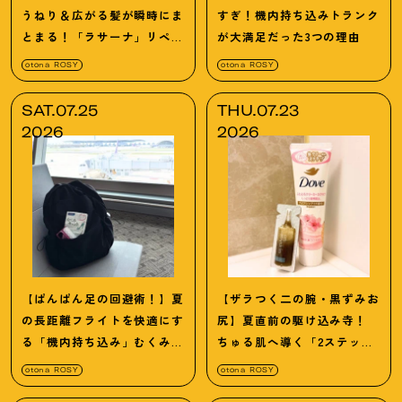
うねり＆広がる髪が瞬時にま
すぎ
！
機内持ち込みトランク
とまる
！
「ラサーナ」リペア
が大満足だった3つの理由
オイルのガチ愛用レポ
otona ROSY
otona ROSY
SAT.07.25
THU.07.23
2026
2026
【ぱんぱん足の回避術
！
】夏
【ザラつく二の腕・黒ずみお
の長距離フライトを快適にす
尻】夏直前の駆け込み寺
！
る「機内持ち込み」むくみケ
ちゅる肌へ導く「2ステップ
ア3選
裏ワザ」
otona ROSY
otona ROSY