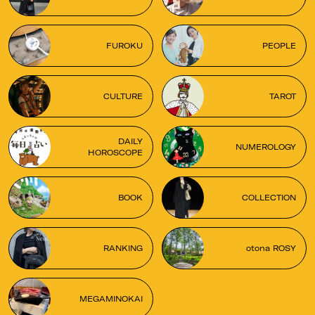
FUROKU
PEOPLE
CULTURE
TAROT
DAILY
NUMEROLOGY
HOROSCOPE
BOOK
COLLECTION
RANKING
otona ROSY
MEGAMINOKAI