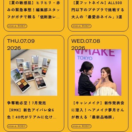
【夏の敏感肌】ヒリヒリ・赤
【夏フットネイル】ALL500
みの緊急事態！編集部スタッ
円以下のプチプラで挑戦する
フがガチで頼る「低刺激レス
大人の「最愛赤ネイル」3選
キューコスメ3選」
otona ROSY
otona ROSY
THU.07.09
WED.07.08
2026
2026
争奪戦必至！7月発売
【キャンメイク】新作発表会
【RMK】新色アイパレ全6
に潜入！ヘアメイク夢月さん
色！40代がリアルに化ける
が教える「最新品格顔」
「神色」は？
otona ROSY
otona ROSY