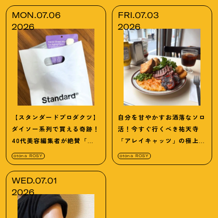
MON.07.06
FRI.07.03
2026
2026
【スタンダードプロダクツ】
自分を甘やかすお洒落なソロ
ダイソー系列で買える奇跡！
活！今すぐ行くべき祐天寺
40代美容編集者が絶賛「日
「アレイキャッツ」の極上朝
本の名産地」高見えコスメ3
食
otona ROSY
otona ROSY
選
WED.07.01
2026