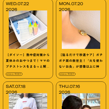
WED.07.22
MON.07.20
2026
2026
【ダイソー】熱中症対策から
【貼るだけで秒速ケア】ガチ
夏休みのおやつまで
！
ママの
ガチ肩の救世主！「火を使わ
プチストレスをまるっと解決
ないお灸」が想像以上に神
「ひんやり神グッズ3選」
otona ROSY
otona ROSY
SAT.07.18
THU.07.16
2026
2026