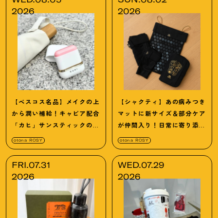
2026
2026
【ベスコス名品】メイクの上
【シャクティ】あの病みつき
から潤い補給
！
キャビア配合
マットに新サイズ＆部分ケア
「カヒ」サンスティックの贅
が仲間入り
！
日常に寄り添う
沢な実力
進化系3選♡
otona ROSY
otona ROSY
FRI.07.31
WED.07.29
2026
2026