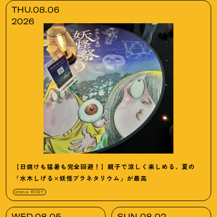
THU.08.06
2026
【日焼けも猛暑も完全回避
！
】親子で涼しく楽しめる、夏の
「水木しげる×妖怪プラネタリウム」が最高
otona ROSY
WED.08.05
SUN.08.02