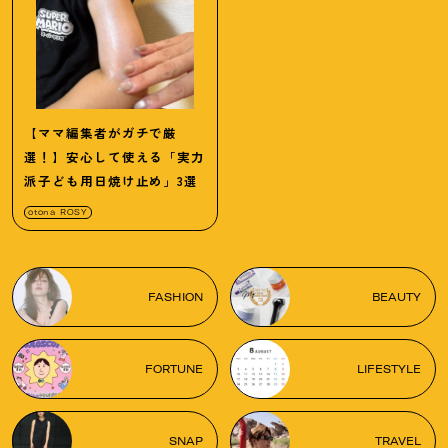
【ママ編集者がガチで厳
選！】安心して使える「実力
派子ども用日焼け止め」3選
otona ROSY
FASHION
BEAUTY
FORTUNE
LIFESTYLE
SNAP
TRAVEL