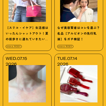
【スリコ・イケア】生活感は
なぜ美容賢者はコレを選ぶ？
いったんシャットアウト！夏
名品【アルビオンの先行乳
の街歩きに連れていきたい
液】をガチ検証！
「洒落見え保冷バッグ」
otona ROSY
otona ROSY
WED.07.15
TUE.07.14
2026
2026