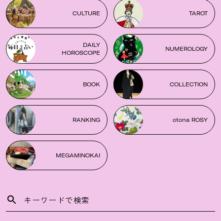
CULTURE
TAROT
DAILY
NUMEROLOGY
HOROSCOPE
BOOK
COLLECTION
RANKING
otona ROSY
MEGAMINOKAI