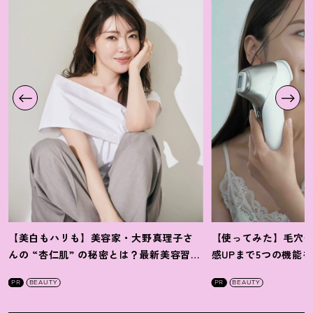
【美白もハリも】美容家・大野真理子さ
【使ってみた】毛穴
んの “杏仁肌” の秘密とは
？
最新美容習慣
感UPまで5つの機能
を徹底解説
！
の全方位ケア光美顔
PR
BEAUTY
PR
BEAUTY