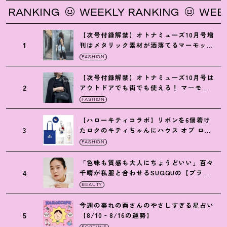
ANKING
WEEKLY RANKING
WEEKLY
【次号付録解禁】オトナミューズ10月号増
1
刊はメタリック素材が洒落てるマーモット
の保冷バッグ
FASHION
【次号付録解禁】オトナミューズ10月号は
2
アウトドアでも街でも使える
！
マーモッ
トの黒ショルダー
FASHION
【ハローキティコラボ】リボンを6個着け
3
たロクのキティちゃんにハウス オブ ロー
ゼの限定パケも
！
FASHION
「色味も質感も大人にちょうどいい」百々
4
千晴が私服と合わせるSUQQUの【ブラー
リクイド リップ】6選
BEAUTY
今週の暮れの酉さんのやさしすぎる星占い
5
【8/10‐8/16の運勢】