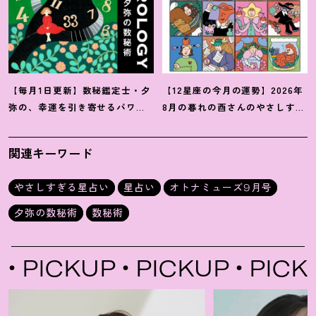
【毎月1日更新】数秘鑑定士・夕
【12星座の今月の運勢】2026年
弥の、幸運を引き寄せるパワー
8月の暮れの酉さんのやさしすぎ
占い【8月の運勢】
る星占い
関連キーワード
やさしすぎる星占い
星占い
オトナミューズ9月号
夕弥の数秘術
数秘術
PICKUP
PICKUP
PICKUP