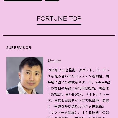
FORTUNE TOP
SUPERVISOR
ジーニー
1994年より占星術、タロット、ヒーリン
グを組み合わせたセッションを開始。同
時期に占いの連載をスタート。Yahoo8占
いの毎日の星占いを15年間担当。現在は
『SWEET』占いBOOK、『オトナミュー
ズ』本誌とWEBサイトにて執筆中。著書
に『幸運を呼び込むガラクタ追放術』
（サンマーク出版）、１２星座別『〇〇