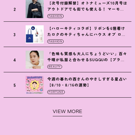
【次号付録解禁】オトナミューズ10月号は
2
アウトドアでも街でも使える
！
マーモッ
トの黒ショルダー
FASHION
【ハローキティコラボ】リボンを6個着け
3
たロクのキティちゃんにハウス オブ ロー
ゼの限定パケも
！
FASHION
「色味も質感も大人にちょうどいい」百々
4
千晴が私服と合わせるSUQQUの【ブラー
リクイド リップ】6選
BEAUTY
今週の暮れの酉さんのやさしすぎる星占い
5
【8/10‐8/16の運勢】
FORTUNE
VIEW MORE