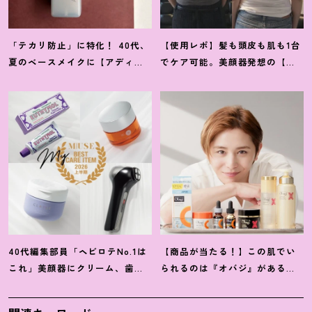
「テカリ防止」に特化
！
40代、
【使用レポ】髪も頭皮も肌も1台
夏のベースメイクに【アディク
でケア可能。美顔器発想の【ス
ションのミスト】が救世主だっ
テラボーテ】のLLLT搭載ドライ
た
ヤーがかなり優秀
！
40代編集部員「ヘビロテNo.1は
【商品が当たる
！
】この肌でい
これ」美顔器にクリーム、歯磨
られるのは『オバジ』があるか
き粉
！
【マイベスト美容アイテ
ら。山田涼介さんと選ぶ「Myオ
ム】4選
バジレシピ」