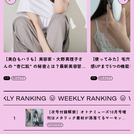
【美白もハリも】美容家・大野真理子さ
【使ってみた】毛穴
んの “杏仁肌” の秘密とは
？
最新美容習慣
感UPまで5つの機能
を徹底解説
！
の全方位ケア光美顔
PR
BEAUTY
PR
BEAUTY
Y RANKING
WEEKLY RANKING
WEE
【次号付録解禁】オトナミューズ10月号増
1
刊はメタリック素材が洒落てるマーモット
の保冷バッグ
FASHION