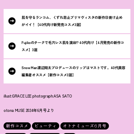
肌を守るランコム、くずれ防止プリマヴィスタの新作日焼け止め
がイイ
！
【40代向け新発売コスメ3選】
Fujikoのチークで毛穴レス肌を演出!? 40代向け【4月発売の新作コ
スメ】3選
Snow Man渡辺翔太プロデュースのリップはマストです。40代美容
編集者オススメ【新作コスメ3選】
illust:GRACE LEE photograph:ASA SATO
otona MUSE 2024年6月号より
新作コスメ
ビューティ
オトナミューズ6月号