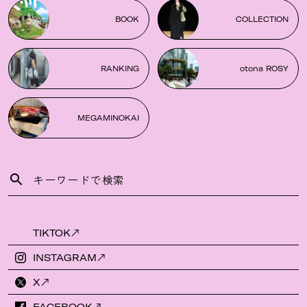
BOOK
COLLECTION
RANKING
otona ROSY
MEGAMINOKAI
TIKTOK
INSTAGRAM
X