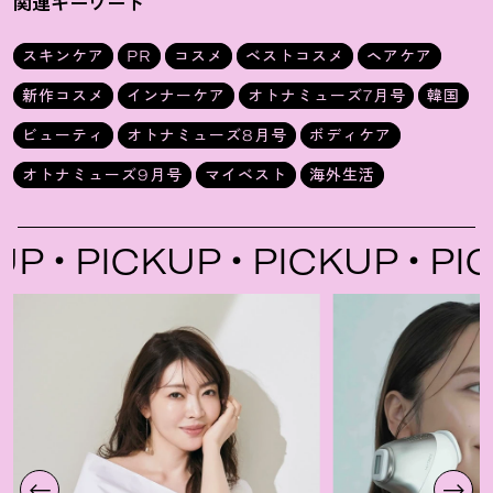
関連キーワード
スキンケア
PR
コスメ
ベストコスメ
ヘアケア
新作コスメ
インナーケア
オトナミューズ7月号
韓国
ビューティ
オトナミューズ8月号
ボディケア
オトナミューズ9月号
マイベスト
海外生活
P
PICKUP
PICKUP
PICK