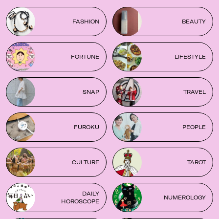
FASHION
BEAUTY
FORTUNE
LIFESTYLE
SNAP
TRAVEL
FUROKU
PEOPLE
CULTURE
TAROT
DAILY
NUMEROLOGY
HOROSCOPE