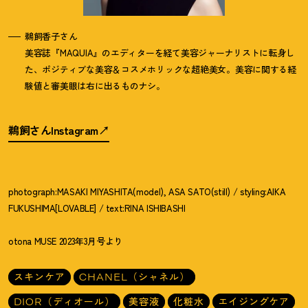
鵜飼香子さん
美容誌『MAQUIA』のエディターを経て美容ジャーナリストに転身し
た、ポジティブな美容＆コスメホリックな超絶美女。美容に関する経
験値と審美眼は右に出るものナシ。
鵜飼さんInstagram
photograph:MASAKI MIYASHITA(model), ASA SATO(still) / styling:AIKA
FUKUSHIMA[LOVABLE] / text:RINA ISHIBASHI
otona MUSE 2023年3月号より
スキンケア
CHANEL（シャネル）
DIOR（ディオール）
美容液
化粧水
エイジングケア