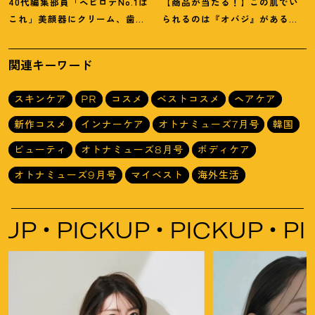
40代編集部員「ヘビロテNo.1は
【商品が当たる
！
】この肌でい
これ」美顔器にクリーム、歯磨
られるのは『オバジ』があるか
き粉
！
【マイベスト美容アイテ
ら。山田涼介さんと選ぶ「Myオ
ム】4選
バジレシピ」
関連キーワード
スキンケア
PR
コスメ
ベストコスメ
ヘアケア
新作コスメ
インナーケア
オトナミューズ7月号
韓国
ビューティ
オトナミューズ8月号
ボディケア
オトナミューズ9月号
マイベスト
海外生活
P
PICKUP
PICKUP
PICK