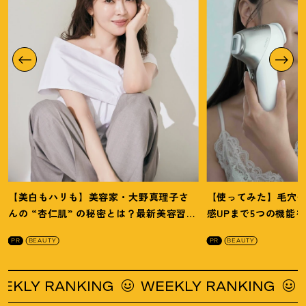
【美白もハリも】美容家・大野真理子さ
【使ってみた】毛穴
んの “杏仁肌” の秘密とは
？
最新美容習慣
感UPまで5つの機能
を徹底解説
！
の全方位ケア光美顔
PR
BEAUTY
PR
BEAUTY
Y RANKING
WEEKLY RANKING
WEE