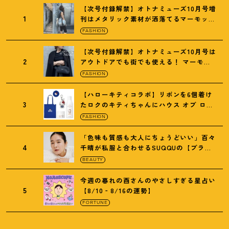
【次号付録解禁】オトナミューズ10月号増
1
刊はメタリック素材が洒落てるマーモット
の保冷バッグ
FASHION
【次号付録解禁】オトナミューズ10月号は
2
アウトドアでも街でも使える
！
マーモッ
トの黒ショルダー
FASHION
【ハローキティコラボ】リボンを6個着け
3
たロクのキティちゃんにハウス オブ ロー
ゼの限定パケも
！
FASHION
「色味も質感も大人にちょうどいい」百々
4
千晴が私服と合わせるSUQQUの【ブラー
リクイド リップ】6選
BEAUTY
今週の暮れの酉さんのやさしすぎる星占い
5
【8/10‐8/16の運勢】
FORTUNE