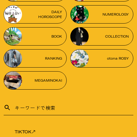
DAILY
NUMEROLOGY
HOROSCOPE
BOOK
COLLECTION
RANKING
otona ROSY
MEGAMINOKAI
TIKTOK