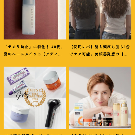
「テカリ防止」に特化
！
40代、
【使用レポ】髪も頭皮も肌も1台
夏のベースメイクに【アディク
でケア可能。美顔器発想の【ス
ションのミスト】が救世主だっ
テラボーテ】のLLLT搭載ドライ
た
ヤーがかなり優秀
！