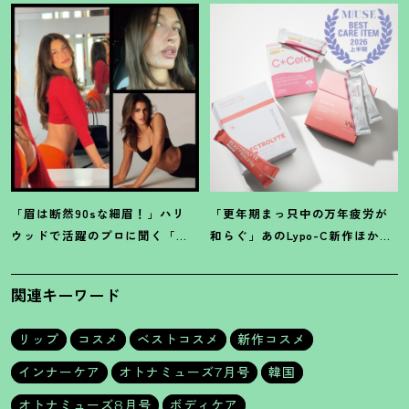
感動
「眉は断然90sな細眉
！
」ハリ
「更年期まっ只中の万年疲労が
ウッドで活躍のプロに聞く「本
和らぐ」あのLypo-C新作ほか40
当に流行ってる」【最旬メイ
代プロが選ぶ【インナーケア】3
ク】3選
選
関連キーワード
リップ
コスメ
ベストコスメ
新作コスメ
インナーケア
オトナミューズ7月号
韓国
オトナミューズ8月号
ボディケア