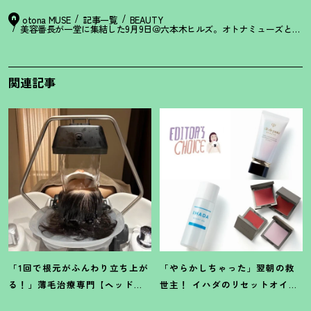
otona MUSE
記事一覧
BEAUTY
美容番長が一堂に集結した9月9日＠六本木ヒルズ。オトナミューズと＆ R
関連記事
「1回で根元がふんわり立ち上が
「やらかしちゃった」翌朝の救
る
！
」薄毛治療専門【ヘッドス
世主
！
イハダのリセットオイル
パ】に42歳韓国在住ライターが
ほか【8月発売コスメ】3選