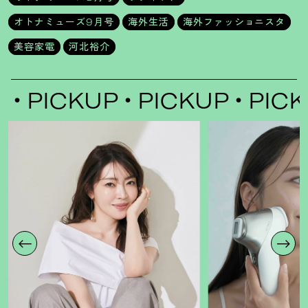
オトナミューズ9月号
海外生活
海外ファッショニスタ
美容家電
河北裕介
CKUP
PICKUP
PICKUP