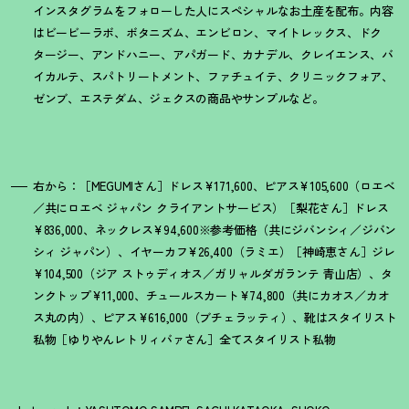
インスタグラムをフォローした人にスペシャルなお土産を配布。内容
はビービーラボ、ボタニズム、エンビロン、マイトレックス、ドク
タージー、アンドハニー、アパガード、カナデル、クレイエンス、バ
イカルテ、スパトリートメント、ファチュイテ、クリニックフォア、
ゼンブ、エステダム、ジェクスの商品やサンプルなど。
右から：［MEGUMIさん］ドレス¥171,600、ピアス¥105,600（ロエベ
／共にロエベ ジャパン クライアントサービス）［梨花さん］ドレス
¥836,000、ネックレス¥94,600※参考価格（共にジバンシィ／ジバン
シィ ジャパン）、イヤーカフ¥26,400（ラミエ）［神崎恵さん］ジレ
¥104,500（ジア ストゥディオス／ガリャルダガランテ 青山店）、タ
ンクトップ¥11,000、チュールスカート¥74,800（共にカオス／カオ
ス丸の内）、ピアス¥616,000（ブチェラッティ）、靴はスタイリスト
私物［ゆりやんレトリィバァさん］全てスタイリスト私物