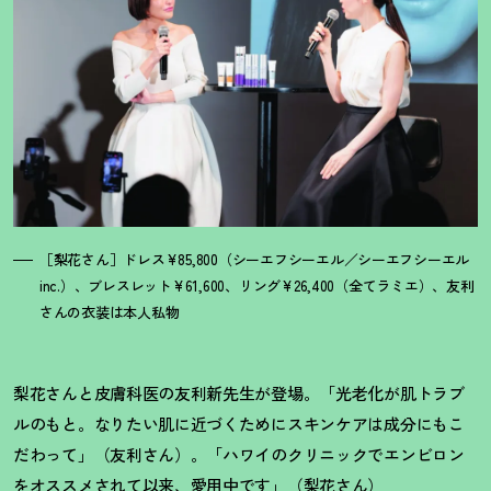
［梨花さん］ドレス¥85,800（シーエフシーエル／シーエフシーエル
inc.）、ブレスレット¥61,600、リング¥26,400（全てラミエ）、友利
さんの衣装は本人私物
梨花さんと皮膚科医の友利新先生が登場。「光老化が肌トラブ
ルのもと。なりたい肌に近づくためにスキンケアは成分にもこ
だわって」（友利さん）。「ハワイのクリニックでエンビロン
をオススメされて以来、愛用中です」（梨花さん）