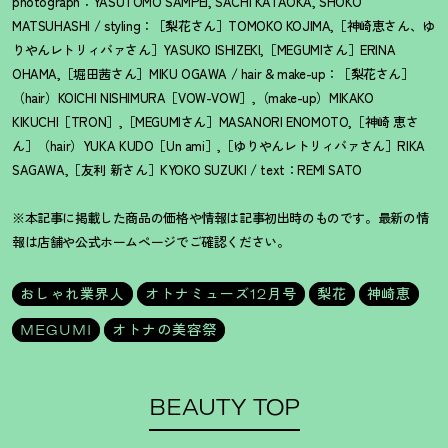
photograph：YASUTOMO SAMPEI, SACHI KATAOKA, SHOKO
MATSUHASHI / styling：［梨花さん］TOMOKO KOJIMA,［神崎恵さん、ゆ
りやんレトリィバァさん］YASUKO ISHIZEKI,［MEGUMIさん］ERINA
OHAMA,［堀田茜さん］MIKU OGAWA / hair & make-up：［梨花さん］
（hair）KOICHI NISHIMURA［VOW-VOW］,（make-up）MIKAKO
KIKUCHI［TRON］,［MEGUMIさん］MASANORI ENOMOTO,［神崎 恵さ
ん］（hair）YUKA KUDO［Un ami］,［ゆりやんレトリィバァさん］RIKA
SAGAWA,［友利 新さん］KYOKO SUZUKI / text：REMI SATO
※本記事に掲載した商品の価格や情報は記事初出時のものです。最新の情
報は店舗や公式ホームページでご確認ください。
おしゃれ業界人
オトナミューズ12月号
梨花
神崎恵
MEGUMI
オトナの美容祭
BEAUTY TOP