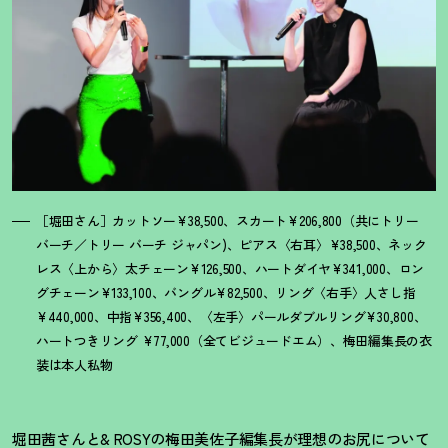
［堀田さん］カットソー¥38,500、スカート¥206,800（共にトリー
バーチ／トリー バーチ ジャパン)、ピアス〈右耳〉¥38,500、ネック
レス〈上から〉太チェーン¥126,500、ハートダイヤ¥341,000、ロン
グチェーン¥133,100、バングル¥82,500、リング〈右手〉人さし指
¥440,000、中指¥356,400、〈左手〉パールダブルリング¥30,800、
ハートつきリング ¥77,000（全てビジュードエム）、梅田編集長の衣
装は本人私物
堀田茜さんと& ROSYの梅田美佐子編集長が理想のお尻について