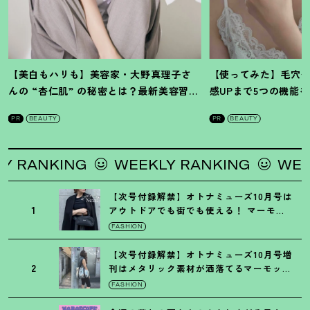
【美白もハリも】美容家・大野真理子さ
【使ってみた】毛穴
んの “杏仁肌” の秘密とは
？
最新美容習慣
感UPまで5つの機能
を徹底解説
！
の全方位ケア光美顔
PR
BEAUTY
PR
BEAUTY
ING
WEEKLY RANKING
WEEKLY RAN
【次号付録解禁】オトナミューズ10月号は
1
アウトドアでも街でも使える
！
マーモッ
トの黒ショルダー
FASHION
【次号付録解禁】オトナミューズ10月号増
2
刊はメタリック素材が洒落てるマーモット
の保冷バッグ
FASHION