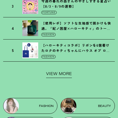
今週の暮れの酉さんのやさしすぎる星占い
3
【8/3‐8/9の運勢】
FORTUNE
【使用レポ】ソフトな生地感で肩かけも快
4
適。「紀ノ国屋×ハローキティ」のトート
がガシガシ使えて最高です
！
FASHION
【ハローキティコラボ】リボンを6個着け
5
たロクのキティちゃんにハウス オブ ロー
ゼの限定パケも
！
FASHION
VIEW MORE
FASHION
BEAUTY