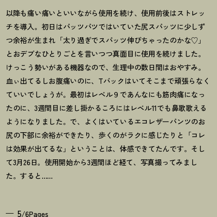
以降も痛い痛いといいながら使用を続け、使用前後はストレッ
チを導入。初日はパッツパツではいていた尻スパッツに少しず
つ余裕が生まれ「太り過ぎでスパッツ伸びちゃったのかな♡」
とおデブなひとりごとを言いつつ真面目に使用を続けました。
けっこう勢いがある機器なので、生理中の数日間はおやすみ。
血ぃ出てるしお腹痛いのに、Tバックはいてそこまで頑張らなく
ていいでしょうが。最初はレベル９であんなにも筋肉痛になっ
たのに、3週間目に差し掛かるころにはレベル11でも鼻歌歌える
ようになりました。で、よくはいているエコレザーパンツのお
尻の下部に余裕ができたり、歩くのがラクに感じたりと「コレ
は効果が出てるな」ということは、体感できてたんです。そし
て3月26日。使用開始から3週間ほど経て、写真撮ってみまし
た。すると……
5
/6Pages