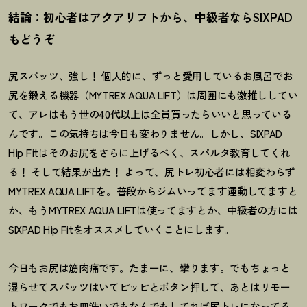
結論：初心者はアクアリフトから、中級者ならSIXPAD
もどうぞ
尻スパッツ、強し
！
個人的に、ずっと愛用しているお風呂でお
尻を鍛える機器（MYTREX AQUA LIFT）は周囲にも激推ししてい
て、アレはもう世の40代以上は全員買ったらいいと思っている
んです。この気持ちは今日も変わりません。しかし、SIXPAD
Hip Fitはそのお尻をさらに上げるべく、スパルタ教育してくれ
る
！
そして結果が出た
！
よって、尻トレ初心者には相変わらず
MYTREX AQUA LIFTを。普段からジムいってます運動してますと
か、もうMYTREX AQUA LIFTは使ってますとか、中級者の方には
SIXPAD Hip Fitをオススメしていくことにします。
今日もお尻は筋肉痛です。たまーに、攣ります。でもちょっと
湿らせてスパッツはいてピッピとボタン押して、あとはリモー
トワークでもお皿洗いでもなんでもしてれば尻トレになってる