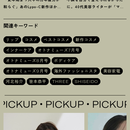
和らぐ」あのLypo-C新作ほか40
に。40代美容ライターが「マイ
代プロが選ぶ【インナーケア】3
トレックス」の整体サロンを体
選
験
！
関連キーワード
リップ
コスメ
ベストコスメ
新作コスメ
インナーケア
オトナミューズ7月号
オトナミューズ8月号
ボディケア
オトナミューズ9月号
海外ファッショニスタ
美容家電
河北裕介
笹本恭平
THREE
SHISEIDO
UP
PICKUP
PICKUP
PI