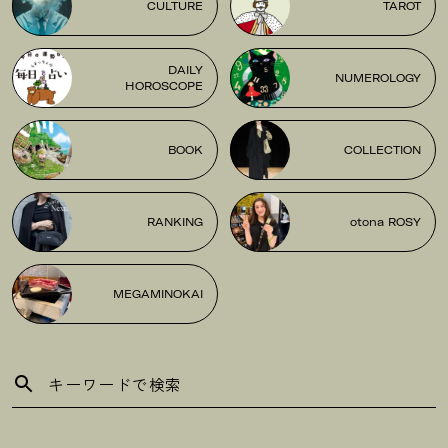
CULTURE
TAROT
DAILY
NUMEROLOGY
HOROSCOPE
BOOK
COLLECTION
RANKING
otona ROSY
MEGAMINOKAI