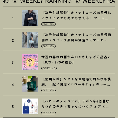
WEEKLY RANKING
WEEKLY RANKING
【次号付録解禁】オトナミューズ10月号は
1
アウトドアでも街でも使える
！
マーモッ
トの黒ショルダー
FASHION
【次号付録解禁】オトナミューズ10月号増
2
刊はメタリック素材が洒落てるマーモット
の保冷バッグ
FASHION
今週の暮れの酉さんのやさしすぎる星占い
3
【8/3‐8/9の運勢】
FORTUNE
【使用レポ】ソフトな生地感で肩かけも快
4
適。「紀ノ国屋×ハローキティ」のトート
がガシガシ使えて最高です
！
FASHION
【ハローキティコラボ】リボンを6個着け
5
たロクのキティちゃんにハウス オブ ロー
ゼの限定パケも
！
FASHION