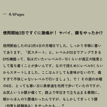
4
/6Pages
使用開始2日ですぐに激痛が
！
ヤバイ、腰をやったか!?
使用開始したのは3月4日の月曜日でした。しっかり手帳に書い
てあります、「尻スタート」と。レベルが20までアップできる
EMS機器って、私はだいたいレベル11～15くらいが適正の強度と
して落ち着くことが多いんです。なので控えめにレベル9くらい
からスタートしました。ここはムリしても意味がないので、痛
すぎて不快じゃないレベルで行いましょう。で
！
その週の水曜
の6日、とっても寒い日に表参道を社用で歩いていたのですが、
お尻というか腰が痛くて、路上で半泣きで立ち止まる事態に。
朝からほんのり腰痛かったんですが、もしかしてぎっくり腰
（何度も経験済み）をやったかも……
？