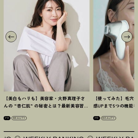
【美白もハリも】美容家・大野真理子さ
【使ってみた】毛穴
んの “杏仁肌” の秘密とは
？
最新美容習慣
感UPまで5つの機能
を徹底解説
！
の全方位ケア光美顔
PR
BEAUTY
PR
BEAUTY