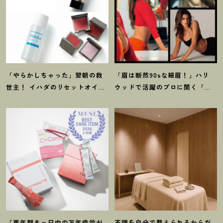
「やらかしちゃった」翌朝の救
「眉は断然90sな細眉
！
」ハリ
世主
！
イハダのリセットオイル
ウッドで活躍のプロに聞く「本
ほか【8月発売コスメ】3選
当に流行ってる」【最旬メイ
ク】3選
「更年期まっ只中の万年疲労が
不調を自分で整えられるからだ