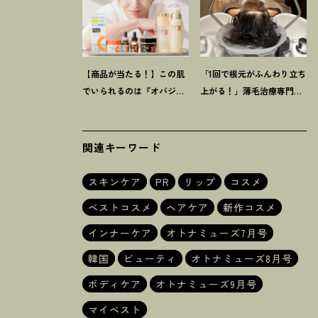
【商品が当たる
！
】この肌
「1回で根元がふんわり立ち
でいられるのは『オバジ』
上がる
！
」薄毛治療専門
があるから。山田涼介さん
【ヘッドスパ】に42歳韓国
と選ぶ「Myオバジレシピ」
在住ライターが感動
関連キーワード
スキンケア
PR
リップ
コスメ
ベストコスメ
ヘアケア
新作コスメ
インナーケア
オトナミューズ7月号
韓国
ビューティ
オトナミューズ8月号
ボディケア
オトナミューズ9月号
マイベスト