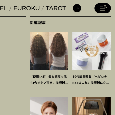
EL
FUROKU
TAROT
DAILY HORO
関連記事
【使用レポ】髪も頭皮も肌
40代編集部員「ヘビロテ
も1台でケア可能。美顔器発
No.1はこれ」美顔器にク
想の【ステラボーテ】の
リーム、歯磨き粉
！
【マイ
LLLT搭載ドライヤーがかな
ベスト美容アイテム】4選
り優秀
！