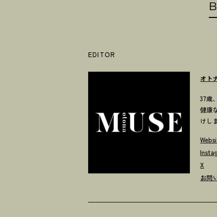
B
EDITOR
オト
37
健康
けし
Websi
Insta
X
お問