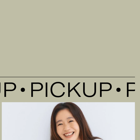
！
PICKUP
PI