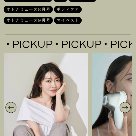
オトナミューズ8月号
ボディケア
オトナミューズ9月号
マイベスト
PICKUP
PICKUP
PICKU