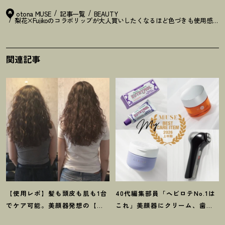
otona MUSE
記事一覧
BEAUTY
梨花×Fujikoのコラボリップが大人買いしたくなるほど色づきも使用感
関連記事
【使用レポ】髪も頭皮も肌も1台
40代編集部員「ヘビロテNo.1は
でケア可能。美顔器発想の【ス
これ」美顔器にクリーム、歯磨
テラボーテ】のLLLT搭載ドライ
き粉
！
【マイベスト美容アイテ