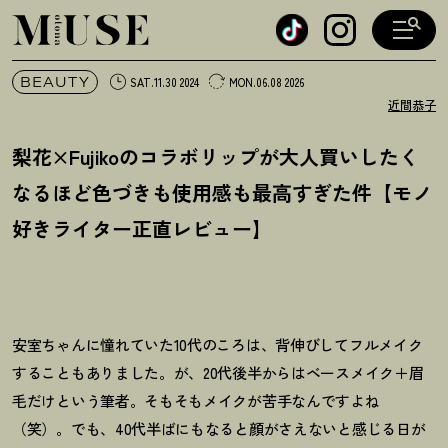
オトナミューズ ウェブ
BEAUTY
SAT.11.30 2024
MON.06.08 2026
近間恭子
梨花×Fujikoのコラボリップが大人買いしたく
なるほど色づきも使用感も最高すぎた件【モノ
好きライター正直レビュー】
安室ちゃんに憧れていた10代のころは、背伸びしてフルメイク
することもありました。が、20代後半からはベースメイク＋眉
毛だけという筆者。そもそもメイクが苦手なんですよね
（笑）。でも、40代半ばにもなると顔がさえないと感じる日が