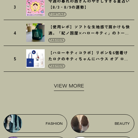
今週の暮れの酉さんのやさしすぎる星占い
3
【8/3‐8/9の運勢】
FORTUNE
【使用レポ】ソフトな生地感で肩かけも快
4
適。「紀ノ国屋×ハローキティ」のトート
がガシガシ使えて最高です
！
FASHION
【ハローキティコラボ】リボンを6個着け
5
たロクのキティちゃんにハウス オブ ロー
ゼの限定パケも
！
FASHION
VIEW MORE
FASHION
BEAUTY