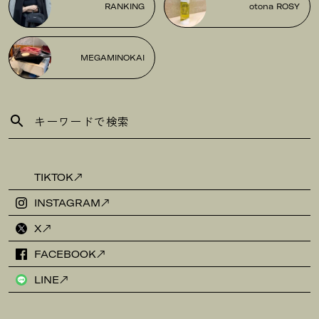
RANKING
otona ROSY
MEGAMINOKAI
TIKTOK
INSTAGRAM
X
FACEBOOK
LINE