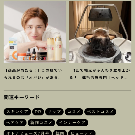
ヤーがかなり優秀
！
ム】4選
【商品が当たる
！
】この肌でい
「1回で根元がふんわり立ち上が
られるのは『オバジ』があるか
る
！
」薄毛治療専門【ヘッドス
ら。山田涼介さんと選ぶ「Myオ
パ】に42歳韓国在住ライターが
バジレシピ」
感動
関連キーワード
スキンケア
PR
リップ
コスメ
ベストコスメ
ヘアケア
新作コスメ
インナーケア
オトナミューズ7月号
韓国
ビューティ