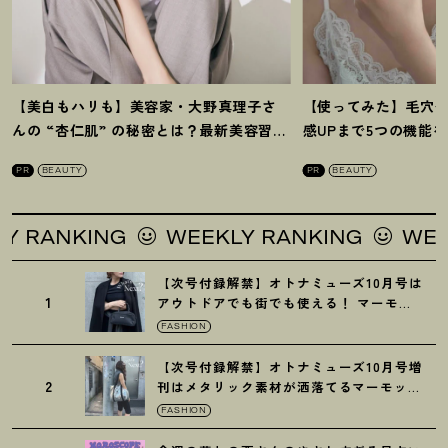
【美白もハリも】美容家・大野真理子さ
【使ってみた】毛穴
んの “杏仁肌” の秘密とは
？
最新美容習慣
感UPまで5つの機能
を徹底解説
！
の全方位ケア光美顔
PR
BEAUTY
PR
BEAUTY
ANKING
WEEKLY RANKING
WEEKLY
【次号付録解禁】オトナミューズ10月号は
1
アウトドアでも街でも使える
！
マーモッ
トの黒ショルダー
FASHION
【次号付録解禁】オトナミューズ10月号増
2
刊はメタリック素材が洒落てるマーモット
の保冷バッグ
FASHION