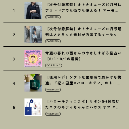
【次号付録解禁】オトナミューズ10月号は
1
アウトドアでも街でも使える
！
マーモッ
トの黒ショルダー
FASHION
【次号付録解禁】オトナミューズ10月号増
2
刊はメタリック素材が洒落てるマーモット
の保冷バッグ
FASHION
今週の暮れの酉さんのやさしすぎる星占い
3
【8/3‐8/9の運勢】
FORTUNE
【使用レポ】ソフトな生地感で肩かけも快
4
適。「紀ノ国屋×ハローキティ」のトート
がガシガシ使えて最高です
！
FASHION
【ハローキティコラボ】リボンを6個着け
5
たロクのキティちゃんにハウス オブ ロー
ゼの限定パケも
！
FASHION