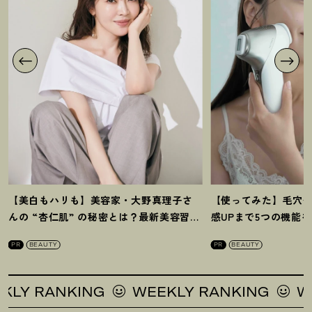
【美白もハリも】美容家・大野真理子さ
【使ってみた】毛穴
んの “杏仁肌” の秘密とは
？
最新美容習慣
感UPまで5つの機能
を徹底解説
！
の全方位ケア光美顔
PR
BEAUTY
PR
BEAUTY
Y RANKING
WEEKLY RANKING
WEE