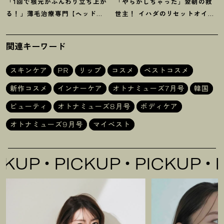
「1回で根元がふんわり立ち上が
「やらかしちゃった」翌朝の救
る
！
」薄毛治療専門【ヘッドス
世主
！
イハダのリセットオイル
パ】に42歳韓国在住ライターが
ほか【8月発売コスメ】3選
感動
関連キーワード
スキンケア
PR
リップ
コスメ
ベストコスメ
新作コスメ
インナーケア
オトナミューズ7月号
韓国
ビューティ
オトナミューズ8月号
ボディケア
オトナミューズ9月号
マイベスト
KUP
PICKUP
PICKUP
PI