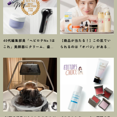
40代編集部員「ヘビロテNo.1は
【商品が当たる
！
】この肌でい
これ」美顔器にクリーム、歯磨
られるのは『オバジ』があるか
き粉
！
【マイベスト美容アイテ
ら。山田涼介さんと選ぶ「Myオ
ム】4選
バジレシピ」