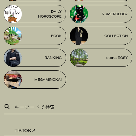
DAILY
NUMEROLOGY
HOROSCOPE
BOOK
COLLECTION
RANKING
otona ROSY
MEGAMINOKAI
TIKTOK