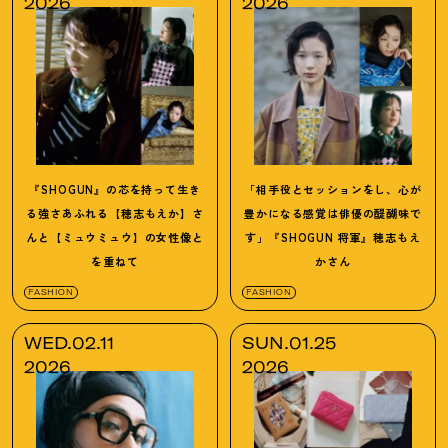
2026
2026
『SHOGUN』の芯を持って生き
「相手役とセッションをし、心が
る強さあふれる【穂志もえか】さ
豊かになる感覚は俳優の醍醐味で
んと【ミュウミュウ】の女性像と
す」『SHOGUN 将軍』穂志もえ
を重ねて
かさん
FASHION
FASHION
WED.02.11
SUN.01.25
2026
2026