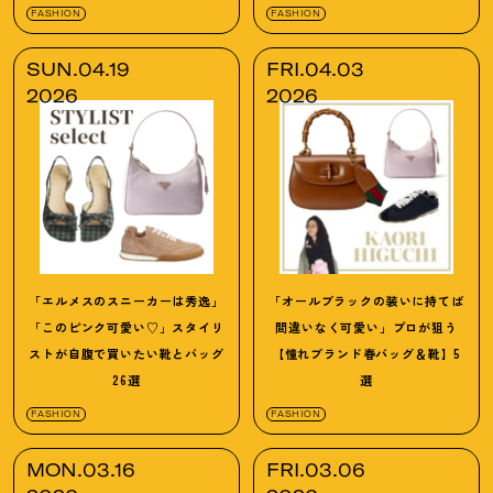
FASHION
FASHION
SUN.04.19
FRI.04.03
2026
2026
「エルメスのスニーカーは秀逸」
「オールブラックの装いに持てば
「このピンク可愛い♡」スタイリ
間違いなく可愛い」プロが狙う
ストが自腹で買いたい靴とバッグ
【憧れブランド春バッグ＆靴】5
26選
選
FASHION
FASHION
MON.03.16
FRI.03.06