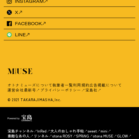
INSTAGRAM
X
FACEBOOK
LINE
オトナミューズについて
執筆者一覧
利用規約
広告掲載について
運営会社
最新号
プライバシーポリシー
宝島社
© 2021 TAKARAJIMASHA,Inc.
宝島チャンネル
InRed
大人のおしゃれ手帖
sweet
mini
素敵なあの人
リンネル
otona ROSY
SPRiNG
otona MUSE
GLOW