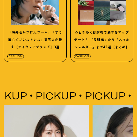
「海外セレブに大ブーム」「ずり
心ときめくお財布で新年をアップ
落ちずノンストレス」業界人が推
デート
！
「長財布」から「スマホ
す【アイウェアブランド】3選
ショルダー」まで42選【まとめ】
FASHION
FASHION
PICKUP
PICKUP
PICKUP