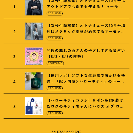
【次号付録解禁】オトナミューズ10月号は
1
アウトドアでも街でも使える
！
マーモッ
トの黒ショルダー
FASHION
【次号付録解禁】オトナミューズ10月号増
2
刊はメタリック素材が洒落てるマーモット
の保冷バッグ
FASHION
今週の暮れの酉さんのやさしすぎる星占い
3
【8/3‐8/9の運勢】
FORTUNE
【使用レポ】ソフトな生地感で肩かけも快
4
適。「紀ノ国屋×ハローキティ」のトート
がガシガシ使えて最高です
！
FASHION
【ハローキティコラボ】リボンを6個着け
5
たロクのキティちゃんにハウス オブ ロー
ゼの限定パケも
！
FASHION
VIEW MORE