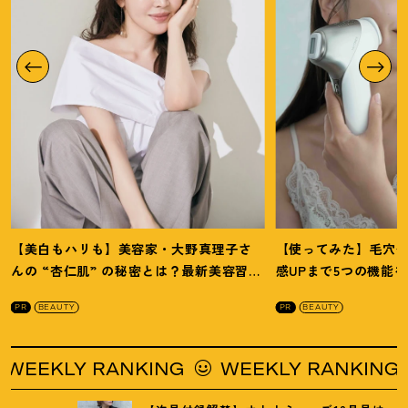
【美白もハリも】美容家・大野真理子さ
【使ってみた】毛穴
んの “杏仁肌” の秘密とは
？
最新美容習慣
感UPまで5つの機能
を徹底解説
！
の全方位ケア光美顔
PR
BEAUTY
PR
BEAUTY
NKING
WEEKLY RANKING
WEEKLY 