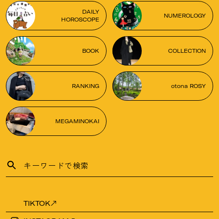
DAILY
NUMEROLOGY
HOROSCOPE
BOOK
COLLECTION
RANKING
otona ROSY
MEGAMINOKAI
TIKTOK