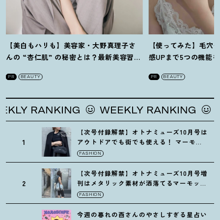
【美白もハリも】美容家・大野真理子さ
【使ってみた】毛穴
んの “杏仁肌” の秘密とは
？
最新美容習慣
感UPまで5つの機能
を徹底解説
！
の全方位ケア光美顔
PR
BEAUTY
PR
BEAUTY
Y RANKING
WEEKLY RANKING
WEE
【次号付録解禁】オトナミューズ10月号は
1
アウトドアでも街でも使える
！
マーモッ
トの黒ショルダー
FASHION
【次号付録解禁】オトナミューズ10月号増
2
刊はメタリック素材が洒落てるマーモット
の保冷バッグ
FASHION
今週の暮れの酉さんのやさしすぎる星占い