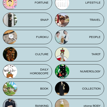
FORTUNE
LIFESTYLE
SNAP
TRAVEL
FUROKU
PEOPLE
CULTURE
TAROT
DAILY
NUMEROLOGY
HOROSCOPE
BOOK
COLLECTION
RANKING
otona ROSY