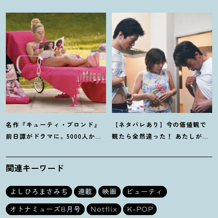
ヘイル・メアリー』にツッコミ
「ガス」つながりの作品が見逃
ます
せない
！
名作『キューティ・ブロンド』
【ネタバレあり】今の価値観で
前日譚がドラマに。5000人から
観たら全然違った
！
あたしが救
選ばれたPrime『エル』主演イン
われた『ハッシュ
！
』4Kリマス
タビュー
ター版
関連キーワード
よしひろまさみち
連載
映画
ビューティ
オトナミューズ8月号
Netflix
K-POP