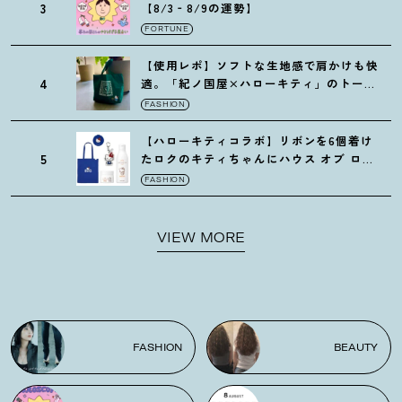
3
【8/3‐8/9の運勢】
FORTUNE
【使用レポ】ソフトな生地感で肩かけも快
4
適。「紀ノ国屋×ハローキティ」のトート
がガシガシ使えて最高です
！
FASHION
【ハローキティコラボ】リボンを6個着け
5
たロクのキティちゃんにハウス オブ ロー
ゼの限定パケも
！
FASHION
VIEW MORE
FASHION
BEAUTY