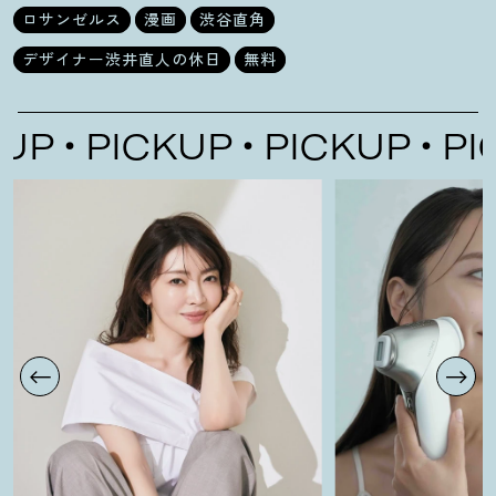
ロサンゼルス
漫画
渋谷直角
デザイナー渋井直人の休日
無料
P
PICKUP
PICKUP
PICK