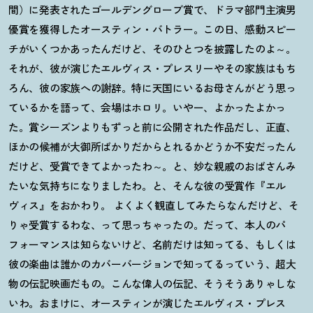
間）に発表されたゴールデングローブ賞で、ドラマ部門主演男
優賞を獲得したオースティン・バトラー。この日、感動スピー
チがいくつかあったんだけど、そのひとつを披露したのよ～。
それが、彼が演じたエルヴィス・プレスリーやその家族はもち
ろん、彼の家族への謝辞。特に天国にいるお母さんがどう思っ
ているかを語って、会場はホロリ。いやー、よかったよかっ
た。賞シーズンよりもずっと前に公開された作品だし、正直、
ほかの候補が大御所ばかりだからとれるかどうか不安だったん
だけど、受賞できてよかったわ～。と、妙な親戚のおばさんみ
たいな気持ちになりましたわ。と、そんな彼の受賞作『エル
ヴィス』をおかわり。 よくよく観直してみたらなんだけど、そ
りゃ受賞するわな、って思っちゃったの。だって、本人のパ
フォーマンスは知らないけど、名前だけは知ってる、もしくは
彼の楽曲は誰かのカバーバージョンで知ってるっていう、超大
物の伝記映画だもの。こんな偉人の伝記、そうそうありゃしな
いわ。おまけに、オースティンが演じたエルヴィス・プレス