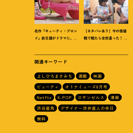
名作『キューティ・ブロン
【ネタバレあり】今の価値
ド』前日譚がドラマに。
観で観たら全然違った
！
あ
5000人から選ばれた
たしが救われた『ハッ
Prime『エル』主演インタ
シュ
！
』4Kリマスター版
ビュー
関連キーワード
よしひろまさみち
連載
映画
ビューティ
オトナミューズ8月号
Netflix
K-POP
ロサンゼルス
漫画
渋谷直角
デザイナー渋井直人の休日
無料