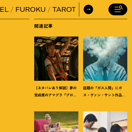
EL
FUROKU
TAROT
DAILY HORO
関連記事
【ネタバレあり解説】夢の
話題の『ガス人間』にガ
完成度のアマプラ『プロ
ス・ヴァン・サント作品
ジェクト・ヘイル・メア
も。8月は「ガス」つなが
リー』にツッコミます
りの作品が見逃せない
！