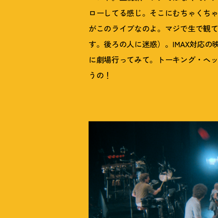
ローしてる感じ。そこにむちゃくち
がこのライブなのよ。マジで生で観
す。後ろの人に迷惑）。IMAX対応
に劇場行ってみて。トーキング・ヘ
うの
！