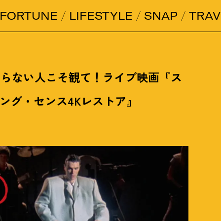
FORTUNE
LIFESTYLE
SNAP
TRAV
知らない人こそ観て
！
ライブ映画『ス
ング・センス4Kレストア』