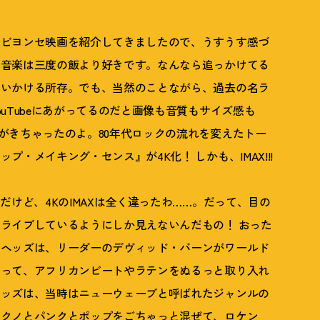
らビヨンセ映画を紹介してきましたので、うすうす感づ
、音楽は三度の飯より好きです。なんなら追っかけてる
追いかける所存。でも、当然のことながら、過去の名ラ
uTubeにあがってるのだと画像も音質もサイズ感も
がきちゃったのよ。80年代ロックの流れを変えたトー
ップ・メイキング・センス』が4K化
！
しかも、IMAX!!!
だけど、4KのIMAXは全く違ったわ……。だって、目の
でライブしているようにしか見えないんだもの
！
おった
・ヘッズは、リーダーのデヴィッド・バーンがワールド
あって、アフリカンビートやラテンをぬるっと取り入れ
ヘッズは、当時はニューウェーブと呼ばれたジャンルの
テクノとパンクとポップをごちゃっと混ぜて、ロケン