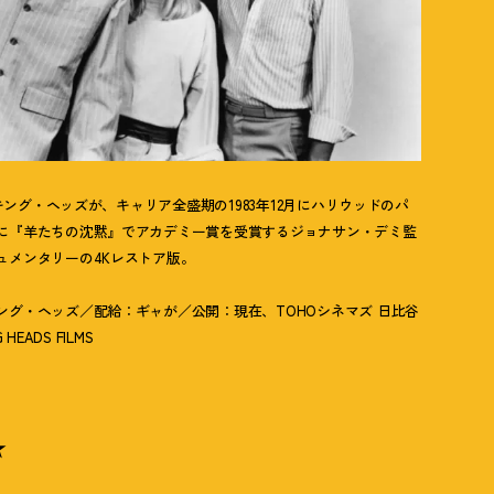
ーキング・ヘッズが、キャリア全盛期の1983年12月にハリウッドのパ
に『羊たちの沈黙』でアカデミー賞を受賞するジョナサン・デミ監
ュメンタリーの4Kレストア版。
グ・ヘッズ／配給：ギャが／公開：現在、TOHOシネマズ 日比谷
EADS FILMS
★