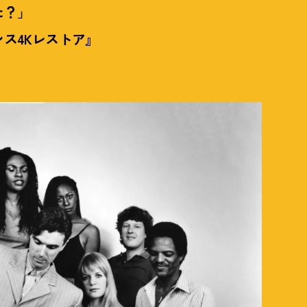
た
？
」
ンス4Kレストア』