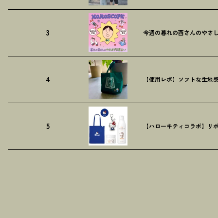
3
今週の暮れの酉さんのやさしす
4
【使用レポ】ソフトな生地
5
【ハローキティコラボ】リボ