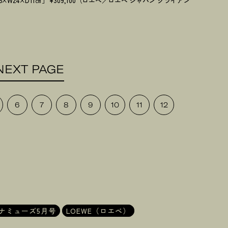
×W24×D11㎝］¥309,100（ロエベ／ロエベ ジャパン クライアン
NEXT PAGE
6
7
8
9
10
11
12
ナミューズ5月号
LOEWE（ロエベ）