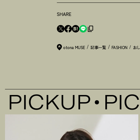
SHARE
otona MUSE
記事一覧
FASHION
PICKUP
PICK