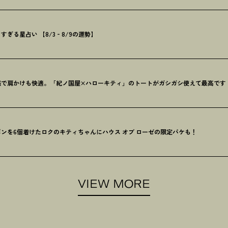
ぎる星占い 【8/3‐8/9の運勢】
感で肩かけも快適。「紀ノ国屋×ハローキティ」のトートがガシガシ使えて最高です
ンを6個着けたロクのキティちゃんにハウス オブ ローゼの限定パケも
！
VIEW MORE