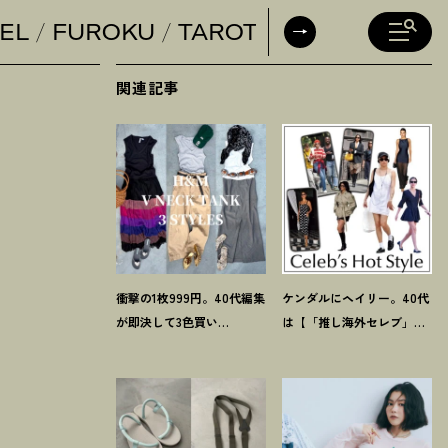
EL
FUROKU
TAROT
DAILY HORO
関連記事
衝撃の1枚999円。40代編集
ケンダルにヘイリー。40代
が即決して3色買い
は【「推し海外セレブ」
【H&M】のVネックタンク
コーデ】を取り入れて日常
が超使える
！
夏コーデ3選
コーデのアプデが吉
！