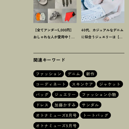
【全てアンダー5,000円】
40代、カジュアルなデニム
おしゃれな人が愛用中
！
夏
に似合うジュエリーは【お
にうれしい40代にオススメ
守り系ジュエリー】ラフな
の【モンベル】小物5選
トップスも旬顔に
！
関連キーワード
ファッション
デニム
新作
コーディネート
スキンケア
ジャケット
バッグ
ジュエリー
ファッション小物
ドレス
加藤かすみ
サンダル
オトナミューズ8月号
トートバッグ
オトナミューズ9月号