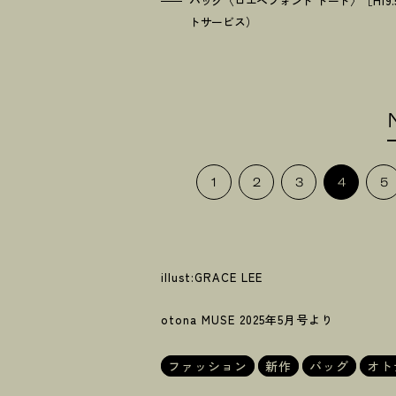
バッグ〈ロエベフォント トート〉［H19.5
トサービス）
1
2
3
4
5
illust:GRACE LEE
otona MUSE 2025年5月号より
ファッション
新作
バッグ
オト