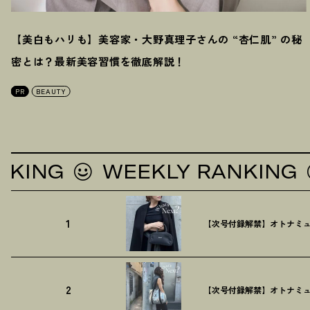
【美白もハリも】美容家・大野真理子さんの “杏仁肌” の秘
密とは
？
最新美容習慣を徹底解説
！
PR
BEAUTY
NG
WEEKLY RANKING
W
1
【次号付録解禁】オトナミュ
2
【次号付録解禁】オトナミュ