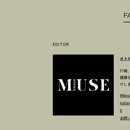
F
EDITOR
オト
37
健康
けし
Websi
Insta
X
お問