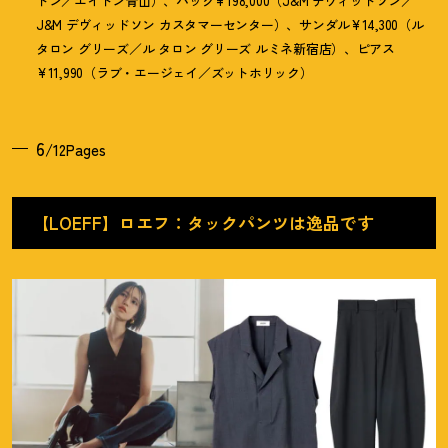
トン／エイトン青山）、バッグ¥198,000（J&M デヴィッドソン／
J&M デヴィッドソン カスタマーセンター）、サンダル¥14,300（ル
タロン グリーズ／ル タロン グリーズ ルミネ新宿店）、ピアス
¥11,990（ラブ・エージェイ／ズットホリック）
6
/12Pages
【LOEFF】ロエフ：タックパンツは逸品です