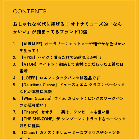
CONTENTS
おしゃれな40代に捧げる
！
オトナミューズ的「なん
かいい」が詰まってるブランド10選
【AURALEE】オーラリー：カットソーや軽やかな色づかい
を狙って
！
【HYKE】ハイク：着るだけで洒落見えが叶う
【ATON】エイトン：徹底して素材にこだわった上質な日
常着
【LOEFF】ロエフ：タックパンツは逸品です
【Deuxième Classe】ドゥーズィエム クラス：ベーシック
な色が本当に素敵
【Whim Gazette】ウィム ガゼット：ピンクのワークパン
ツが超可愛い
！
【Theory】セオリー：実は、ワンピースも狙い目
【THE SHINZONE】ザ シンゾーン：トラッド＆ベーシック
好きに推奨
【Chaos】カオス：ボリューミーなブラウスやシャツを