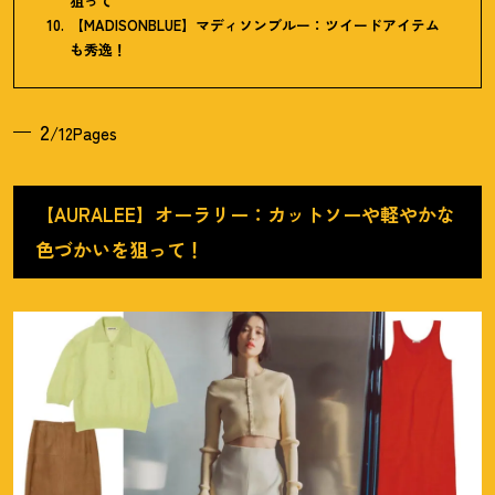
狙って
【MADISONBLUE】マディソンブルー：ツイードアイテム
も秀逸
！
2
/12Pages
【AURALEE】オーラリー：カットソーや軽やかな
色づかいを狙って
！