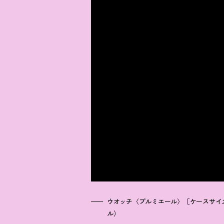
ウオッチ〈プルミエール〉［ケースサイズ：19×
ル）