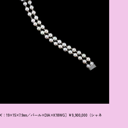
15×7.9㎜／パール×DIA×K18WG］¥9,900,000（シャネ