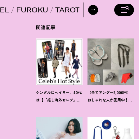
EL
FUROKU
TAROT
DAILY HORO
関連記事
ケンダルにヘイリー。40代
【全てアンダー5,000円】
は【「推し海外セレブ」
おしゃれな人が愛用中
！
夏
コーデ】を取り入れて日常
にうれしい40代にオススメ
コーデのアプデが吉
！
の【モンベル】小物5選