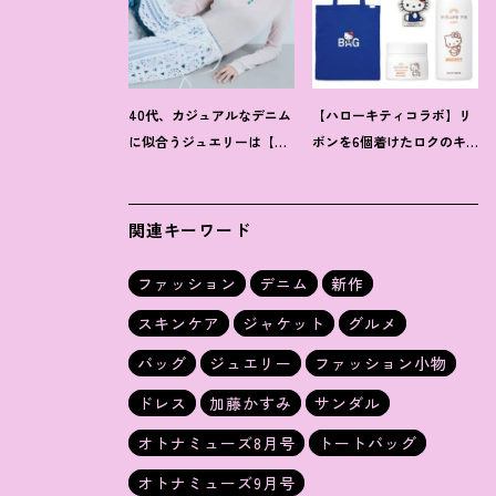
40代、カジュアルなデニム
【ハローキティコラボ】リ
に似合うジュエリーは【お
ボンを6個着けたロクのキ
守り系ジュエリー】ラフな
ティちゃんにハウス オブ
トップスも旬顔に
！
ローゼの限定パケも
！
関連キーワード
ファッション
デニム
新作
スキンケア
ジャケット
グルメ
バッグ
ジュエリー
ファッション小物
ドレス
加藤かすみ
サンダル
オトナミューズ8月号
トートバッグ
オトナミューズ9月号