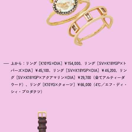
上から：リング［K10YG×DIA］¥154,000、リング［SV×K18YGP×ト
パーズ×DIA］¥45,100、リング［SV×K18YGP×DIA］¥46,200、リン
グ［SV×K18YGP×アクアマリン×DIA］¥29,700（全てアルティーダ
ウード）、リング［K10YG×クォーツ］¥66,000（4℃／エフ・ディ・
シィ・プロダクツ）