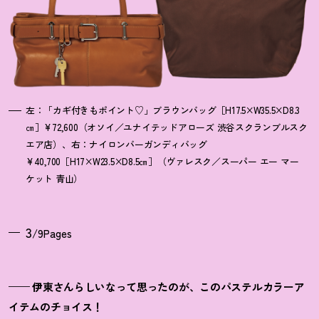
左：「カギ付きもポイント♡」ブラウンバッグ［H17.5×W35.5×D8.3
㎝］¥72,600（オソイ／ユナイテッドアローズ 渋谷スクランブルスク
エア店）、右：ナイロンバーガンディバッグ
¥40,700［H17×W23.5×D8.5㎝］（ヴァレスク／スーパー エー マー
ケット 青山）
3
/9Pages
—— 伊東さんらしいなって思ったのが、このパステルカラーア
イテムのチョイス！