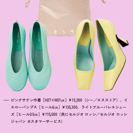
ピンクサテン巾着［H27×W21㎝］¥13,200（シー／エスストア）、イ
エローパンプス［ヒール6㎝］¥135,300、ライトブルーバレエシュー
ズ［ヒール0.5㎝］¥115,500（共にセルジオ ロッシ／セルジオ ロッシ
ジャパン カスタマーサービス）