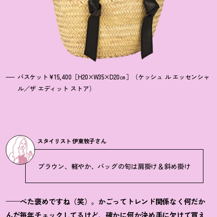
バスケット¥15,400［H20×W35×D20㎝］（ケッシュ ル エッセンシャ
ル／ザ エディット ストア）
スタイリスト 伊東牧子さん
ブラウン、軽やか、バッグの旬は肩掛け＆斜め掛け
——べた褒めですね（笑）。かごってトレンド関係なく何だか
んだ毎年チェックしてるけど、確かに何か決め手に欠けて買え