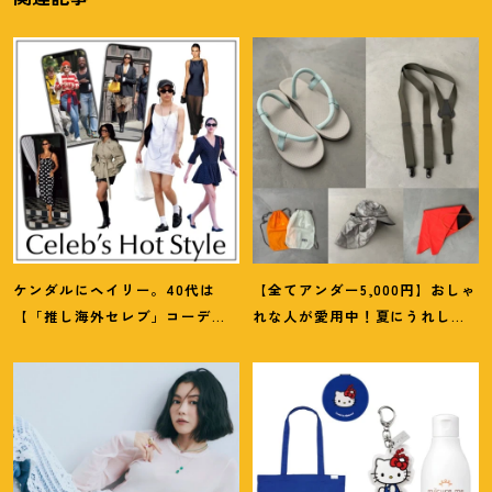
ケンダルにヘイリー。40代は
【全てアンダー5,000円】おしゃ
【「推し海外セレブ」コーデ】
れな人が愛用中
！
夏にうれしい
を取り入れて日常コーデのアプ
40代にオススメの【モンベル】
デが吉
！
小物5選