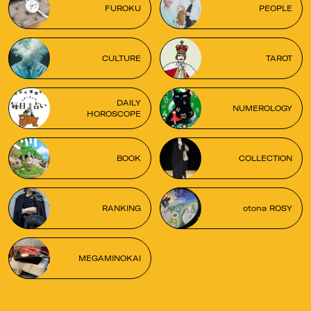
FUROKU
PEOPLE
CULTURE
TAROT
DAILY
NUMEROLOGY
HOROSCOPE
BOOK
COLLECTION
RANKING
otona ROSY
MEGAMINOKAI