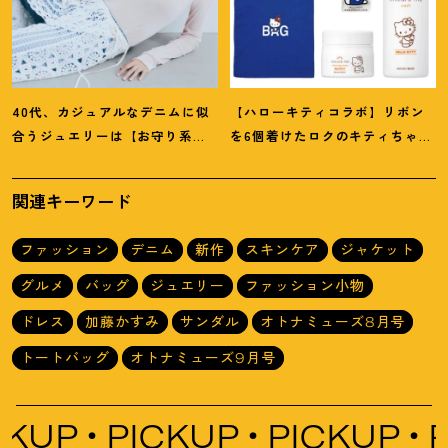
40代、カジュアルなデニムに似
【ハローキティコラボ】リボン
合うジュエリーは【お守り系
を6個着けたロクのキティちゃん
ジュエリー】ラフなトップスも
にハウス オブ ローゼの限定パケ
旬顔に
！
も
！
関連キーワード
ファッション
デニム
新作
スキンケア
ジャケット
グルメ
バッグ
ジュエリー
ファッション小物
ドレス
加藤かすみ
サンダル
オトナミューズ8月号
トートバッグ
オトナミューズ9月号
PICKUP
PICKUP
PICK