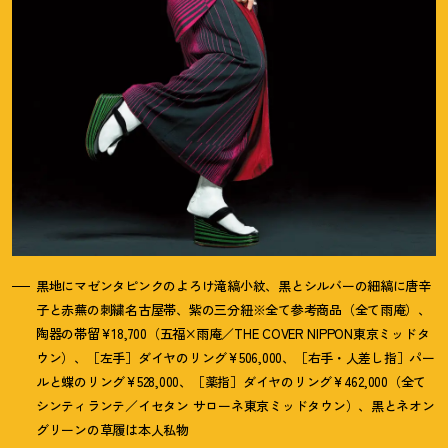
黒地にマゼンタピンクのよろけ滝縞小紋、黒とシルバーの細縞に唐辛
子と赤蕪の刺繍名古屋帯、紫の三分紐※全て参考商品（全て雨庵）、
陶器の帯留¥18,700（五福×雨庵／THE COVER NIPPON東京ミッドタ
ウン）、［左手］ダイヤのリング¥506,000、［右手・人差し指］パー
ルと蝶のリング¥528,000、［薬指］ダイヤのリング¥462,000（全て
シンティランテ／イセタン サローネ東京ミッドタウン）、黒とネオン
グリーンの草履は本人私物