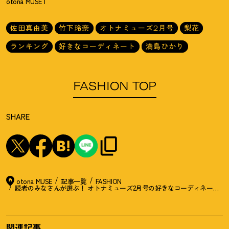
otona MUSE I
佐田真由美
竹下玲奈
オトナミューズ2月号
梨花
ランキング
好きなコーディネート
満島ひかり
FASHION TOP
SHARE
otona MUSE
記事一覧
FASHION
読者のみなさんが選ぶ
！
オトナミューズ2月号の好きなコーディネートBES
関連記事