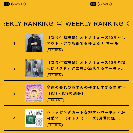
PR
BEAUTY
PR
BEAUTY
 RANKING
WEEKLY RANKING
WEEKL
【次号付録解禁】オトナミューズ10月号は
1
アウトドアでも街でも使える
！
マーモッ
トの黒ショルダー
FASHION
【次号付録解禁】オトナミューズ10月号増
2
刊はメタリック素材が洒落てるマーモット
の保冷バッグ
FASHION
今週の暮れの酉さんのやさしすぎる星占い
3
【8/3‐8/9の運勢】
FORTUNE
ショッピングカートを押すハローキティが
4
可愛い
！
【オトナミューズ9月号付録】紀
ノ国屋バッグ
FASHION