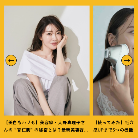
【美白もハリも】美容家・大野真理子さ
【使ってみた】毛穴
んの “杏仁肌” の秘密とは
？
最新美容習慣
感UPまで5つの機能
を徹底解説
！
の全方位ケア光美顔