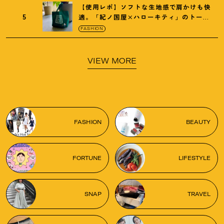
【使用レポ】ソフトな生地感で肩かけも快
5
適。「紀ノ国屋×ハローキティ」のトート
がガシガシ使えて最高です
！
FASHION
VIEW MORE
FASHION
BEAUTY
FORTUNE
LIFESTYLE
SNAP
TRAVEL