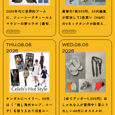
2000年代に世界的ブーム
衝撃の1枚999円。40代編集
に。ジューシークチュールと
が即決して3色買い【H&M】
マウジーの夢コラボ【最旬
のVネックタンクが超使え
LAブランド】6選
る
！
夏コーデ3選
FASHION
FASHION
THU.08.06
WED.08.05
2026
2026
ケンダルにヘイリー。40代
【全てアンダー5,000円】お
は【「推し海外セレブ」コー
しゃれな人が愛用中
！
夏にう
デ】を取り入れて日常コーデ
れしい40代にオススメの