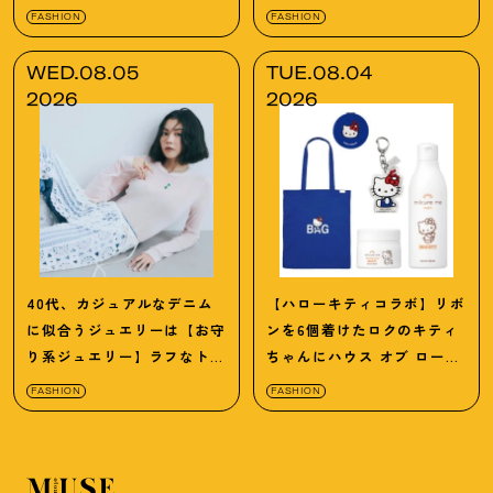
のアプデが吉
！
【モンベル】小物5選
FASHION
FASHION
WED.08.05
TUE.08.04
2026
2026
40代、カジュアルなデニム
【ハローキティコラボ】リボ
に似合うジュエリーは【お守
ンを6個着けたロクのキティ
り系ジュエリー】ラフなトッ
ちゃんにハウス オブ ローゼ
プスも旬顔に
！
の限定パケも
！
FASHION
FASHION