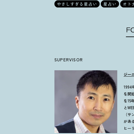
やさしすぎる星占い
星占い
オト
F
SUPERVISOR
ジー
19
を開
を1
とW
（サ
があ
ヒー