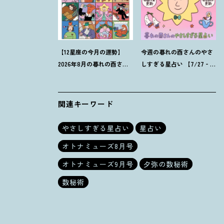
【12星座の今月の運勢】
今週の暮れの酉さんのやさ
2026年8月の暮れの酉さん
しすぎる星占い 【7/27‐
のやさしすぎる星占い
8/2の運勢】
関連キーワード
やさしすぎる星占い
星占い
オトナミューズ8月号
オトナミューズ9月号
夕弥の数秘術
数秘術