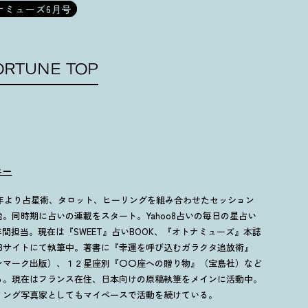
ナミューズ6月号
ORTUNE TOP
ニー
94年より占星術、タロット、ヒーリングを組み合わせたセッション
始。同時期に占いの連載をスタート。Yahoo8占いの毎日の星占い
5年間担当。現在は『SWEET』占いBOOK、『オトナミューズ』本誌
EBサイトにて執筆中。著書に『幸運を呼び込むガラクタ追放術』
ンマーク出版）、１２星座別『〇〇座への贈り物』（宝島社）など
る。現在はフランス在住、日本向けの原稿執筆をメインに活動中。
リング写真家としてもマイペースで活動を続けている。