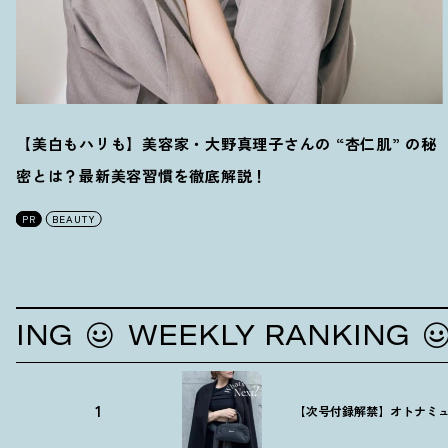
【美白もハリも】美容家・大野真理子さんの “杏仁肌” の秘
密とは
？
最新美容習慣を徹底解説
！
PR
BEAUTY
G
WEEKLY RANKING
WE
1
【次号付録解禁】オトナミュ