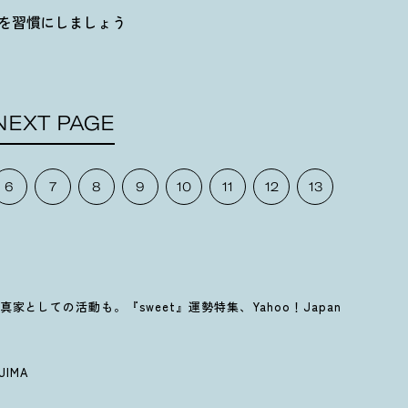
を習慣にしましょう
NEXT PAGE
6
7
8
9
10
11
12
13
としての活動も。『sweet』運勢特集、Yahoo！Japan
AJIMA