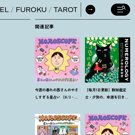
EL
FUROKU
TAROT
DAILY HORO
関連記事
今週の暮れの酉さんのやさ
【毎月1日更新】数秘鑑定
しすぎる星占い 【8/3‐
士・夕弥の、幸運を引き寄
8/9の運勢】
せるパワー占い【8月の運
勢】