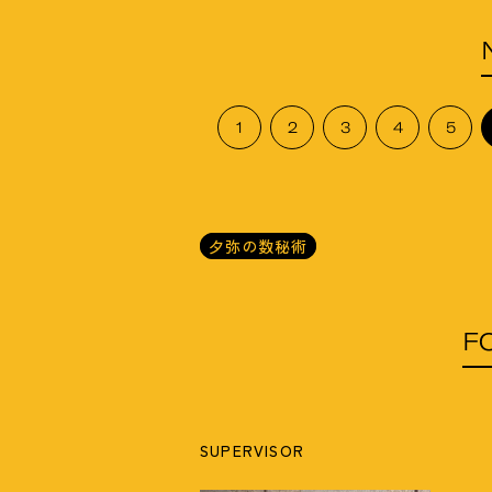
1
2
3
4
5
夕弥の数秘術
F
SUPERVISOR