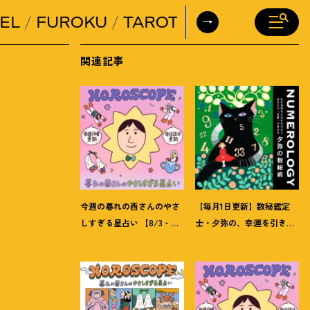
EL
FUROKU
TAROT
DAILY HORO
関連記事
今週の暮れの酉さんのやさ
【毎月1日更新】数秘鑑定
しすぎる星占い 【8/3‐
士・夕弥の、幸運を引き寄
8/9の運勢】
せるパワー占い【8月の運
勢】