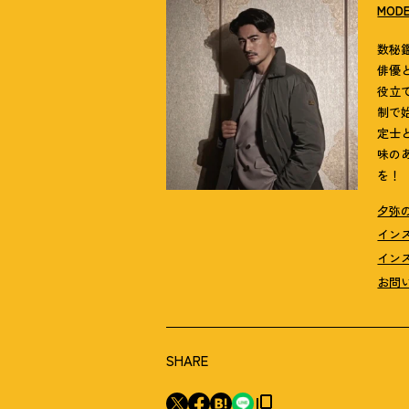
MOD
数秘
俳優
役立
制で
定士
味の
を！
夕弥
イン
イン
お問
SHARE