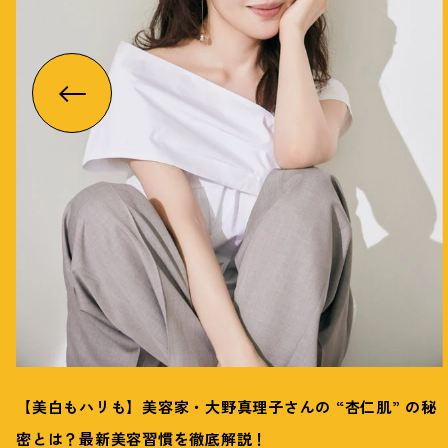
【美白もハリも】美容家・大野真理子さんの “杏仁肌” の秘
密とは
？
最新美容習慣を徹底解説
！