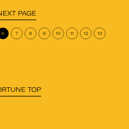
NEXT PAGE
6
7
8
9
10
11
12
13
ORTUNE TOP