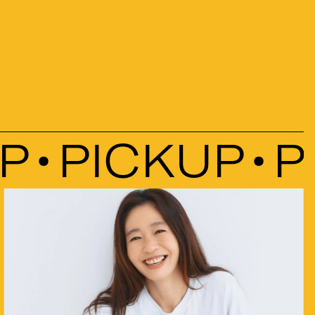
PICKUP
PI