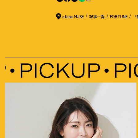
otona MUSE
記事一覧
FORTUNE
「
PICKUP
PIC