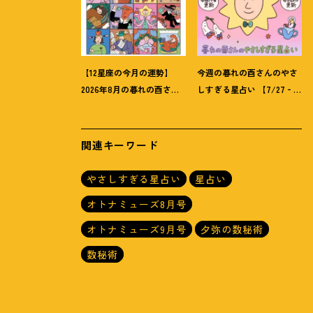
【12星座の今月の運勢】
今週の暮れの酉さんのやさ
2026年8月の暮れの酉さん
しすぎる星占い 【7/27‐
のやさしすぎる星占い
8/2の運勢】
関連キーワード
やさしすぎる星占い
星占い
オトナミューズ8月号
オトナミューズ9月号
夕弥の数秘術
数秘術