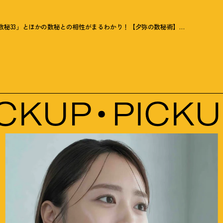
数秘33」とほかの数秘との相性がまるわかり
！
【夕弥の数秘術】数秘33の人間関係トリセツ
KUP
PICKUP