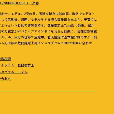
EL/NUMEROLOGIST 夕弥
鑑定士、モデル、2児の父。香港を拠点に10年間、海外でモデル・
として活動後、帰国。モデルをする傍ら数秘術と出会う。子育てに
てようという目的で興味を持ち、数秘鑑定士Yumi氏に師事。紹介
始めた鑑定がポジティブマインドになれると話題に。現在は数秘鑑
とモデル、両方の世界で活躍中。個人鑑定は基本紹介制ですが、興
ある方は彼の数秘鑑定士用インスタグラムにDMでお問い合わせ
の数秘術
スタグラム 数秘鑑定士
スタグラム モデル
い合わせ