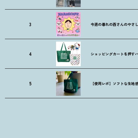
3
今週の暮れの酉さんのやさしす
4
ショッピングカートを押す
5
【使用レポ】ソフトな生地