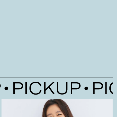
PICKUP
PIC