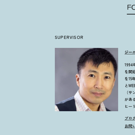
F
SUPERVISOR
ジー
19
を開
を1
とW
（サ
があ
ヒー
ブロ
お問