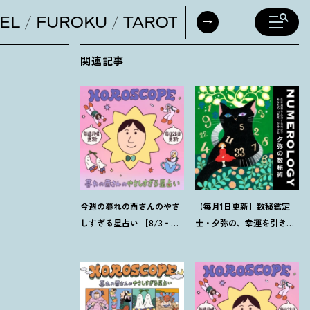
EL
FUROKU
TAROT
DAILY HORO
関連記事
今週の暮れの酉さんのやさ
【毎月1日更新】数秘鑑定
しすぎる星占い 【8/3‐
士・夕弥の、幸運を引き寄
8/9の運勢】
せるパワー占い【8月の運
勢】