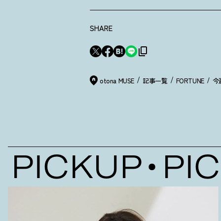
SHARE
otona MUSE
記事一覧
FORTUNE
今
PICKUP
PICK