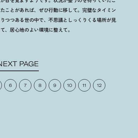
性が目を覚ますようです。状況が整うのを待っていたこ
ったことがあれば、ぜひ行動に移して。完璧なタイミン
わりつつある世の中で、不思議としっくりくる場所が見
して、居心地のよい環境に整えて。
NEXT PAGE
6
7
8
9
10
11
12