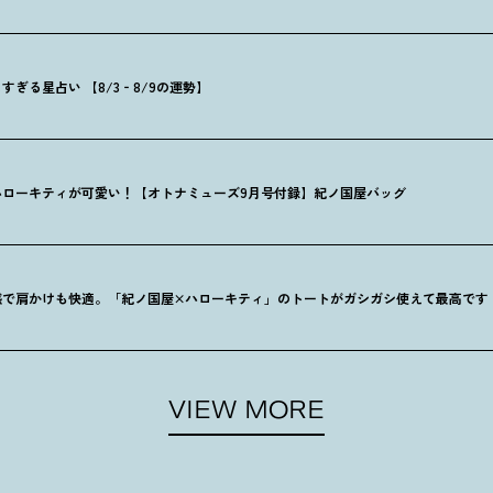
ぎる星占い 【8/3‐8/9の運勢】
ハローキティが可愛い
！
【オトナミューズ9月号付録】紀ノ国屋バッグ
感で肩かけも快適。「紀ノ国屋×ハローキティ」のトートがガシガシ使えて最高です
VIEW MORE