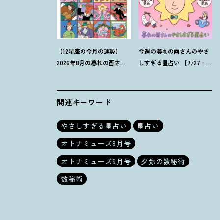
【12星座の今月の運勢】
今週の暮れの酉さんのやさ
2026年8月の暮れの酉さん
しすぎる星占い 【7/27‐
のやさしすぎる星占い
8/2の運勢】
関連キーワード
やさしすぎる星占い
星占い
オトナミューズ8月号
オトナミューズ9月号
夕弥の数秘術
数秘術