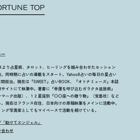
ORTUNE TOP
ニー
94年より占星術、タロット、ヒーリングを組み合わせたセッション
始。同時期に占いの連載をスタート。Yahoo8占いの毎日の星占い
5年間担当。現在は『SWEET』占いBOOK、『オトナミューズ』本誌
EBサイトにて執筆中。著書に『幸運を呼び込むガラクタ追放術』
ンマーク出版）、１２星座別『〇〇座への贈り物』（宝島社）など
る。現在はフランス在住、日本向けの原稿執筆をメインに活動中。
リング写真家としてもマイペースで活動を続けている。
グ「助けてエンジェル」
い合わせ