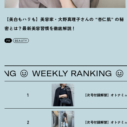
【美白もハリも】美容家・大野真理子さんの “杏仁肌” の秘
密とは
？
最新美容習慣を徹底解説
！
PR
BEAUTY
WEEKLY RANKING
WE
1
【次号付録解禁】オトナミュ
2
【次号付録解禁】オトナミュ