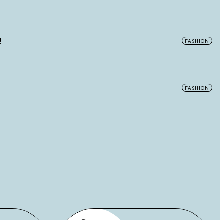
！
FASHION
FASHION