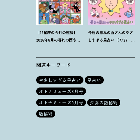
【12星座の今月の運勢】
今週の暮れの酉さんのやさ
2026年8月の暮れの酉さん
しすぎる星占い 【7/27‐
のやさしすぎる星占い
8/2の運勢】
関連キーワード
やさしすぎる星占い
星占い
オトナミューズ8月号
オトナミューズ9月号
夕弥の数秘術
数秘術