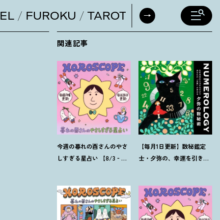
EL
FUROKU
TAROT
DAILY HORO
関連記事
今週の暮れの酉さんのやさ
【毎月1日更新】数秘鑑定
しすぎる星占い 【8/3‐
士・夕弥の、幸運を引き寄
8/9の運勢】
せるパワー占い【8月の運
勢】