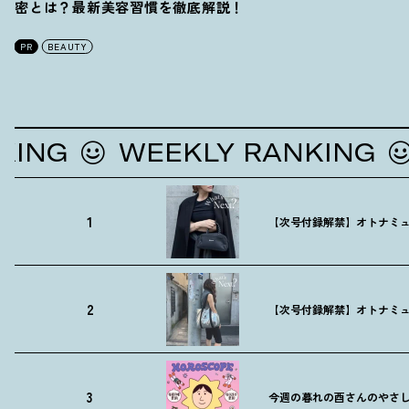
密とは
？
最新美容習慣を徹底解説
！
PR
BEAUTY
G
WEEKLY RANKING
WE
1
【次号付録解禁】オトナミュ
2
【次号付録解禁】オトナミュ
3
今週の暮れの酉さんのやさしす