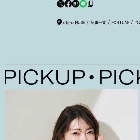
otona MUSE
記事一覧
FORTUNE
今
ICKUP
PICK