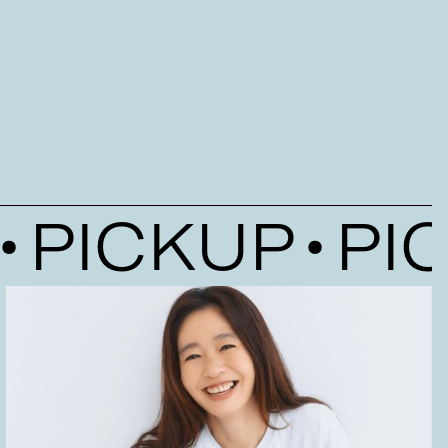
PICKUP
PIC