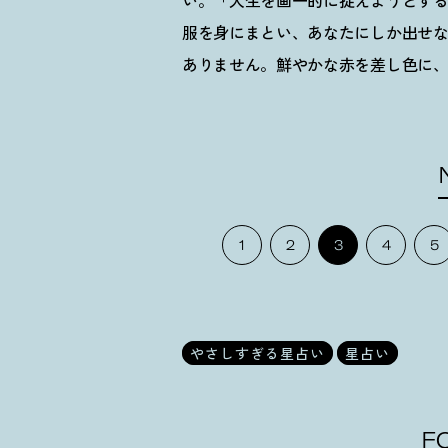
い。「人生を画一的に捉えようとす
服を身にまとい、あなたにしか出せ
ありません。鮮やかな赤を差し色に
1
2
3
4
5
やさしすぎる星占い
星占い
F