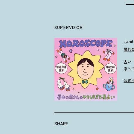
SUPERVISOR
占い師
暮れ
占い
添っ
公式
SHARE