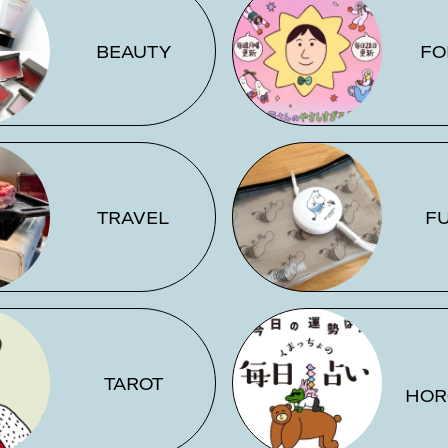
BEAUTY
FO
TRAVEL
F
TAROT
HOR