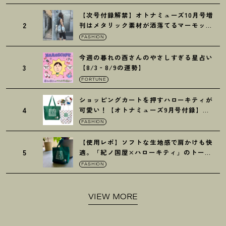
【次号付録解禁】オトナミューズ10月号増
2
刊はメタリック素材が洒落てるマーモット
の保冷バッグ
FASHION
今週の暮れの酉さんのやさしすぎる星占い
3
【8/3‐8/9の運勢】
FORTUNE
ショッピングカートを押すハローキティが
4
可愛い
！
【オトナミューズ9月号付録】紀
ノ国屋バッグ
FASHION
【使用レポ】ソフトな生地感で肩かけも快
5
適。「紀ノ国屋×ハローキティ」のトート
がガシガシ使えて最高です
！
FASHION
VIEW MORE