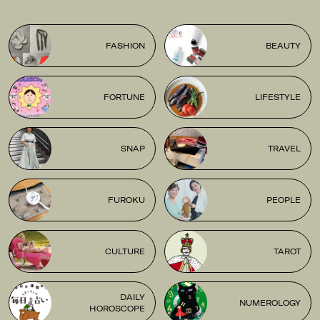
FASHION
BEAUTY
FORTUNE
LIFESTYLE
SNAP
TRAVEL
FUROKU
PEOPLE
CULTURE
TAROT
DAILY
NUMEROLOGY
HOROSCOPE