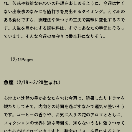
れ、苦味や複雑な味わいの料理を楽しめるように、今週は甘く
ない出来事のなかにも値打ちを見出せるタイミング。えぐみの
ある食材ですら、調理法や味つけの工夫で美味に変化するので
す。人生を豊かにする調味料は、すでにあなたの手元にそろっ
ています。そんな今週のお守りは香辛料になりそう。
12
/12Pages
魚座（2/19～3/20生まれ）
心地よい沈黙の星があなたを包む今週は、読書したりドラマを
観たりしてみて。内向きの時間を過ごすなかで運気が整いそう
です。コーヒーの香りや、お気に入りの花のアロマとともに、
フィクションの世界に遊ぶ時間を。知らないうちに張りつめて
いた心がほぐれていきますよ。数字の「８」を目にするとき、