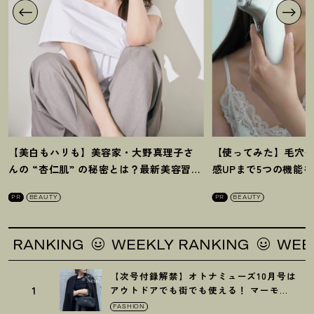
【美白もハリも】美容家・大野真理子さ
【使ってみた】毛穴
んの “杏仁肌” の秘密とは
？
最新美容習慣
感UPまで5つの機能
を徹底解説
！
の全方位ケア光美顔
PR
BEAUTY
PR
BEAUTY
ANKING
WEEKLY RANKING
WEEKLY
【次号付録解禁】オトナミューズ10月号は
1
アウトドアでも街でも使える
！
マーモッ
トの黒ショルダー
FASHION