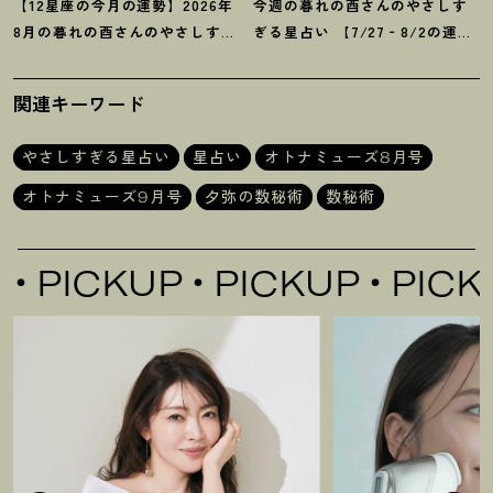
【12星座の今月の運勢】2026年
今週の暮れの酉さんのやさしす
8月の暮れの酉さんのやさしすぎ
ぎる星占い 【7/27‐8/2の運
る星占い
勢】
関連キーワード
やさしすぎる星占い
星占い
オトナミューズ8月号
オトナミューズ9月号
夕弥の数秘術
数秘術
PICKUP
PICKUP
PICKUP