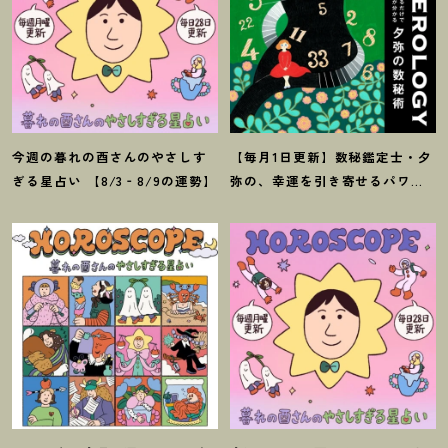
今週の暮れの酉さんのやさしす
【毎月1日更新】数秘鑑定士・夕
ぎる星占い 【8/3‐8/9の運勢】
弥の、幸運を引き寄せるパワー
占い【8月の運勢】