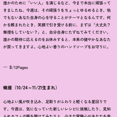
誰かのために「いい人」を演じるなど、今まで本当に頑張って
きましたね。今週は、その頑張りをちょっとゆるめるとき。他
でもないあなた自身の心を守ることがテーマとなるんです。何
かを頼まれたとき、笑顔で引き受ける前に、まずは「大丈夫
？
無理をしていない
？
」と、自分自身にたずねてみてください。
誰かの期待に応えるのをお休みすると、本来の健やかなあなた
が戻ってきますよ。心地よい香りのハンドソープをお守りに。
8
/12Pages
蠍座（10/24～11/21生まれ）
心地よい風が吹き込み、足取りがふわりと軽くなる星回りで
す。今週は、気になっていた新しいレシピに挑戦したり、見知
らぬカフェの扉を開けてみたりと、小さな冒険心があなたを幸