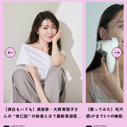
【美白もハリも】美容家・大野真理子さ
【使ってみた】毛穴
んの “杏仁肌” の秘密とは
？
最新美容習慣
感UPまで5つの機能
を徹底解説
！
の全方位ケア光美顔