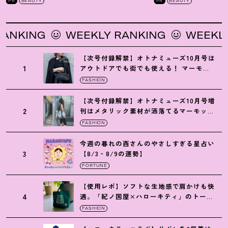
PR
BEAUTY
PR
BEAUTY
KING
WEEKLY RANKING
WEEKLY R
【次号付録解禁】オトナミューズ10月号は
1
アウトドアでも街でも使える
！
マーモッ
トの黒ショルダー
FASHION
【次号付録解禁】オトナミューズ10月号増
2
刊はメタリック素材が洒落てるマーモット
の保冷バッグ
FASHION
今週の暮れの酉さんのやさしすぎる星占い
3
【8/3‐8/9の運勢】
FORTUNE
【使用レポ】ソフトな生地感で肩かけも快
4
適。「紀ノ国屋×ハローキティ」のトート
がガシガシ使えて最高です
！
FASHION