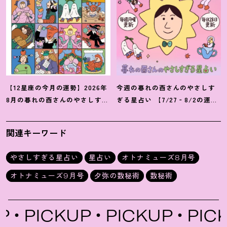
【12星座の今月の運勢】2026年
今週の暮れの酉さんのやさしす
8月の暮れの酉さんのやさしすぎ
ぎる星占い 【7/27‐8/2の運
る星占い
勢】
関連キーワード
やさしすぎる星占い
星占い
オトナミューズ8月号
オトナミューズ9月号
夕弥の数秘術
数秘術
PICKUP
PICKUP
PICKU