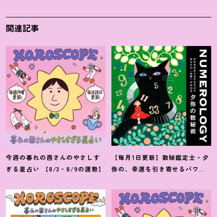
関連記事
今週の暮れの酉さんのやさしす
【毎月1日更新】数秘鑑定士・夕
ぎる星占い 【8/3‐8/9の運勢】
弥の、幸運を引き寄せるパワー
占い【8月の運勢】