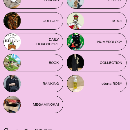
FUROKU
PEOPLE
CULTURE
TAROT
DAILY
NUMEROLOGY
HOROSCOPE
BOOK
COLLECTION
RANKING
otona ROSY
MEGAMINOKAI