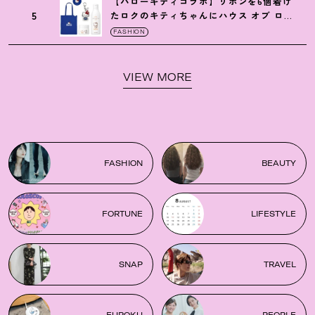
【ハローキティコラボ】リボンを6個着け
5
たロクのキティちゃんにハウス オブ ロー
ゼの限定パケも
！
FASHION
VIEW MORE
FASHION
BEAUTY
FORTUNE
LIFESTYLE
SNAP
TRAVEL