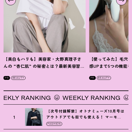
【美白もハリも】美容家・大野真理子さ
【使ってみた】毛穴
んの “杏仁肌” の秘密とは
？
最新美容習慣
感UPまで5つの機能
を徹底解説
！
の全方位ケア光美顔
PR
BEAUTY
PR
BEAUTY
LY RANKING
WEEKLY RANKING
WE
【次号付録解禁】オトナミューズ10月号は
1
アウトドアでも街でも使える
！
マーモッ
トの黒ショルダー
FASHION