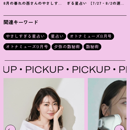
8月の暮れの酉さんのやさしすぎ
ぎる星占い 【7/27‐8/2の運
る星占い
勢】
関連キーワード
やさしすぎる星占い
星占い
オトナミューズ8月号
オトナミューズ9月号
夕弥の数秘術
数秘術
P
PICKUP
PICKUP
PIC