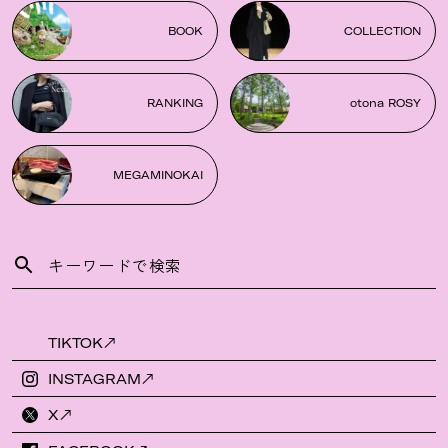
BOOK
COLLECTION
RANKING
otona ROSY
MEGAMINOKAI
TIKTOK
INSTAGRAM
X