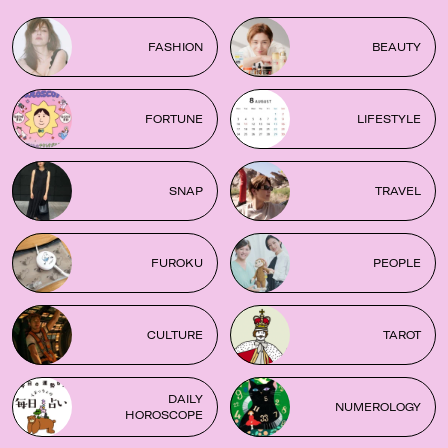
FASHION
BEAUTY
FORTUNE
LIFESTYLE
SNAP
TRAVEL
FUROKU
PEOPLE
CULTURE
TAROT
DAILY
NUMEROLOGY
HOROSCOPE