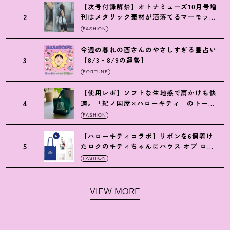
【次号付録解禁】オトナミューズ10月号増
2
刊はメタリック素材が洒落てるマーモット
の保冷バッグ
FASHION
今週の暮れの酉さんのやさしすぎる星占い
3
【8/3‐8/9の運勢】
FORTUNE
【使用レポ】ソフトな生地感で肩かけも快
4
適。「紀ノ国屋×ハローキティ」のトート
がガシガシ使えて最高です
！
FASHION
【ハローキティコラボ】リボンを6個着け
5
たロクのキティちゃんにハウス オブ ロー
ゼの限定パケも
！
FASHION
VIEW MORE