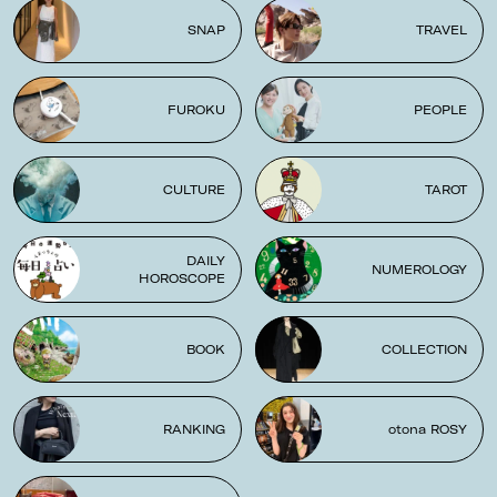
SNAP
TRAVEL
FUROKU
PEOPLE
CULTURE
TAROT
DAILY
NUMEROLOGY
HOROSCOPE
BOOK
COLLECTION
RANKING
otona ROSY