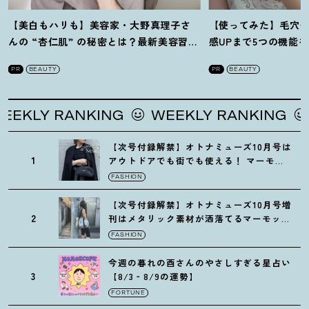
【美白もハリも】美容家・大野真理子さ
【使ってみた】毛穴
んの “杏仁肌” の秘密とは
？
最新美容習慣
感UPまで5つの機能
を徹底解説
！
の全方位ケア光美顔
PR
BEAUTY
PR
BEAUTY
LY RANKING
WEEKLY RANKING
WE
【次号付録解禁】オトナミューズ10月号は
1
アウトドアでも街でも使える
！
マーモッ
トの黒ショルダー
FASHION
【次号付録解禁】オトナミューズ10月号増
2
刊はメタリック素材が洒落てるマーモット
の保冷バッグ
FASHION
今週の暮れの酉さんのやさしすぎる星占い
3
【8/3‐8/9の運勢】
FORTUNE