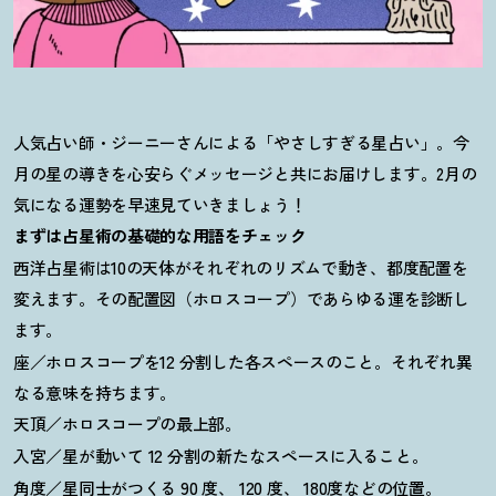
人気占い師・ジーニーさんによる「やさしすぎる星占い」。今
月の星の導きを心安らぐメッセージと共にお届けします。2月の
気になる運勢を早速見ていきましょう
！
まずは占星術の基礎的な用語をチェック
10
西洋占星術は
の天体がそれぞれのリズムで動き、都度配置を
変えます。その配置図（ホロスコープ）であらゆる運を診断し
ます。
12
座／ホロスコープを
分割した各スペースのこと。それぞれ異
なる意味を持ちます。
天頂／ホロスコープの最上部。
12
入宮／星が動いて
分割の新たなスペースに入ること。
90
120
180
角度／星同士がつくる
度、
度、
度などの位置。