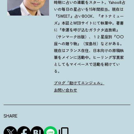
時期に占いの連載をスタート。Yahoo8占
いの毎日の星占いを15年間担当。現在は
『SWEET』占いBOOK、『オトナミュー
ズ』本誌とWEBサイトにて執筆中。著書
に『幸運を呼び込むガラクタ追放術』
（サンマーク出版）、１２星座別『〇〇
座への贈り物』（宝島社）などがある。
現在はフランス在住、日本向けの原稿執
筆をメインに活動中。ヒーリング写真家
としてもマイペースで活動を続けてい
る。
ブログ「助けてエンジェル」
お問い合わせ
SHARE