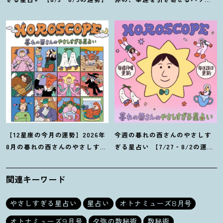
占い【8月の運勢】
【12星座の今月の運勢】2026年
今週の暮れの酉さんのやさしす
8月の暮れの酉さんのやさしすぎ
ぎる星占い 【7/27‐8/2の運
る星占い
勢】
関連キーワード
やさしすぎる星占い
星占い
オトナミューズ8月号
オトナミューズ9月号
夕弥の数秘術
数秘術