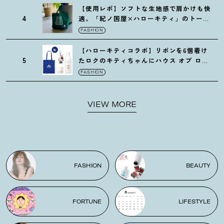
【使用レポ】ソフトな生地感で肩かけも快
4
適。「紀ノ国屋×ハローキティ」のトート
がガシガシ使えて最高です
！
FASHION
【ハローキティコラボ】リボンを6個着け
5
たロクのキティちゃんにハウス オブ ロー
ゼの限定パケも
！
FASHION
VIEW MORE
FASHION
BEAUTY
FORTUNE
LIFESTYLE