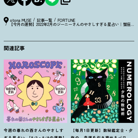
otona MUSE
記事一覧
FORTUNE
【今月の運勢】2022年2月のジーニーさんのやさしすぎる星占い｜蟹座・
関連記事
今週の暮れの酉さんのやさしす
【毎月1日更新】数秘鑑定士・夕
ぎる星占い 【8/3‐8/9の運勢】
弥の、幸運を引き寄せるパワー