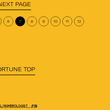
NEXT PAGE
6
7
8
9
10
11
12
ORTUNE TOP
EL/NUMEROLOGIST 夕弥