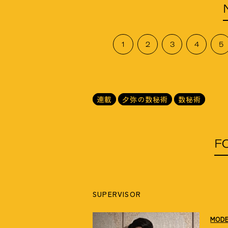
1
2
3
4
5
連載
夕弥の数秘術
数秘術
F
SUPERVISOR
MOD