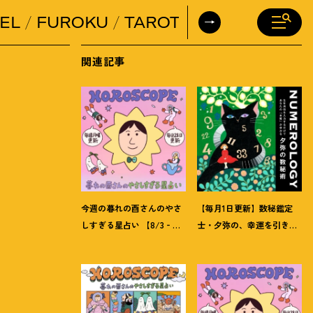
EL
FUROKU
TAROT
DAILY HORO
関連記事
今週の暮れの酉さんのやさ
【毎月1日更新】数秘鑑定
しすぎる星占い 【8/3‐
士・夕弥の、幸運を引き寄
8/9の運勢】
せるパワー占い【8月の運
勢】