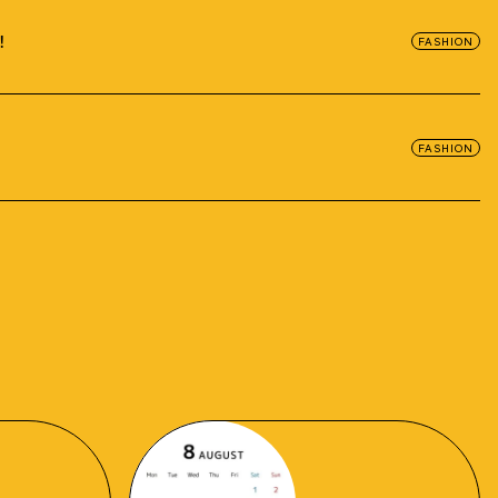
！
FASHION
FASHION