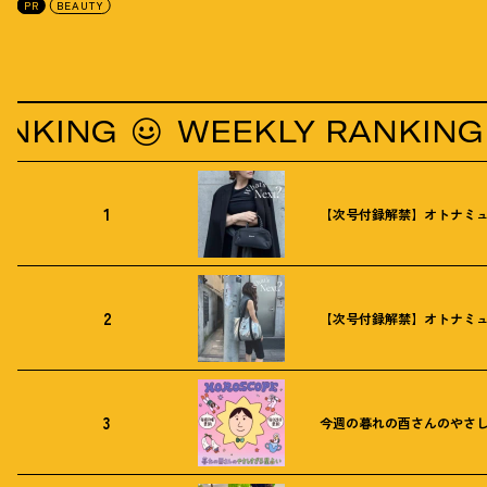
PR
BEAUTY
ING
WEEKLY RANKING
1
【次号付録解禁】オトナミュ
2
【次号付録解禁】オトナミュ
3
今週の暮れの酉さんのやさしす