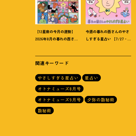
【12星座の今月の運勢】
今週の暮れの酉さんのやさ
2026年8月の暮れの酉さん
しすぎる星占い 【7/27‐
のやさしすぎる星占い
8/2の運勢】
関連キーワード
やさしすぎる星占い
星占い
オトナミューズ8月号
オトナミューズ9月号
夕弥の数秘術
数秘術