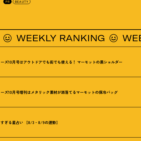
PR
BEAUTY
WEEKLY RANKING
WEEKLY
ーズ10月号はアウトドアでも街でも使える
！
マーモットの黒ショルダー
ーズ10月号増刊はメタリック素材が洒落てるマーモットの保冷バッグ
ぎる星占い 【8/3‐8/9の運勢】