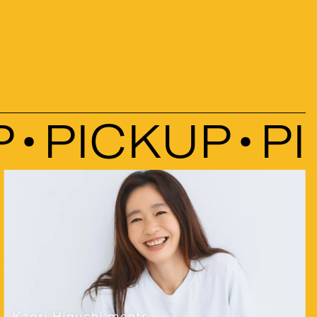
PICKUP
PIC