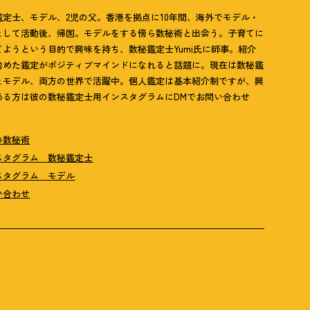
鑑定士、モデル、2児の父。香港を拠点に10年間、海外でモデル・
として活動後、帰国。モデルをする傍ら数秘術と出会う。子育てに
てようという目的で興味を持ち、数秘鑑定士Yumi氏に師事。紹介
始めた鑑定がポジティブマインドになれると話題に。現在は数秘鑑
とモデル、両方の世界で活躍中。個人鑑定は基本紹介制ですが、興
ある方は彼の数秘鑑定士用インスタグラムにDMでお問い合わせ
の数秘術
スタグラム 数秘鑑定士
スタグラム モデル
い合わせ