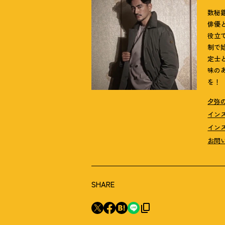
数秘
俳優
役立
制で
定士
味の
を！
夕弥
イン
イン
お問
SHARE