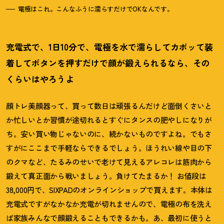
電極はこれ。こんなふうに濡らすだけでOKなんです。
充電式で、1日10分で、電極を水で濡らしてカポッて装
着してボタンを押すだけで顔が鍛えられるなら、その
くらいはやろうよ
顔トレ美顔器って、買って数日は頑張るんだけど面倒くさいと
か忙しいとか習慣が途切れるとすぐにタンスの肥やしになりが
ち。安い買い物じゃないのに、続かないものですよね。でもさ
すがにここまで手軽ならできるでしょう。ほうれい線や目の下
のクマなど、たるみのせいで老けて見えるアレコレは筋肉から
鍛えて真正面から戦いましょう。負けてたまるか
！
お値段は
38,000円で、SIXPADのオンラインショップで買えます。本体は
充電式ですがなかなか充電が切れませんので、電極の布を洗え
ば家族みんなで顔鍛えることもできるかも。あ、最初に使うと