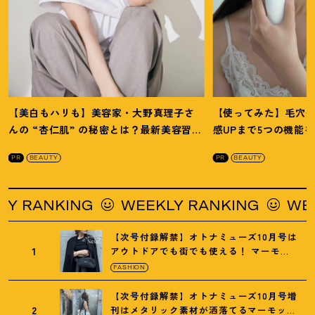
【美白もハリも】美容家・大野真理子さ
【使ってみた】毛穴
んの “杏仁肌” の秘密とは
？
最新美容習慣
感UPまで5つの機能
を徹底解説
！
の全方位ケア光美顔
PR
BEAUTY
PR
BEAUTY
ANKING
WEEKLY RANKING
WEEKLY
【次号付録解禁】オトナミューズ10月号は
1
アウトドアでも街でも使える
！
マーモッ
トの黒ショルダー
FASHION
【次号付録解禁】オトナミューズ10月号増
2
刊はメタリック素材が洒落てるマーモット