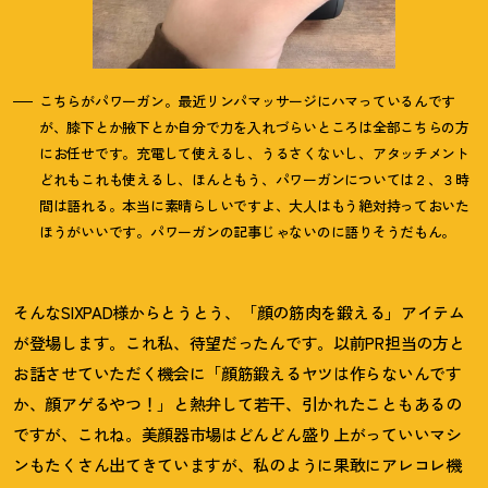
こちらがパワーガン。最近リンパマッサージにハマっているんです
が、膝下とか腋下とか自分で力を入れづらいところは全部こちらの方
にお任せです。充電して使えるし、うるさくないし、アタッチメント
どれもこれも使えるし、ほんともう、パワーガンについては２、３時
間は語れる。本当に素晴らしいですよ、大人はもう絶対持っておいた
ほうがいいです。パワーガンの記事じゃないのに語りそうだもん。
そんなSIXPAD様からとうとう、「顔の筋肉を鍛える」アイテム
が登場します。これ私、待望だったんです。以前PR担当の方と
お話させていただく機会に「顔筋鍛えるヤツは作らないんです
か、顔アゲるやつ
！
」と熱弁して若干、引かれたこともあるの
ですが、これね。美顔器市場はどんどん盛り上がっていいマシ
ンもたくさん出てきていますが、私のように果敢にアレコレ機