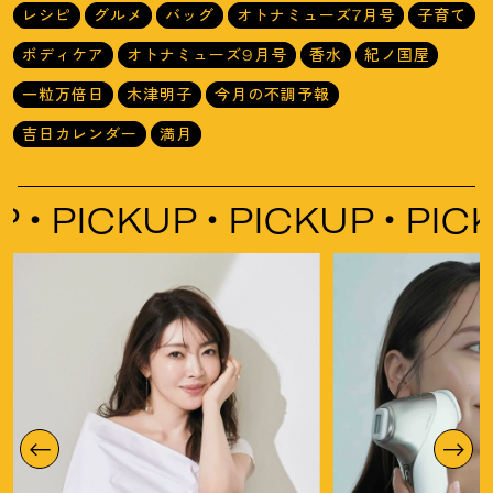
レシピ
グルメ
バッグ
オトナミューズ7月号
子育て
ボディケア
オトナミューズ9月号
香水
紀ノ国屋
一粒万倍日
木津明子
今月の不調予報
吉日カレンダー
満月
PICKUP
PICKUP
PICKUP