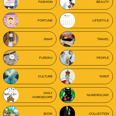
FASHION
BEAUTY
FORTUNE
LIFESTYLE
SNAP
TRAVEL
FUROKU
PEOPLE
CULTURE
TAROT
DAILY
NUMEROLOGY
HOROSCOPE
BOOK
COLLECTION