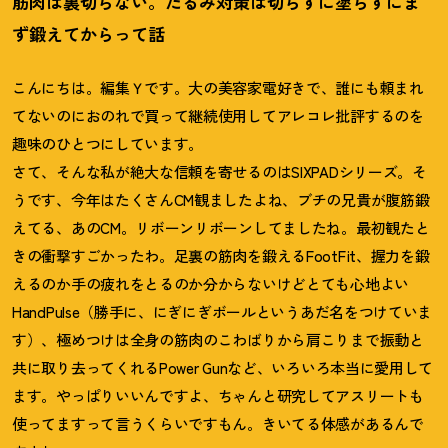
筋肉は裏切らない。たるみ対策は切らずに塗らずにま
ず鍛えてからって話
こんにちは。編集Ｙです。大の美容家電好きで、誰にも頼まれ
てないのにおのれで買って継続使用してアレコレ批評するのを
趣味のひとつにしています。
さて、そんな私が絶大な信頼を寄せるのはSIXPADシリーズ。そ
うです、今年はたくさんCM観ましたよね、ブチの兄貴が腹筋鍛
えてる、あのCM。リボーンリボーンしてましたね。最初観たと
きの衝撃すごかったわ。足裏の筋肉を鍛えるFootFit、握力を鍛
えるのか手の疲れをとるのか分からないけどとても心地よい
HandPulse（勝手に、にぎにぎボールというあだ名をつけていま
す）、極めつけは全身の筋肉のこわばりから肩こりまで振動と
共に取り去ってくれるPower Gunなど、いろいろ本当に愛用して
ます。やっぱりいいんですよ、ちゃんと研究してアスリートも
使ってますって言うくらいですもん。きいてる体感があるんで