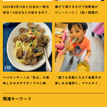
2026年8月13日と25日は一粒万
揚げて漬けるだけで旬野菜が
倍日
！
8日はなにが起きるの
？
吉
ジューシーに
！
【紀ノ国屋のつ
日カレンダーをチェックしよう
ゆで作る夏野菜の揚げ浸し】レ
シピ
ペペロンチーノは「乳化」が美
「誰でも気軽に入れて全親子が
味しさのカギです
！
プロに教わ
楽しめる場所に」ママスタイリ
る【オイル系パスタ】レシピ
スト木津明子運営【子ども食
堂】
関連キーワード