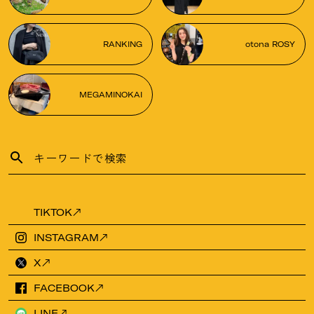
RANKING
otona ROSY
MEGAMINOKAI
TIKTOK
INSTAGRAM
X
FACEBOOK
LINE