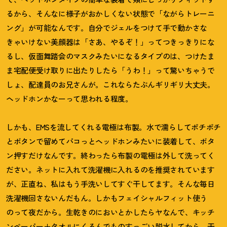
るから、そんなに様子がおかしくない状態で「ながらトレーニ
ング」が可能なんです。自分でジェルをつけて手で動かさな
きゃいけない美顔器は「さあ、やるぞ
！
」ってつきっきりにな
るし、仮面舞踏会のマスクみたいになるタイプのは、つけたま
ま宅配便受け取りに出たりしたら「うわ
！
」って驚いちゃうで
しょ、配達員のお兄さんが。これならたぶんギリギリ大丈夫。
ヘッドホンかなーって思われる程度。
しかも、EMSを流してくれる電極は布製。水で濡らしてポチポチ
とボタンで留めてパコっとヘッドホンみたいに装着して、ボタ
ン押すだけなんです。終わったら布製の電極は外して洗ってく
ださい。ネットに入れて洗濯機に入れるのを推奨されています
が、正直ね、私はもう手洗いしてすぐ干してます。そんな毎日
洗濯機回さないんだもん。しかもフェイシャルフィット使う
のって夜だから。生乾きのにおいとかしたらヤなんで、キッチ
ンペーパー＋タオルにくるんでものすっごい脱水してから、干