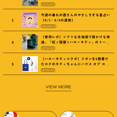
の保冷バッグ
FASHION
今週の暮れの酉さんのやさしすぎる星占い
3
【8/3‐8/9の運勢】
FORTUNE
【使用レポ】ソフトな生地感で肩かけも快
4
適。「紀ノ国屋×ハローキティ」のトート
がガシガシ使えて最高です
！
FASHION
【ハローキティコラボ】リボンを6個着け
5
たロクのキティちゃんにハウス オブ ロー
ゼの限定パケも
！
FASHION
VIEW MORE