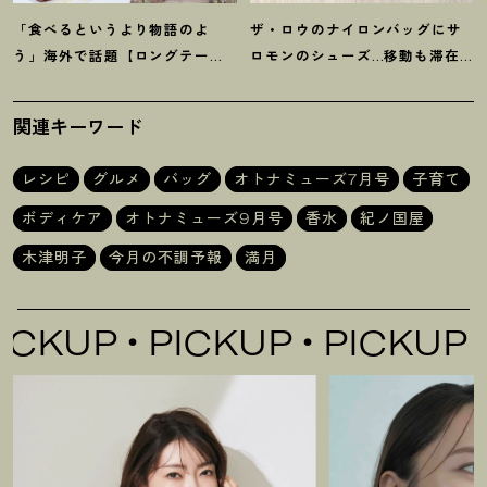
「食べるというより物語のよ
ザ・ロウのナイロンバッグにサ
う」海外で話題【ロングテーブ
ロモンのシューズ…移動も滞在
ル食事会】って知ってる
？
行っ
中も快適に【旅の必携アイテ
てみた
ム】4選
関連キーワード
レシピ
グルメ
バッグ
オトナミューズ7月号
子育て
ボディケア
オトナミューズ9月号
香水
紀ノ国屋
木津明子
今月の不調予報
満月
PICKUP
PICKUP
PICKUP