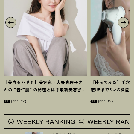
【美白もハリも】美容家・大野真理子さ
【使ってみた】毛穴
んの “杏仁肌” の秘密とは
？
最新美容習慣
感UPまで5つの機能
を徹底解説
！
の全方位ケア光美顔
PR
BEAUTY
PR
BEAUTY
 RANKING
WEEKLY RANKING
WEEK