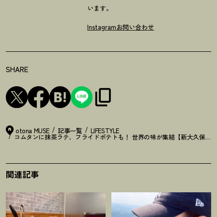
います。
Instagram
お問い合わせ
SHARE
otona MUSE
記事一覧
LIFESTYLE
コムタンに抹茶ラテ、フライドポテトも
！
世界の味が集結【新大久保】20
関連記事