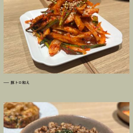
豚トロ和え