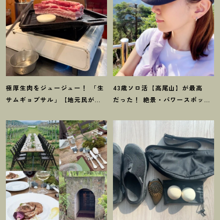
極厚生肉をジュージュー
！
「生
43歳ソロ活【高尾山】が最高
サムギョプサル」【地元民が推
だった
！
絶景・パワースポッ
す仙台周辺グルメ】韓国料理名
ト・山グルメ…初心者向け観光
店レポ
レポート