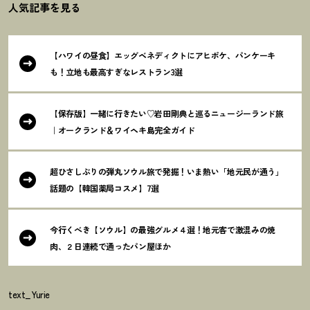
人気記事を見る
【ハワイの昼食】エッグベネディクトにアヒポケ、パンケーキ
も
！
立地も最高すぎなレストラン3選
【保存版】一緒に行きたい♡岩田剛典と巡るニュージーランド旅
｜オークランド＆ワイヘキ島完全ガイド
超ひさしぶりの弾丸ソウル旅で発掘
！
いま熱い「地元民が通う」
話題の【韓国薬局コスメ】7選
今行くべき【ソウル】の最強グルメ４選
！
地元客で激混みの焼
肉、２日連続で通ったパン屋ほか
text_Yurie