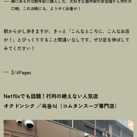
隣にあるのは数年前に購入した、大好きな器作家の余宮隆さん作の片
口椀。このお椀にも、ようやく出番が
！
駅から少し歩きますが、きっと「こんなところに、こんなお店
が
！
」とびっくりすること間違いなしです。ぜひ足を伸ばして
みてください
！
3
/4Pages
Netflixでも話題
！
行列の絶えない人気店
オクドンシク ／옥동식（コムタンスープ専門店）