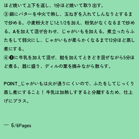
ほど焼いて上下を返し、1分ほど焼いて取り出す。
③
鍋にバターを中火で熱し、玉ねぎを入れてしんなりとするま
で炒める。小麦粉大さじ1と1/2を加え、粉気がなくなるまで炒め
る。
A
を加えて混ぜ合わせ、じゃがいもを加える。煮立ったらふ
たをして弱火にし、じゃがいもが柔らかくなるまで12分ほど蒸し
煮にする。
④ ❸
に牛乳を加えて混ぜ、鮭を加えてときどき混ぜながら5分ほ
ど煮る。器に盛り、ディルの葉を摘みながら散らす。
POINT_
じゃがいもは火が通りにくいので、ふたをしてじっくり
蒸し煮にすること
！
牛乳は加熱しすぎると分離するため、仕上
げにプラス。
6
/6Pages