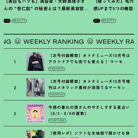
【美白もハリも】美容家・大野真理子さ
【使ってみた】毛穴
んの “杏仁肌” の秘密とは
？
最新美容習慣
感UPまで5つの機能
を徹底解説
！
の全方位ケア光美顔
PR
BEAUTY
PR
BEAUTY
EKLY RANKING
WEEKLY RANKING
【次号付録解禁】オトナミューズ10月号は
1
アウトドアでも街でも使える
！
マーモッ
トの黒ショルダー
FASHION
【次号付録解禁】オトナミューズ10月号増
2
刊はメタリック素材が洒落てるマーモット
の保冷バッグ
FASHION
今週の暮れの酉さんのやさしすぎる星占い
3
【8/3‐8/9の運勢】
FORTUNE
【使用レポ】ソフトな生地感で肩かけも快