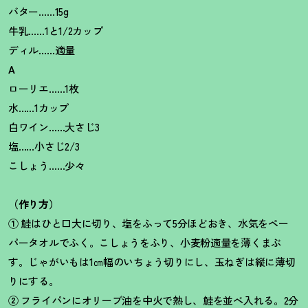
バター……15g
牛乳……1と1/2カップ
ディル……適量
A
ローリエ……1枚
水……1カップ
白ワイン……大さじ3
塩……小さじ2/3
こしょう……少々
（作り方）
①
鮭はひと口大に切り、塩をふって5分ほどおき、水気をペー
パータオルでふく。こしょうをふり、小麦粉適量を薄くまぶ
す。じゃがいもは1㎝幅のいちょう切りにし、玉ねぎは縦に薄切
りにする。
②
フライパンにオリーブ油を中火で熱し、鮭を並べ入れる。2分