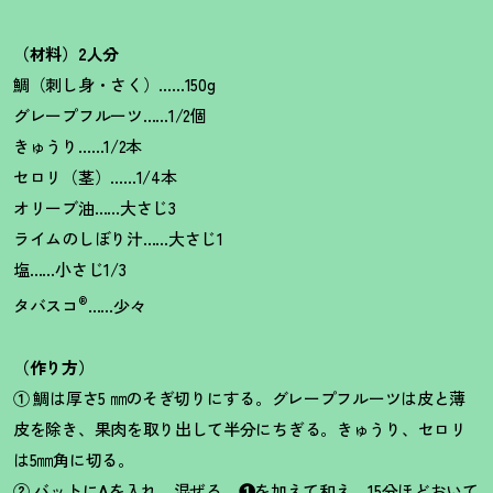
（材料）2人分
鯛（刺し身・さく）……150g
グレープフルーツ……1/2個
きゅうり……1/2本
セロリ（茎）……1/4本
オリーブ油……大さじ3
ライムのしぼり汁……大さじ1
塩……小さじ1/3
®
タバスコ
……少々
（作り方）
①
鯛は厚さ5 ㎜のそぎ切りにする。グレープフルーツは皮と薄
皮を除き、果肉を取り出して半分にちぎる。きゅうり、セロリ
は5㎜角に切る。
②
バットに
A
を入れ、混ぜる。
❶
を加えて和え、15分ほどおいて