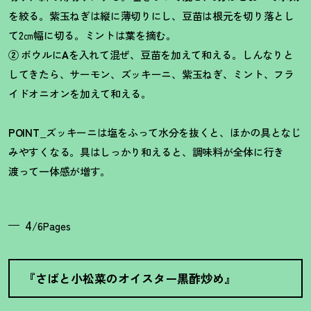
を絞る。紫玉ねぎは縦に薄切りにし、豆苗は根元を切り落とし
て2㎝幅に切る。ミントは葉を摘む。
②
ボウルに
A
を入れて混ぜ、豆苗を加えて和える。しんなりと
してきたら、サーモン、ズッキーニ、紫玉ねぎ、ミント、フラ
イドオニオンを加えて和える。
POINT_
ズッキーニは塩をふって水分を抜くと、ほかの具となじ
みやすくなる。具はしっかり和えると、調味料が全体に行き
渡って一体感が増す。
4
/6Pages
『さばと小松菜のオイスター黒酢炒め』