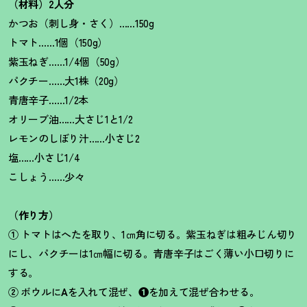
（材料）2人分
かつお（刺し身・さく）……150g
トマト……1個（150g）
紫玉ねぎ……1/4個（50g）
パクチー……大1株（20g）
青唐辛子……1/2本
オリーブ油……大さじ1と1/2
レモンのしぼり汁……小さじ2
塩……小さじ1/4
こしょう……少々
（作り方）
①
トマトはへたを取り、1㎝角に切る。紫玉ねぎは粗みじん切り
にし、パクチーは1㎝幅に切る。青唐辛子はごく薄い小口切りに
する。
②
ボウルに
A
を入れて混ぜ、
❶
を加えて混ぜ合わせる。