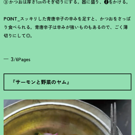
③
かつおは厚さ1㎝のそぎ切りにする。器に盛り、
❷
をかける。
POINT
_スッキリした青唐辛子の辛みを足すと、かつおをさっぱ
り食べられる。青唐辛子は辛みが強いものもあるので、ごく薄
切りにして◎。
3
/6Pages
『サーモンと野菜のヤム』