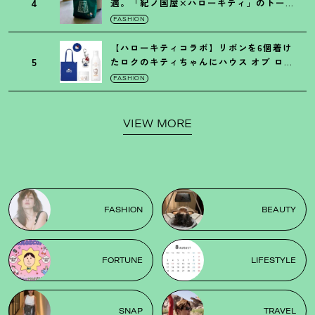
4
適。「紀ノ国屋×ハローキティ」のトート
がガシガシ使えて最高です
！
FASHION
【ハローキティコラボ】リボンを6個着け
5
たロクのキティちゃんにハウス オブ ロー
ゼの限定パケも
！
FASHION
VIEW MORE
FASHION
BEAUTY
FORTUNE
LIFESTYLE
SNAP
TRAVEL