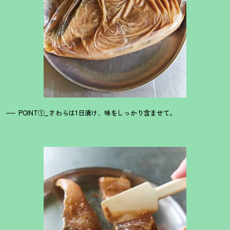
POINT①_さわらは1日漬け、味をしっかり含ませて。