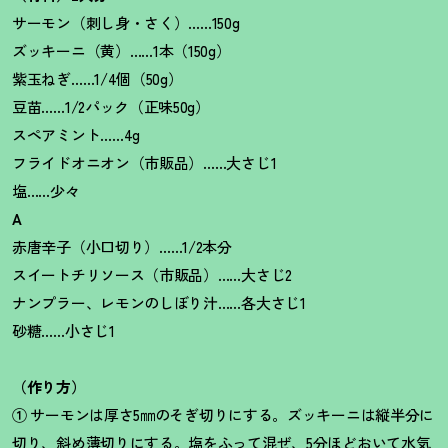
サーモン（刺し身・さく）……150g
ズッキーニ（黄）……1本（150g）
紫玉ねぎ……1/4個（50g）
豆苗……1/2パック（正味50g）
スペアミント……4g
フライドオニオン（市販品）……大さじ1
塩……少々
A
赤唐辛子（小口切り）……1/2本分
スイートチリソース（市販品）……大さじ2
ナンプラー、レモンのしぼり汁……各大さじ1
砂糖……小さじ1
（作り方）
①
サーモンは厚さ5㎜のそぎ切りにする。ズッキーニは縦半分に
切り、斜め薄切りにする。塩をふって混ぜ、5分ほどおいて水気