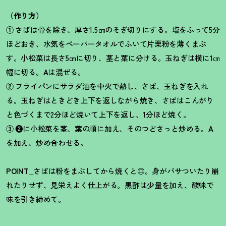
（作り方）
①
さばは骨を除き、厚さ1.5㎝のそぎ切りにする。塩をふって5分
ほどおき、水気をペーパータオルでふいて片栗粉を薄くまぶ
す。小松菜は長さ5㎝に切り、茎と葉に分ける。玉ねぎは横に1㎝
幅に切る。
A
は混ぜる。
②
フライパンにサラダ油を中火で熱し、さば、玉ねぎを入れ
る。玉ねぎはときどき上下を返しながら焼き、さばはこんがり
と色づくまで2分ほど焼いて上下を返し、1分ほど焼く。
③ ❷
に小松菜を茎、葉の順に加え、そのつどさっと炒める。
A
を加え、炒め合わせる。
POINT_
さばは粉をまぶしてから焼くと◎。身がパサついたり崩
れたりせず、見栄えよく仕上がる。黒酢は少量を加え、酸味で
味を引き締めて。