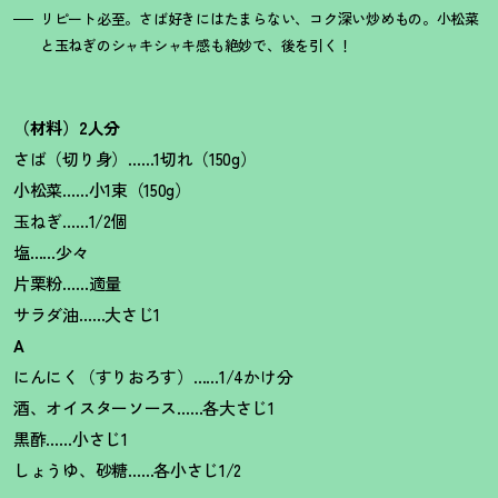
リピート必至。さば好きにはたまらない、コク深い炒めもの。小松菜
と玉ねぎのシャキシャキ感も絶妙で、後を引く
！
（材料）2人分
さば（切り身）……1切れ（150g）
小松菜……小1束（150g）
玉ねぎ……1/2個
塩……少々
片栗粉……適量
サラダ油……大さじ1
A
にんにく（すりおろす）……1/4かけ分
酒、オイスターソース……各大さじ1
黒酢……小さじ1
しょうゆ、砂糖……各小さじ1/2