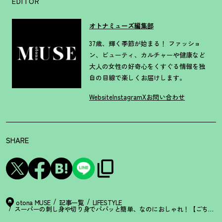
EDITOR
オトナミューズ編集部
37歳、輝く季節が始まる！ ファッショ
ン、ビューティ、カルチャーや健康など
大人の女性の好奇心をくすぐる情報を独
自の目線で楽しくお届けします。
Website
Instagram
X
お問い合わせ
SHARE
otona MUSE
記事一覧
LIFESTYLE
スーパーの刺し身や切り身でパパッと簡単、なのにおしゃれ
！
【ごちそう