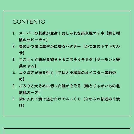
CONTENTS
スーパーの刺身が変身
！
おしゃれな南米風マリネ【鯛と柑
橘のセビーチェ】
春のかつおに華やかに香るパクチー【かつおのトマトサル
サ】
エスニック味が食欲そそるごちそうサラダ【サーモンと野
菜のヤム】
コク深さが後を引く【さばと小松菜のオイスター黒酢炒
め】
ごろりと大きめに切った鮭がそそる【鮭とじゃがいもの北
欧風スープ】
袋に入れて漬け込むだけでふっくら【さわらの甘酒みそ漬
け】