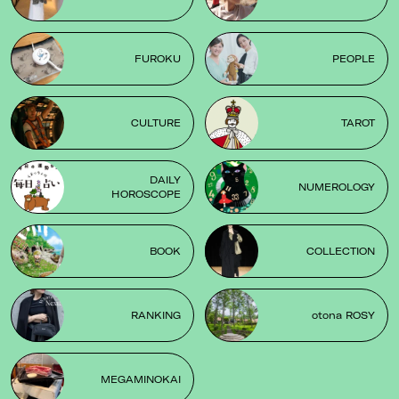
FUROKU
PEOPLE
CULTURE
TAROT
DAILY
NUMEROLOGY
HOROSCOPE
BOOK
COLLECTION
RANKING
otona ROSY
MEGAMINOKAI