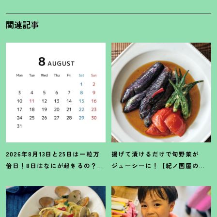
関連記事
2026年8月13日と25日は一粒万
揚げて漬けるだけで旬野菜が
倍日
！
8日はなにが起きるの
？
吉
ジューシーに
！
【紀ノ国屋のつ
日カレンダーをチェックしよう
ゆで作る夏野菜の揚げ浸し】レ
シピ