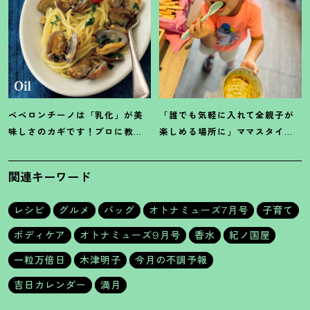
ペペロンチーノは「乳化」が美
「誰でも気軽に入れて全親子が
味しさのカギです
！
プロに教わ
楽しめる場所に」ママスタイリ
る【オイル系パスタ】レシピ
スト木津明子運営【子ども食
堂】
関連キーワード
レシピ
グルメ
バッグ
オトナミューズ7月号
子育て
ボディケア
オトナミューズ9月号
香水
紀ノ国屋
一粒万倍日
木津明子
今月の不調予報
吉日カレンダー
満月