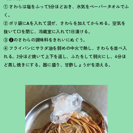
①
さわらは塩をふって5分ほどおき、水気をペーパータオルでふ
く。
②
ポリ袋に
A
を入れて混ぜ、さわらを加えてからめる。空気を
抜いて口を閉じ、冷蔵室に入れて1日漬ける。
③
❷
のさわらの調味料をきれいにぬぐう。
④
フライパンにサラダ油を弱めの中火で熱し、さわらを並べ入
れる。2分ほど焼いて上下を返し、ふたをして弱火にし、4分ほ
ど蒸し焼きにする。器に盛り、甘酢しょうがを添える。