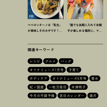
ペペロンチーノは「乳化」
「誰でも気軽に入れて全親
が美味しさのカギです
！
プ
子が楽しめる場所に」ママ
ロに教わる【オイル系パス
スタイリスト木津明子運営
タ】レシピ
【子ども食堂】
関連キーワード
レシピ
グルメ
バッグ
オトナミューズ7月号
子育て
ボディケア
オトナミューズ9月号
香水
紀ノ国屋
一粒万倍日
木津明子
今月の不調予報
吉日カレンダー
満月