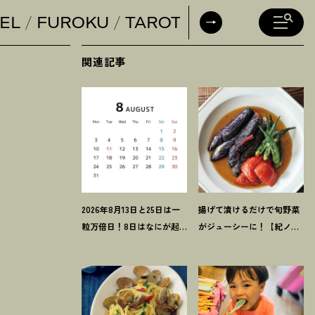
EL
FUROKU
TAROT
DAILY HORO
関連記事
2026年8月13日と25日は一
揚げて漬けるだけで旬野菜
粒万倍日
！
8日はなにが起
がジューシーに
！
【紀ノ国
きるの
？
吉日カレンダーを
屋のつゆで作る夏野菜の揚
チェックしよう
げ浸し】レシピ