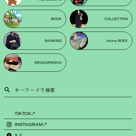
BOOK
COLLECTION
RANKING
otona ROSY
MEGAMINOKAI
TIKTOK
INSTAGRAM
X