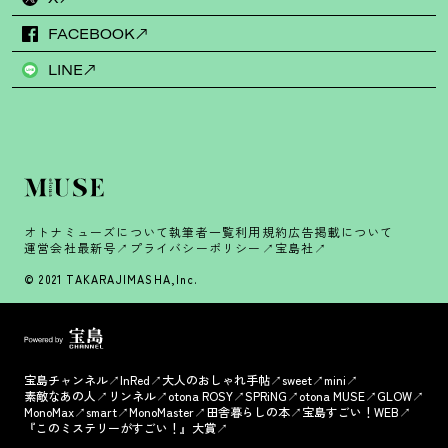
FACEBOOK
LINE
オトナミューズについて
執筆者一覧
利用規約
広告掲載について
運営会社
最新号
プライバシーポリシー
宝島社
© 2021 TAKARAJIMASHA,Inc.
宝島チャンネル
InRed
大人のおしゃれ手帖
sweet
mini
素敵なあの人
リンネル
otona ROSY
SPRiNG
otona MUSE
GLOW
MonoMax
smart
MonoMaster
田舎暮らしの本
宝島すごい！WEB
『このミステリーがすごい！』大賞