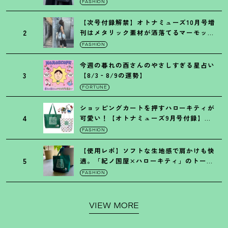
FASHION
【次号付録解禁】オトナミューズ10月号増
2
刊はメタリック素材が洒落てるマーモット
の保冷バッグ
FASHION
今週の暮れの酉さんのやさしすぎる星占い
3
【8/3‐8/9の運勢】
FORTUNE
ショッピングカートを押すハローキティが
4
可愛い
！
【オトナミューズ9月号付録】紀
ノ国屋バッグ
FASHION
【使用レポ】ソフトな生地感で肩かけも快
5
適。「紀ノ国屋×ハローキティ」のトート
がガシガシ使えて最高です
！
FASHION
VIEW MORE