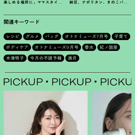
楽しめる場所に」ママスタイリ
納豆、ナポリタン、きのこバ
スト木津明子運営【子ども食
ターしょうゆ【和風パスタ】失
堂】
敗なしレシピ4品
関連キーワード
レシピ
グルメ
バッグ
オトナミューズ7月号
子育て
ボディケア
オトナミューズ9月号
香水
紀ノ国屋
木津明子
今月の不調予報
満月
CKUP
PICKUP
PICKUP