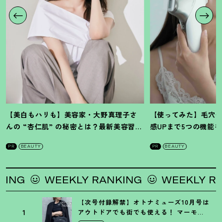
【美白もハリも】美容家・大野真理子さ
【使ってみた】毛穴
んの “杏仁肌” の秘密とは
？
最新美容習慣
感UPまで5つの機能
を徹底解説
！
の全方位ケア光美顔
PR
BEAUTY
PR
BEAUTY
WEEKLY RANKING
WEEKLY RANKIN
【次号付録解禁】オトナミューズ10月号は
1
アウトドアでも街でも使える
！
マーモッ
トの黒ショルダー