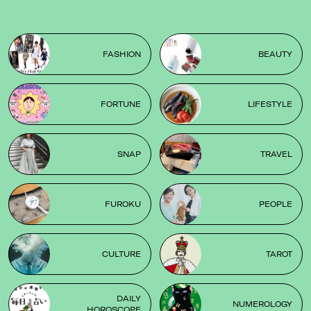
FASHION
BEAUTY
FORTUNE
LIFESTYLE
SNAP
TRAVEL
FUROKU
PEOPLE
CULTURE
TAROT
DAILY
NUMEROLOGY
HOROSCOPE