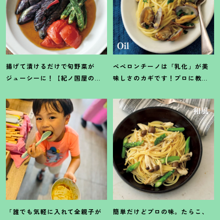
揚げて漬けるだけで旬野菜が
ペペロンチーノは「乳化」が美
ジューシーに
！
【紀ノ国屋のつ
味しさのカギです
！
プロに教わ
ゆで作る夏野菜の揚げ浸し】レ
る【オイル系パスタ】レシピ
シピ
「誰でも気軽に入れて全親子が
簡単だけどプロの味。たらこ、