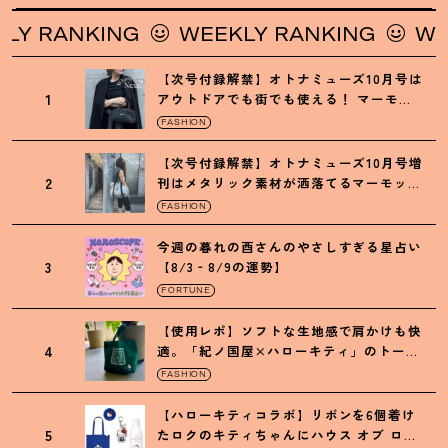
 RANKING
WEEKLY RANKING
WEEK
【次号付録解禁】オトナミューズ10月号は
1
アウトドアでも街でも使える
！
マーモッ
トの黒ショルダー
FASHION
【次号付録解禁】オトナミューズ10月号増
2
刊はメタリック素材が洒落てるマーモット
の保冷バッグ
FASHION
今週の暮れの酉さんのやさしすぎる星占い
3
【8/3‐8/9の運勢】
FORTUNE
【使用レポ】ソフトな生地感で肩かけも快
4
適。「紀ノ国屋×ハローキティ」のトート
がガシガシ使えて最高です
！
FASHION
【ハローキティコラボ】リボンを6個着け
5
たロクのキティちゃんにハウス オブ ロー