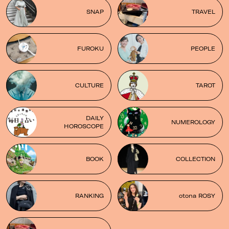
SNAP
TRAVEL
FUROKU
PEOPLE
CULTURE
TAROT
DAILY
NUMEROLOGY
HOROSCOPE
BOOK
COLLECTION
RANKING
otona ROSY