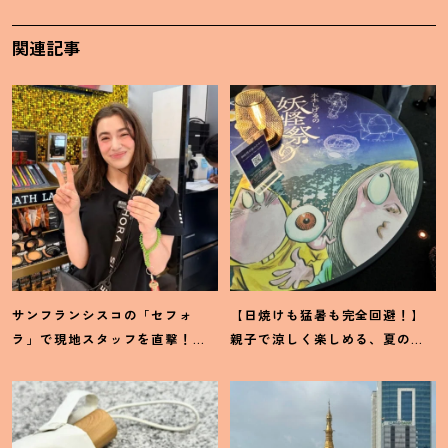
関連記事
サンフランシスコの「セフォ
【日焼けも猛暑も完全回避
！
】
ラ」で現地スタッフを直撃
！
親子で涼しく楽しめる、夏の
「ホントに売れているもの」教
「水木しげる×妖怪プラネタリ
えてください♡
ウム」が最高