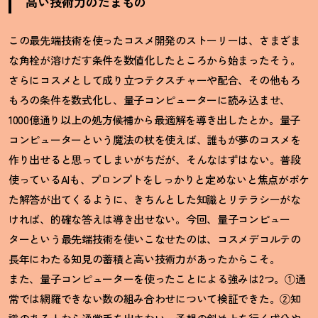
高い技術力のたまもの
この最先端技術を使ったコスメ開発のストーリーは、さまざま
な角栓が溶けだす条件を数値化したところから始まったそう。
さらにコスメとして成り立つテクスチャーや配合、その他もろ
もろの条件を数式化し、量子コンピューターに読み込ませ、
1000億通り以上の処方候補から最適解を導き出したとか。量子
コンピューターという魔法の杖を使えば、誰もが夢のコスメを
作り出せると思ってしまいがちだが、そんなはずはない。普段
使っているAIも、プロンプトをしっかりと定めないと焦点がボケ
た解答が出てくるように、きちんとした知識とリテラシーがな
ければ、的確な答えは導き出せない。今回、量子コンピュー
ターという最先端技術を使いこなせたのは、コスメデコルテの
長年にわたる知見の蓄積と高い技術力があったからこそ。
また、量子コンピューターを使ったことによる強みは2つ。①通
常では網羅できない数の組み合わせについて検証できた。②知