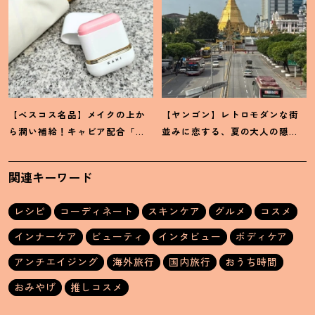
【ベスコス名品】メイクの上か
【ヤンゴン】レトロモダンな街
ら潤い補給
！
キャビア配合「カ
並みに恋する、夏の大人の隠れ
ヒ」サンスティックの贅沢な実
家旅
力
関連キーワード
レシピ
コーディネート
スキンケア
グルメ
コスメ
インナーケア
ビューティ
インタビュー
ボディケア
アンチエイジング
海外旅行
国内旅行
おうち時間
おみやげ
推しコスメ