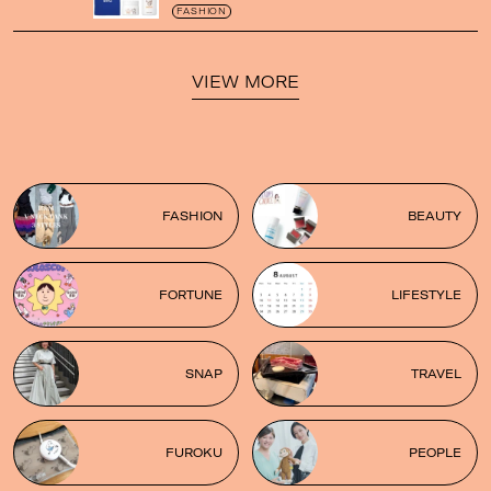
ゼの限定パケも
！
FASHION
VIEW MORE
FASHION
BEAUTY
FORTUNE
LIFESTYLE
SNAP
TRAVEL
FUROKU
PEOPLE