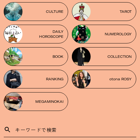
CULTURE
TAROT
DAILY
NUMEROLOGY
HOROSCOPE
BOOK
COLLECTION
RANKING
otona ROSY
MEGAMINOKAI