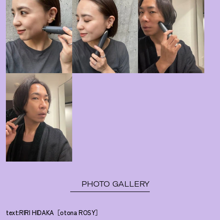
PHOTO GALLERY
text:RIRI HIDAKA［otona ROSY］