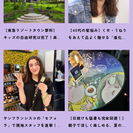
【東急リゾートタウン蓼科】
【40代の髪悩み】くせ・うねり
キッズの自由研究は完了
！
楽し
をあえて品よく魅せる「進化系
みながら学ぶ体験型サステナブ
ウェーブヘア」が今注目
！
ルをレポート
サンフランシスコの「セフォ
【日焼けも猛暑も完全回避
！
】
ラ」で現地スタッフを直撃
！
親子で涼しく楽しめる、夏の
「ホントに売れているもの」教
「水木しげる×妖怪プラネタリ