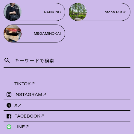
RANKING
otona ROSY
MEGAMINOKAI
TIKTOK
INSTAGRAM
X
FACEBOOK
LINE