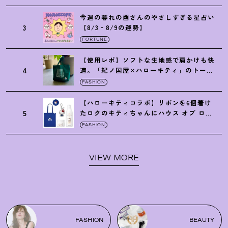
今週の暮れの酉さんのやさしすぎる星占い
3
【8/3‐8/9の運勢】
FORTUNE
【使用レポ】ソフトな生地感で肩かけも快
4
適。「紀ノ国屋×ハローキティ」のトート
がガシガシ使えて最高です
！
FASHION
【ハローキティコラボ】リボンを6個着け
5
たロクのキティちゃんにハウス オブ ロー
ゼの限定パケも
！
FASHION
VIEW MORE
FASHION
BEAUTY