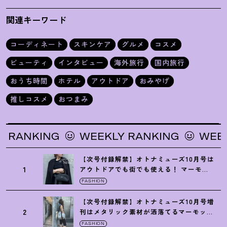
えてください♡
ウム」が最高
関連キーワード
コーディネート
スキンケア
グルメ
コスメ
ビューティ
インタビュー
海外旅行
国内旅行
おうち時間
ホテル
アウトドア
おみやげ
推しコスメ
おつまみ
ING
WEEKLY RANKING
WEEKLY RA
【次号付録解禁】オトナミューズ10月号は
1
アウトドアでも街でも使える
！
マーモッ
トの黒ショルダー
FASHION
【次号付録解禁】オトナミューズ10月号増
2
刊はメタリック素材が洒落てるマーモット
の保冷バッグ
FASHION