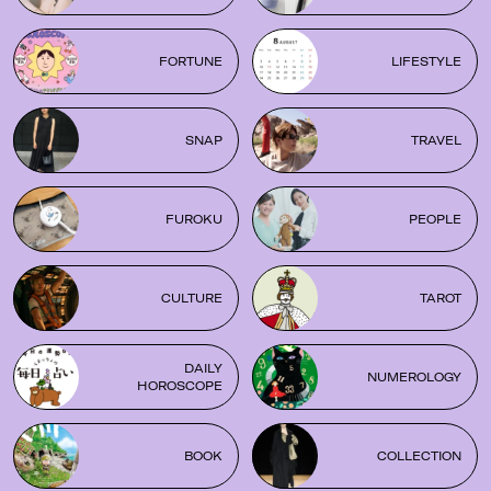
FORTUNE
LIFESTYLE
SNAP
TRAVEL
FUROKU
PEOPLE
CULTURE
TAROT
DAILY
NUMEROLOGY
HOROSCOPE
BOOK
COLLECTION