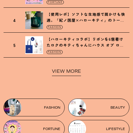
FORTUNE
【使用レポ】ソフトな生地感で肩かけも快
4
適。「紀ノ国屋×ハローキティ」のトート
がガシガシ使えて最高です
！
FASHION
【ハローキティコラボ】リボンを6個着け
5
たロクのキティちゃんにハウス オブ ロー
ゼの限定パケも
！
FASHION
VIEW MORE
FASHION
BEAUTY
FORTUNE
LIFESTYLE