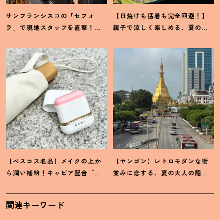
サンフランシスコの「セフォ
【日焼けも猛暑も完全回避
！
】
ラ」で現地スタッフを直撃
！
親子で涼しく楽しめる、夏の
「ホントに売れているもの」教
「水木しげる×妖怪プラネタリ
えてください♡
ウム」が最高
【ベスコス名品】メイクの上か
【ヤンゴン】レトロモダンな街
ら潤い補給
！
キャビア配合「カ
並みに恋する、夏の大人の隠れ
ヒ」サンスティックの贅沢な実
家旅
力
関連キーワード