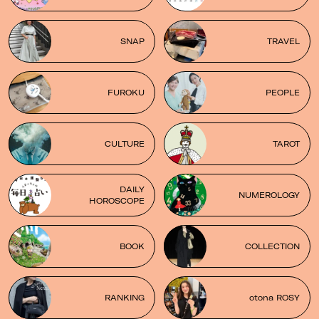
SNAP
TRAVEL
FUROKU
PEOPLE
CULTURE
TAROT
DAILY
NUMEROLOGY
HOROSCOPE
BOOK
COLLECTION
RANKING
otona ROSY