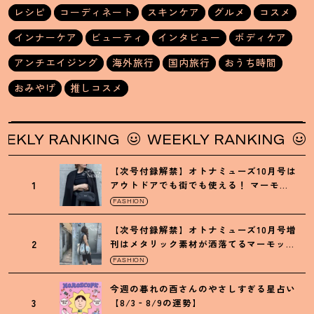
レシピ
コーディネート
スキンケア
グルメ
コスメ
インナーケア
ビューティ
インタビュー
ボディケア
アンチエイジング
海外旅行
国内旅行
おうち時間
おみやげ
推しコスメ
Y RANKING
WEEKLY RANKING
WEE
【次号付録解禁】オトナミューズ10月号は
1
アウトドアでも街でも使える
！
マーモッ
トの黒ショルダー
FASHION
【次号付録解禁】オトナミューズ10月号増
2
刊はメタリック素材が洒落てるマーモット
の保冷バッグ
FASHION
今週の暮れの酉さんのやさしすぎる星占い
3
【8/3‐8/9の運勢】