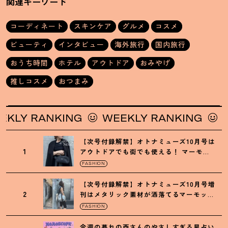
関連キーワード
コーディネート
スキンケア
グルメ
コスメ
ビューティ
インタビュー
海外旅行
国内旅行
おうち時間
ホテル
アウトドア
おみやげ
推しコスメ
おつまみ
 RANKING
WEEKLY RANKING
WEEK
【次号付録解禁】オトナミューズ10月号は
1
アウトドアでも街でも使える
！
マーモッ
トの黒ショルダー
FASHION
【次号付録解禁】オトナミューズ10月号増
2
刊はメタリック素材が洒落てるマーモット
の保冷バッグ
FASHION
今週の暮れの酉さんのやさしすぎる星占い