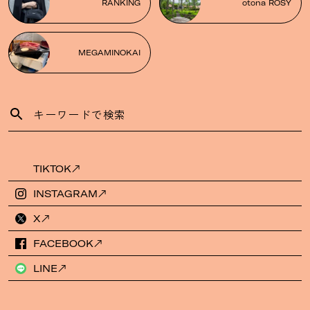
RANKING
otona ROSY
MEGAMINOKAI
TIKTOK
INSTAGRAM
X
FACEBOOK
LINE