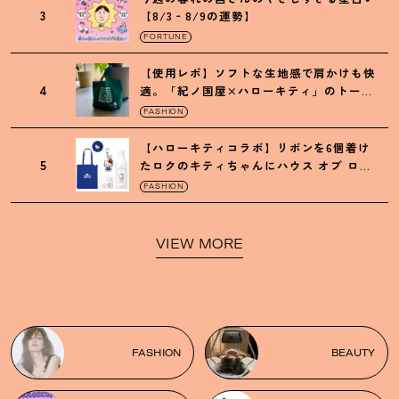
3
【8/3‐8/9の運勢】
FORTUNE
【使用レポ】ソフトな生地感で肩かけも快
4
適。「紀ノ国屋×ハローキティ」のトート
がガシガシ使えて最高です
！
FASHION
【ハローキティコラボ】リボンを6個着け
5
たロクのキティちゃんにハウス オブ ロー
ゼの限定パケも
！
FASHION
VIEW MORE
FASHION
BEAUTY