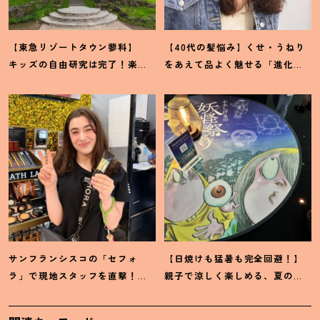
【東急リゾートタウン蓼科】
【40代の髪悩み】くせ・うねり
キッズの自由研究は完了
！
楽し
をあえて品よく魅せる「進化系
みながら学ぶ体験型サステナブ
ウェーブヘア」が今注目
！
ルをレポート
サンフランシスコの「セフォ
【日焼けも猛暑も完全回避
！
】
ラ」で現地スタッフを直撃
！
親子で涼しく楽しめる、夏の
「ホントに売れているもの」教
「水木しげる×妖怪プラネタリ
えてください♡
ウム」が最高