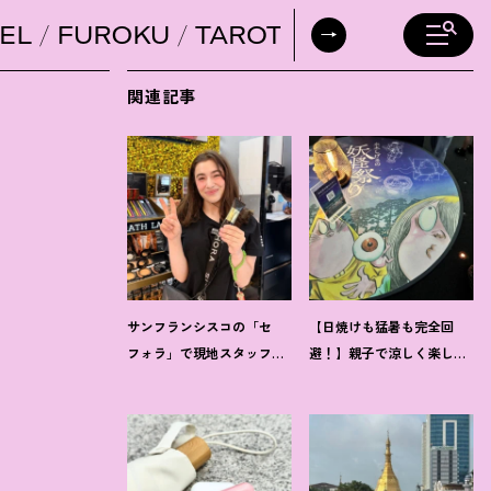
EL
FUROKU
TAROT
DAILY HORO
関連記事
サンフランシスコの「セ
【日焼けも猛暑も完全回
フォラ」で現地スタッフを
避
！
】親子で涼しく楽しめ
直撃
！
「ホントに売れてい
る、夏の「水木しげる×妖
るもの」教えてください♡
怪プラネタリウム」が最高