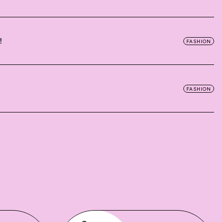
！
FASHION
FASHION