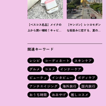
【ベスコス名品】メイクの
【ヤンゴン】レトロモダン
上から潤い補給
！
キャビア
な街並みに恋する、夏の大
配合「カヒ」サンスティッ
人の隠れ家旅
クの贅沢な実力
関連キーワード
レシピ
コーディネート
スキンケア
グルメ
コスメ
インナーケア
ビューティ
インタビュー
ボディケア
アンチエイジング
海外旅行
国内旅行
おうち時間
おみやげ
推しコスメ