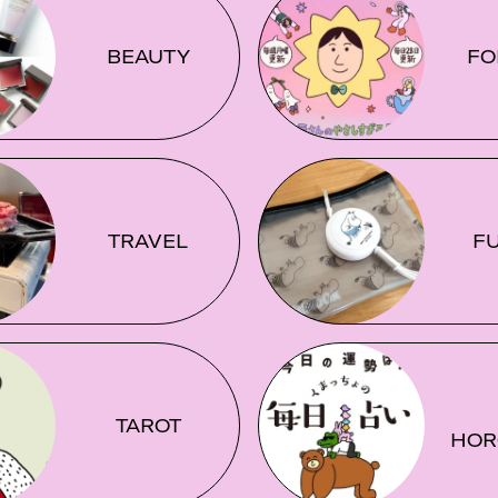
BEAUTY
FO
TRAVEL
F
TAROT
HOR