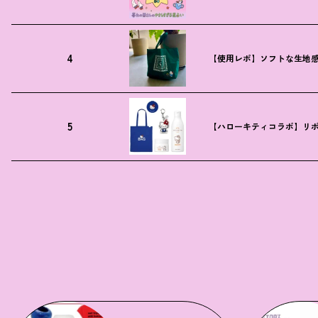
4
【使用レポ】ソフトな生地
5
【ハローキティコラボ】リボ