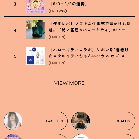
3
【8/3‐8/9の運勢】
FORTUNE
【使用レポ】ソフトな生地感で肩かけも快
4
適。「紀ノ国屋×ハローキティ」のトート
がガシガシ使えて最高です
！
FASHION
【ハローキティコラボ】リボンを6個着け
5
たロクのキティちゃんにハウス オブ ロー
ゼの限定パケも
！
FASHION
VIEW MORE
FASHION
BEAUTY