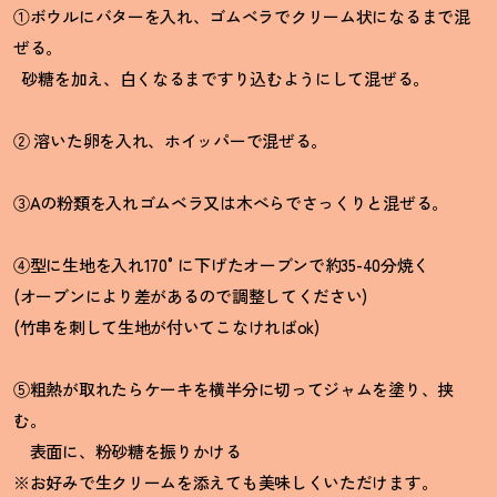
①ボウルにバターを入れ、ゴムベラでクリーム状になるまで混
ぜる。
砂糖を加え、白くなるまですり込むようにして混ぜる。
②
溶いた卵を入れ、ホイッパーで混ぜる。
③
A
の粉類を入れゴムベラ又は木べらでさっくりと混ぜる。
④
型に生地を入れ
170°
に下げたオーブンで約
35-40
分焼く
(
オーブンにより差があるので調整してください
)
(
竹串を刺して生地が付いてこなければ
ok)
⑤
粗熱が取れたらケーキを横半分に切ってジャムを塗り、挟
む。
表面に、粉砂糖を振りかける
※
お好みで生クリームを添えても美味しくいただけます。