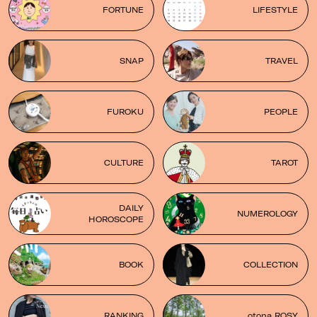
FORTUNE
LIFESTYLE
SNAP
TRAVEL
FUROKU
PEOPLE
CULTURE
TAROT
DAILY
NUMEROLOGY
HOROSCOPE
BOOK
COLLECTION
RANKING
otona ROSY