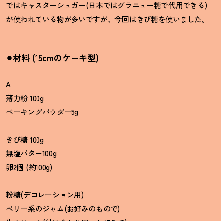
ではキャスターシュガー
(
日本ではグラニュー糖で代用できる
)
が使われている物が多いですが、今回はきび糖を使いました。
⚫︎材料 (15cmのケーキ型)
A
薄力粉
100g
ベーキングパウダー
5g
きび糖
100g
無塩バター
100g
卵
2
個
(
約
100g)
粉糖
(
デコレーション用
)
ベリー系のジャム
(
お好みのもので
)