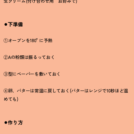
生クリーム
(
付け合わせ用 お好みで
)
⚫︎下準備
①オーブンを
180°
に予熱
②A
の粉類は振るっておく
③型にペーパーを敷いておく
④卵、バターは常温に戻しておく
(
バターはレンジで
10
秒ほど温
めても
)
⚫︎作り方