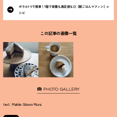
ボウル1つで簡単
！
1個で栄養も満足感も◎【朝ごはんマフィン】レ
シピ
この記事の画像一覧
PHOTO GALLERY
text : Makiko Gibson Miura