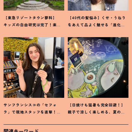
【東急リゾートタウン蓼科】
【40代の髪悩み】くせ・うねり
キッズの自由研究は完了
！
楽し
をあえて品よく魅せる「進化系
みながら学ぶ体験型サステナブ
ウェーブヘア」が今注目
！
ルをレポート
サンフランシスコの「セフォ
【日焼けも猛暑も完全回避
！
】
ラ」で現地スタッフを直撃
！
親子で涼しく楽しめる、夏の
「ホントに売れているもの」教
「水木しげる×妖怪プラネタリ
えてください♡
ウム」が最高
関連キーワード