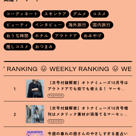
コーディネート
スキンケア
グルメ
コスメ
ビューティ
インタビュー
海外旅行
国内旅行
おうち時間
ホテル
アウトドア
おみやげ
推しコスメ
おつまみ
ANKING
WEEKLY RANKING
WEEKLY
【次号付録解禁】オトナミューズ10月号は
1
アウトドアでも街でも使える
！
マーモッ
トの黒ショルダー
FASHION
【次号付録解禁】オトナミューズ10月号増
2
刊はメタリック素材が洒落てるマーモット
の保冷バッグ
FASHION
今週の暮れの酉さんのやさしすぎる星占い