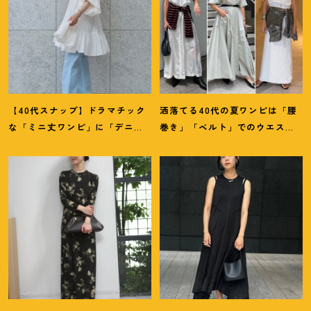
【40代スナップ】ドラマチック
洒落てる40代の夏ワンピは「腰
な「ミニ丈ワンピ」に「デニ
巻き」「ベルト」でのウエスト
ム」で甘さ控えめが気分
！
｜林
マークがイイ
！
【スナップ7選】
夏紀さん