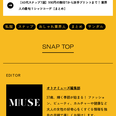
【40代スナップ7選】990円の無印Tから派手プリントまで
！
業界
人の最旬Ｔシャツコーデ【まとめ】
私服
スナップ
おしゃれ業界人
まとめ
サンダル
SNAP TOP
EDITOR
オトナミューズ編集部
37歳、輝く季節が始まる！ ファッショ
ン、ビューティ、カルチャーや健康など
大人の女性の好奇心をくすぐる情報を独
自の目線で楽しくお届けします。