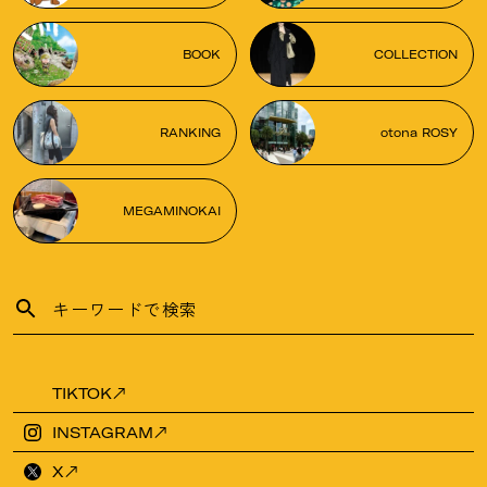
BOOK
COLLECTION
RANKING
otona ROSY
MEGAMINOKAI
TIKTOK
INSTAGRAM
X