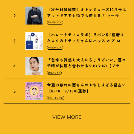
【次号付録解禁】オトナミューズ10月号は
2
アウトドアでも街でも使える
！
マーモッ
トの黒ショルダー
FASHION
【ハローキティコラボ】リボンを6個着け
3
たロクのキティちゃんにハウス オブ ロー
ゼの限定パケも
！
FASHION
「色味も質感も大人にちょうどいい」百々
4
千晴が私服と合わせるSUQQUの【ブラー
リクイド リップ】6選
BEAUTY
今週の暮れの酉さんのやさしすぎる星占い
5
【8/10‐8/16の運勢】
FORTUNE
VIEW MORE