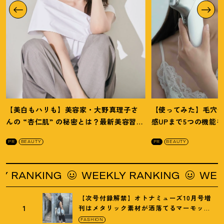
【美白もハリも】美容家・大野真理子さ
【使ってみた】毛穴
んの “杏仁肌” の秘密とは
？
最新美容習慣
感UPまで5つの機能
を徹底解説
！
の全方位ケア光美顔
PR
BEAUTY
PR
BEAUTY
G
WEEKLY RANKING
WEEKLY RANK
【次号付録解禁】オトナミューズ10月号増
1
刊はメタリック素材が洒落てるマーモット
の保冷バッグ
FASHION