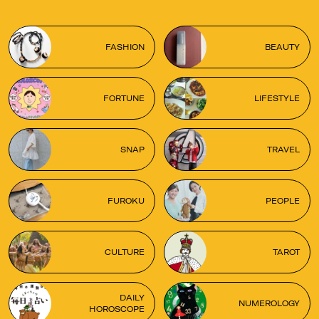
FASHION
BEAUTY
FORTUNE
LIFESTYLE
SNAP
TRAVEL
FUROKU
PEOPLE
CULTURE
TAROT
DAILY
NUMEROLOGY
HOROSCOPE