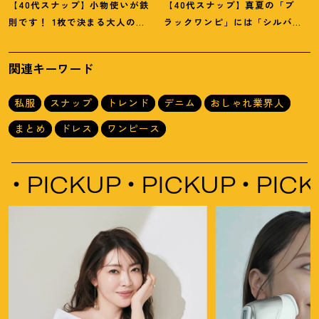
【40代スナップ】小物使いが鉄
【40代スナップ】真夏の「ブ
則です
！
1枚で決まる大人の
ラックワンピ」には「シルバー
「大胆柄ワンピ」｜古橋菜摘さ
小物」が断然映えます
！
｜佐藤
ん
果林さん
関連キーワード
私服
スナップ
トレンド
デニム
おしゃれ業界人
まとめ
ドレス
ワンピース
KUP
PICKUP
PICKUP
P