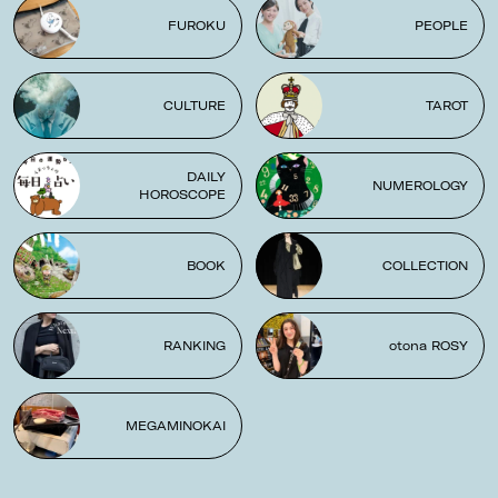
FUROKU
PEOPLE
CULTURE
TAROT
DAILY
NUMEROLOGY
HOROSCOPE
BOOK
COLLECTION
RANKING
otona ROSY
MEGAMINOKAI