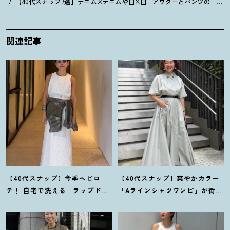
【40代スナップ7選】デニム×デニムや白×白…アウターとパンツの「セ
関連記事
【40代スナップ】今季ヘビロ
【40代スナップ】爽やかカラー
テ
！
自宅で洗える「ラップドレ
「Aラインシャツワンピ」が街で
ス」にシャツを腰巻き｜内田志
も旅先でも活躍
！
｜志波かよこ
乃婦さん
さん