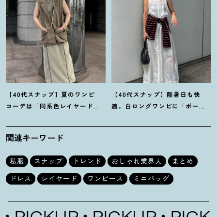
【40代スナップ】夏のワンピ
【40代スナップ】酷暑日も快
コーデは「同系色レイヤード」
適。白ロングワンピに「ボー
でスッキリ決めて
！
｜仲林智佳
ダーT腰巻き」で旬顔に
！
｜萩原
さん
美緒さん
関連キーワード
私服
スナップ
トレンド
おしゃれ業界人
まとめ
ドレス
レイヤード
ワンピース
ミニバッグ
KUP
PICKUP
PICKUP
P