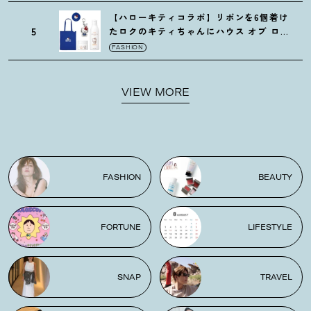
【ハローキティコラボ】リボンを6個着け
5
たロクのキティちゃんにハウス オブ ロー
ゼの限定パケも
！
FASHION
VIEW MORE
FASHION
BEAUTY
FORTUNE
LIFESTYLE
SNAP
TRAVEL