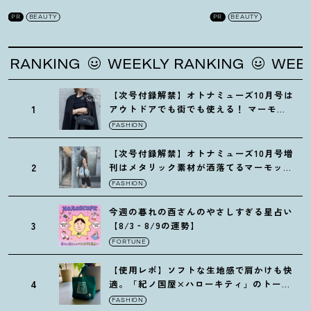
を徹底解説
！
の全方位ケア光美顔
PR
BEAUTY
PR
BEAUTY
G
WEEKLY RANKING
WEEKLY RANK
【次号付録解禁】オトナミューズ10月号は
1
アウトドアでも街でも使える
！
マーモッ
トの黒ショルダー
FASHION
【次号付録解禁】オトナミューズ10月号増
2
刊はメタリック素材が洒落てるマーモット
の保冷バッグ
FASHION
今週の暮れの酉さんのやさしすぎる星占い
3
【8/3‐8/9の運勢】
FORTUNE
【使用レポ】ソフトな生地感で肩かけも快
4
適。「紀ノ国屋×ハローキティ」のトート
がガシガシ使えて最高です
！
FASHION