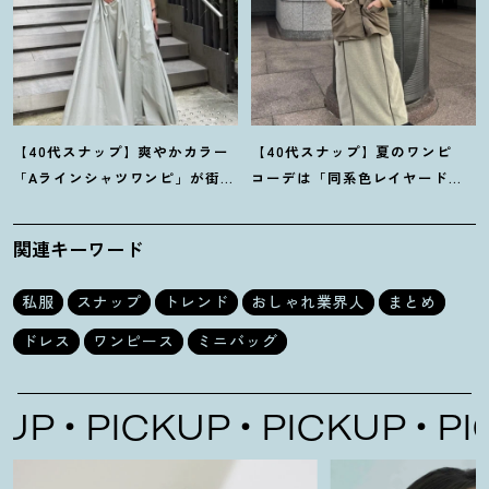
【40代スナップ】爽やかカラー
【40代スナップ】夏のワンピ
「Aラインシャツワンピ」が街で
コーデは「同系色レイヤード」
も旅先でも活躍
！
｜志波かよこ
でスッキリ決めて
！
｜仲林智佳
さん
さん
関連キーワード
私服
スナップ
トレンド
おしゃれ業界人
まとめ
ドレス
ワンピース
ミニバッグ
P
PICKUP
PICKUP
PICK