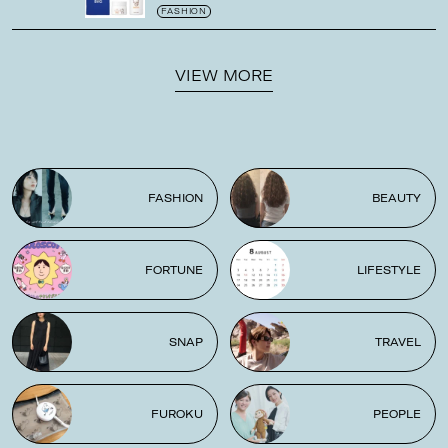
ゼの限定パケも
！
FASHION
VIEW MORE
FASHION
BEAUTY
FORTUNE
LIFESTYLE
SNAP
TRAVEL
FUROKU
PEOPLE