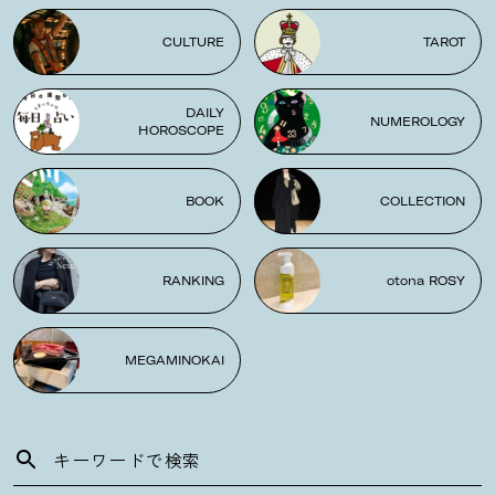
CULTURE
TAROT
DAILY
NUMEROLOGY
HOROSCOPE
BOOK
COLLECTION
RANKING
otona ROSY
MEGAMINOKAI