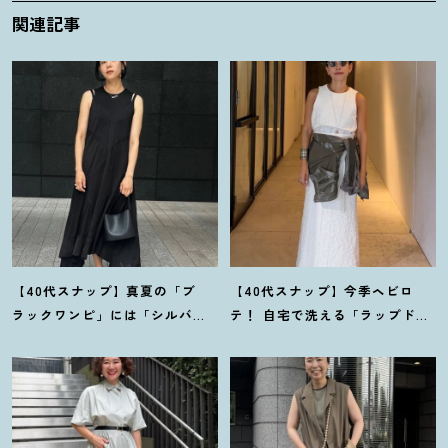
関連記事
【40代スナップ】真夏の「ブ
【40代スナップ】今季ヘビロ
ラックワンピ」には「シルバー
テ
！
自宅で洗える「ラップドレ
小物」が断然映えます
！
｜佐藤
ス」にシャツを腰巻き｜内田志
果林さん
乃婦さん