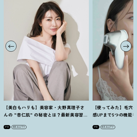
【美白もハリも】美容家・大野真理子さ
【使ってみた】毛穴
んの “杏仁肌” の秘密とは
？
最新美容習慣
感UPまで5つの機能
を徹底解説
！
の全方位ケア光美顔
PR
BEAUTY
PR
BEAUTY