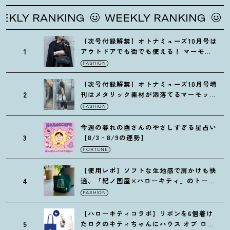
Y RANKING
WEEKLY RANKING
WEEK
【次号付録解禁】オトナミューズ10月号は
1
アウトドアでも街でも使える
！
マーモッ
トの黒ショルダー
FASHION
【次号付録解禁】オトナミューズ10月号増
2
刊はメタリック素材が洒落てるマーモット
の保冷バッグ
FASHION
今週の暮れの酉さんのやさしすぎる星占い
3
【8/3‐8/9の運勢】
FORTUNE
【使用レポ】ソフトな生地感で肩かけも快
4
適。「紀ノ国屋×ハローキティ」のトート
がガシガシ使えて最高です
！
FASHION
【ハローキティコラボ】リボンを6個着け
5
たロクのキティちゃんにハウス オブ ロー