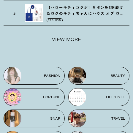
【ハローキティコラボ】リボンを6個着け
5
たロクのキティちゃんにハウス オブ ロー
ゼの限定パケも
！
FASHION
VIEW MORE
FASHION
BEAUTY
FORTUNE
LIFESTYLE
SNAP
TRAVEL