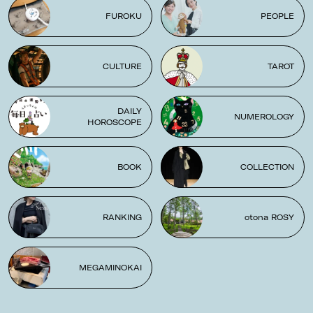
FUROKU
PEOPLE
CULTURE
TAROT
DAILY
NUMEROLOGY
HOROSCOPE
BOOK
COLLECTION
RANKING
otona ROSY
MEGAMINOKAI