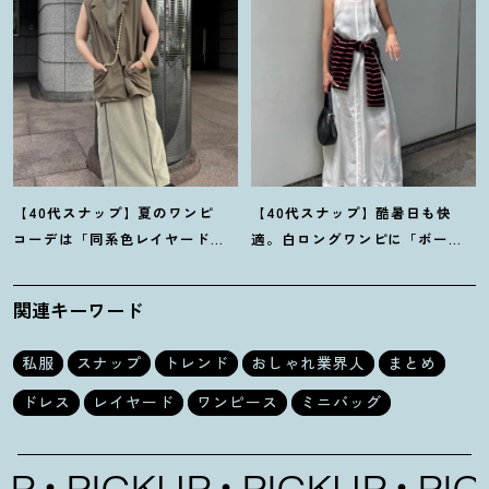
【40代スナップ】夏のワンピ
【40代スナップ】酷暑日も快
コーデは「同系色レイヤード」
適。白ロングワンピに「ボー
でスッキリ決めて
！
｜仲林智佳
ダーT腰巻き」で旬顔に
！
｜萩原
さん
美緒さん
関連キーワード
私服
スナップ
トレンド
おしゃれ業界人
まとめ
ドレス
レイヤード
ワンピース
ミニバッグ
CKUP
PICKUP
PICKUP