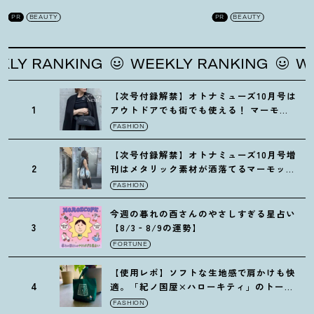
を徹底解説
！
の全方位ケア光美顔
PR
BEAUTY
PR
BEAUTY
ING
WEEKLY RANKING
WEEKLY RA
【次号付録解禁】オトナミューズ10月号は
1
アウトドアでも街でも使える
！
マーモッ
トの黒ショルダー
FASHION
【次号付録解禁】オトナミューズ10月号増
2
刊はメタリック素材が洒落てるマーモット
の保冷バッグ
FASHION
今週の暮れの酉さんのやさしすぎる星占い
3
【8/3‐8/9の運勢】
FORTUNE
【使用レポ】ソフトな生地感で肩かけも快
4
適。「紀ノ国屋×ハローキティ」のトート
がガシガシ使えて最高です
！
FASHION