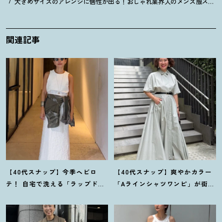
大きめサイズのアレンジに個性が出る
！
おしゃれ業界人のメンズ服スナップ総
関連記事
【40代スナップ】今季ヘビロ
【40代スナップ】爽やかカラー
テ
！
自宅で洗える「ラップドレ
「Aラインシャツワンピ」が街で
ス」にシャツを腰巻き｜内田志
も旅先でも活躍
！
｜志波かよこ
乃婦さん
さん