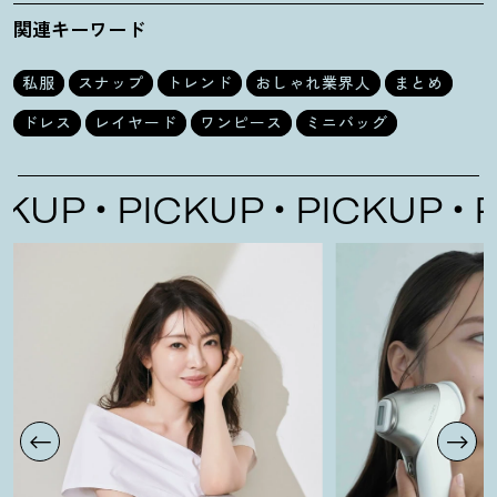
美緒さん
さん
関連キーワード
私服
スナップ
トレンド
おしゃれ業界人
まとめ
ドレス
レイヤード
ワンピース
ミニバッグ
UP
PICKUP
PICKUP
PI