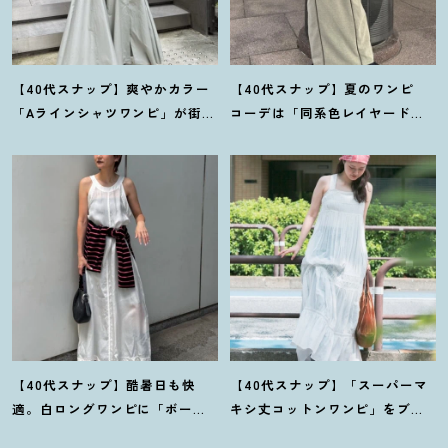
【40代スナップ】爽やかカラー
【40代スナップ】夏のワンピ
「Aラインシャツワンピ」が街で
コーデは「同系色レイヤード」
も旅先でも活躍
！
｜志波かよこ
でスッキリ決めて
！
｜仲林智佳
さん
さん
【40代スナップ】酷暑日も快
【40代スナップ】「スーパーマ
適。白ロングワンピに「ボー
キシ丈コットンワンピ」をブラ
ダーT腰巻き」で旬顔に
！
｜萩原
ウン小物で旬見せ
！
｜大野幸菜