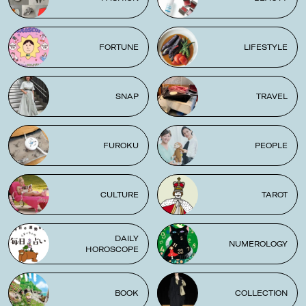
FORTUNE
LIFESTYLE
SNAP
TRAVEL
FUROKU
PEOPLE
CULTURE
TAROT
DAILY
NUMEROLOGY
HOROSCOPE
BOOK
COLLECTION