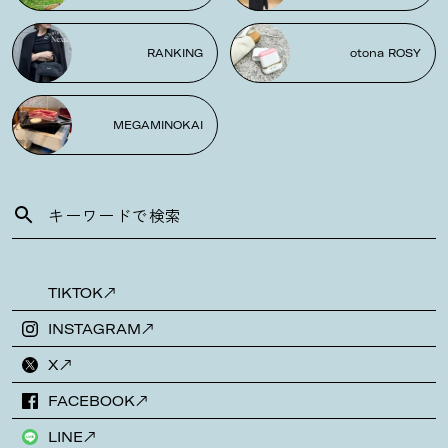
RANKING
otona ROSY
MEGAMINOKAI
TIKTOK
INSTAGRAM
X
FACEBOOK
LINE