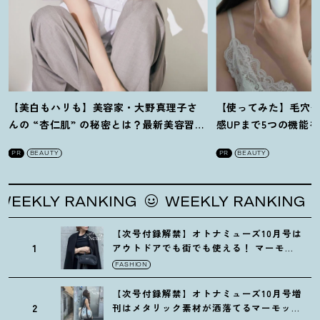
【美白もハリも】美容家・大野真理子さ
【使ってみた】毛穴
んの “杏仁肌” の秘密とは
？
最新美容習慣
感UPまで5つの機能
を徹底解説
！
の全方位ケア光美顔
PR
BEAUTY
PR
BEAUTY
KLY RANKING
WEEKLY RANKING
W
【次号付録解禁】オトナミューズ10月号は
1
アウトドアでも街でも使える
！
マーモッ
トの黒ショルダー
FASHION
【次号付録解禁】オトナミューズ10月号増
2
刊はメタリック素材が洒落てるマーモット