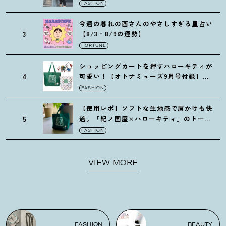
の保冷バッグ
FASHION
今週の暮れの酉さんのやさしすぎる星占い
3
【8/3‐8/9の運勢】
FORTUNE
ショッピングカートを押すハローキティが
4
可愛い
！
【オトナミューズ9月号付録】紀
ノ国屋バッグ
FASHION
【使用レポ】ソフトな生地感で肩かけも快
5
適。「紀ノ国屋×ハローキティ」のトート
がガシガシ使えて最高です
！
FASHION
VIEW MORE
FASHION
BEAUTY