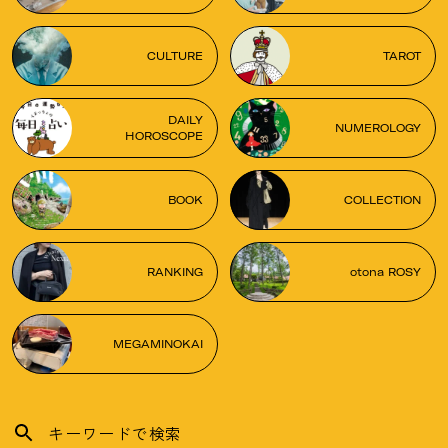
CULTURE
TAROT
DAILY
NUMEROLOGY
HOROSCOPE
BOOK
COLLECTION
RANKING
otona ROSY
MEGAMINOKAI