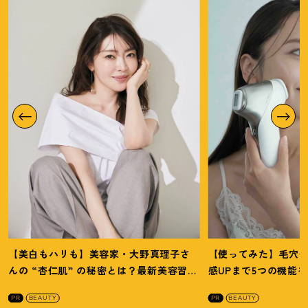
【美白もハリも】美容家・大野真理子さ
【使ってみた】毛穴
んの “杏仁肌” の秘密とは
？
最新美容習慣
感UPまで5つの機能
を徹底解説
！
の全方位ケア光美顔
PR
BEAUTY
PR
BEAUTY