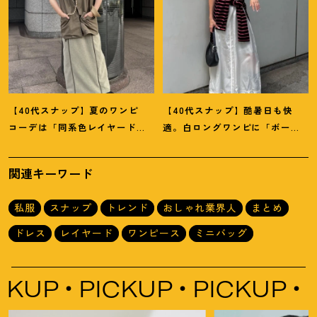
【40代スナップ】夏のワンピ
【40代スナップ】酷暑日も快
コーデは「同系色レイヤード」
適。白ロングワンピに「ボー
でスッキリ決めて
！
｜仲林智佳
ダーT腰巻き」で旬顔に
！
｜萩原
さん
美緒さん
関連キーワード
私服
スナップ
トレンド
おしゃれ業界人
まとめ
ドレス
レイヤード
ワンピース
ミニバッグ
KUP
PICKUP
PICKUP
P