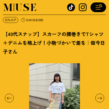
オトナミューズ ウェブ
SNAP
SUN.06.22 2025
【40代スナップ】スカーフの腰巻きでTシャツ
＋デニムを格上げ
！
小物づかいで差を｜佃今日
子さん