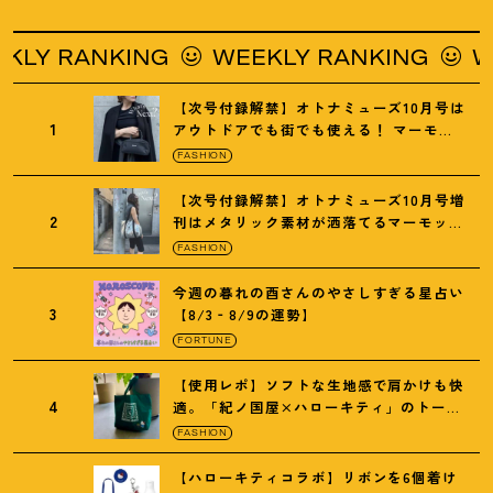
Y RANKING
WEEKLY RANKING
WEE
【次号付録解禁】オトナミューズ10月号は
1
アウトドアでも街でも使える
！
マーモッ
トの黒ショルダー
FASHION
【次号付録解禁】オトナミューズ10月号増
2
刊はメタリック素材が洒落てるマーモット
の保冷バッグ
FASHION
今週の暮れの酉さんのやさしすぎる星占い
3
【8/3‐8/9の運勢】
FORTUNE
【使用レポ】ソフトな生地感で肩かけも快
4
適。「紀ノ国屋×ハローキティ」のトート
がガシガシ使えて最高です
！
FASHION
【ハローキティコラボ】リボンを6個着け