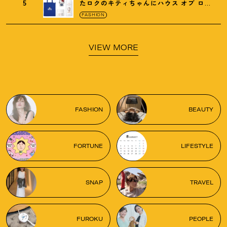
5
たロクのキティちゃんにハウス オブ ロー
ゼの限定パケも
！
FASHION
VIEW MORE
FASHION
BEAUTY
FORTUNE
LIFESTYLE
SNAP
TRAVEL
FUROKU
PEOPLE