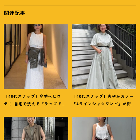
関連記事
【40代スナップ】今季ヘビロ
【40代スナップ】爽やかカラー
テ
！
自宅で洗える「ラップドレ
「Aラインシャツワンピ」が街で
ス」にシャツを腰巻き｜内田志
も旅先でも活躍
！
｜志波かよこ
乃婦さん
さん