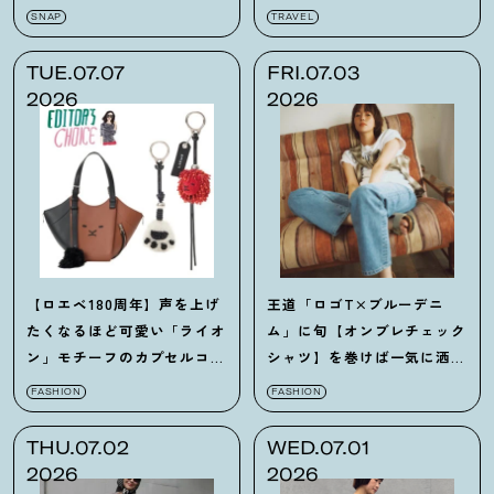
塚愛子さん
イテム】4選
SNAP
TRAVEL
TUE.07.07
FRI.07.03
2026
2026
【ロエベ180周年】声を上げ
王道「ロゴT×ブルーデニ
たくなるほど可愛い「ライオ
ム」に旬【オンブレチェック
ン」モチーフのカプセルコレ
シャツ】を巻けば一気に洒落
クションが登場
ます
！
FASHION
FASHION
THU.07.02
WED.07.01
2026
2026