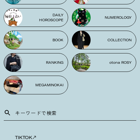
DAILY
NUMEROLOGY
HOROSCOPE
BOOK
COLLECTION
RANKING
otona ROSY
MEGAMINOKAI
TIKTOK