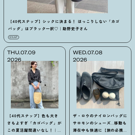
【40代スナップ】シックに決まる
！
ほっこりしない「カゴ
バッグ」はブラック一択♡｜助野史子さん
SNAP
THU.07.09
WED.07.08
2026
2026
【40代スナップ】色も大き
ザ・ロウのナイロンバッグに
さもよすぎ「カゴバッグ」が
サロモンのシューズ…移動も
この夏活躍間違いなし
！
｜石
滞在中も快適に【旅の必携ア