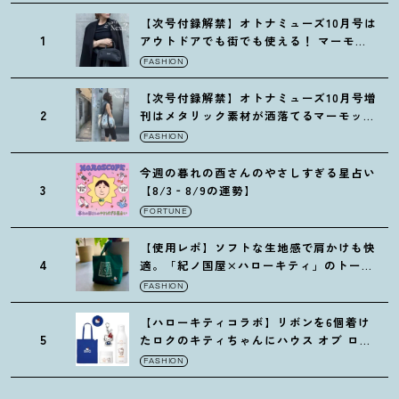
【次号付録解禁】オトナミューズ10月号は
1
アウトドアでも街でも使える
！
マーモッ
トの黒ショルダー
FASHION
【次号付録解禁】オトナミューズ10月号増
2
刊はメタリック素材が洒落てるマーモット
の保冷バッグ
FASHION
今週の暮れの酉さんのやさしすぎる星占い
3
【8/3‐8/9の運勢】
FORTUNE
【使用レポ】ソフトな生地感で肩かけも快
4
適。「紀ノ国屋×ハローキティ」のトート
がガシガシ使えて最高です
！
FASHION
【ハローキティコラボ】リボンを6個着け
5
たロクのキティちゃんにハウス オブ ロー
ゼの限定パケも
！
FASHION