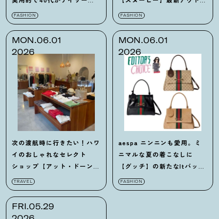
使える「靴とバッグ」
アグッズ10選
FASHION
FASHION
MON.06.01
MON.06.01
2026
2026
次の渡航時に行きたい！ハワ
aespa ニンニンも愛用。ミ
イのおしゃれなセレクト
ニマルな夏の着こなしに
ショップ【アット・ドーン・
【グッチ】の新たなItバッグ
オアフ】知ってる？
「パパラッツォ」を
TRAVEL
FASHION
FRI.05.29
2026