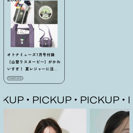
オトナミューズ7月号付録
【山登りスヌーピー】がかわ
いすぎ！ 夏レジャーに活躍
のバッグ2種登場
FASHION
KUP
PICKUP
PICKUP
PI