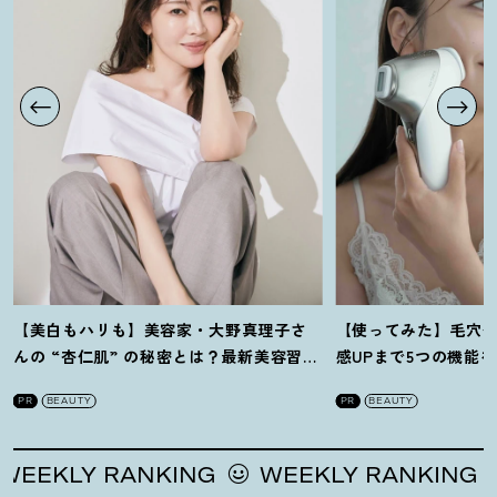
【美白もハリも】美容家・大野真理子さ
【使ってみた】毛穴
んの “杏仁肌” の秘密とは
？
最新美容習慣
感UPまで5つの機能
を徹底解説
！
の全方位ケア光美顔
PR
BEAUTY
PR
BEAUTY
EKLY RANKING
WEEKLY RANKING