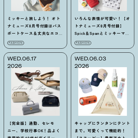
ミッキーと旅しよう！ オト
いろんな表情が可愛い！【オ
ナミューズ8月号付録はパス
トナミューズ8月号付録】
ポートケース＆丈夫なエコ
Spick＆Spanとミッキーマウ
バッグです♡
スコラボのバッグ＆ポーチ
FASHION
FASHION
WED.06.17
WED.06.03
2026
2026
【完全版】通勤、セレモ
キャップにランタンにテント
ニー、学校行事OK！品よく
まで。可愛くって機能的！
実用的で40代がデイリーに
【スヌーピー】最新アウトド