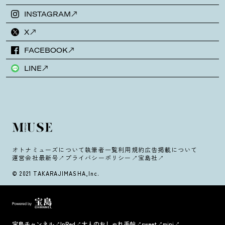
INSTAGRAM
X
FACEBOOK
LINE
オトナミューズについて
執筆者一覧
利用規約
広告掲載について
運営会社
最新号
プライバシーポリシー
宝島社
© 2021 TAKARAJIMASHA,Inc.
宝島チャンネル
InRed
大人のおしゃれ手帖
sweet
mini