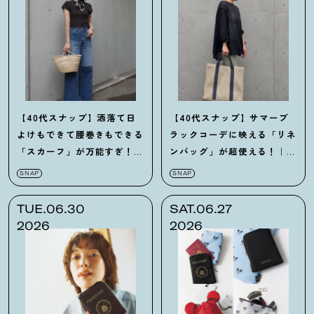
【40代スナップ】洒落て日
【40代スナップ】サマーブ
よけもできて腰巻きもできる
ラックコーデに映える「リネ
「スカーフ」が万能すぎ
！
｜
ンバッグ」が超使える
！
｜青
合田真由さん
木広子さん
SNAP
SNAP
TUE.06.30
SAT.06.27
2026
2026