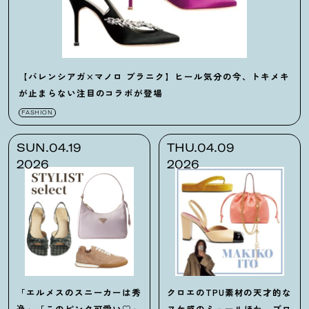
【バレンシアガ×マノロ ブラニク】ヒール気分の今、トキメキ
が止まらない注目のコラボが登場
FASHION
SUN.04.19
THU.04.09
2026
2026
「エルメスのスニーカーは秀
クロエのTPU素材の天才的な
逸」「このピンク可愛い♡」
ヌケ感のミュールほか、プロ