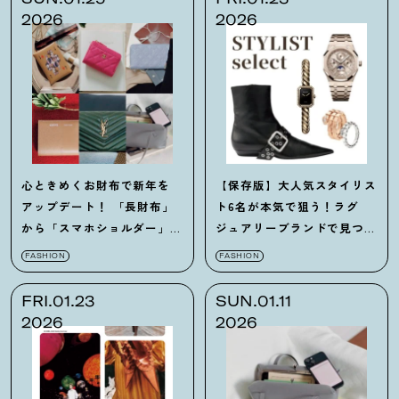
2026
2026
心ときめくお財布で新年を
【保存版】大人気スタイリス
アップデート
！
「長財布」
ト6名が本気で狙う
！
ラグ
から「スマホショルダー」ま
ジュアリーブランドで見つけ
で42選【まとめ】
た逸品32選まとめ
FASHION
FASHION
FRI.01.23
SUN.01.11
2026
2026