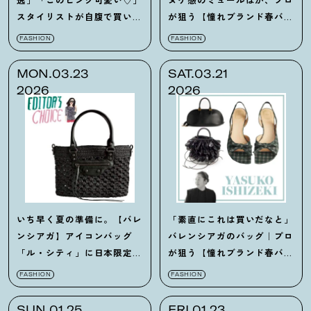
スタイリストが自腹で買いた
が狙う【憧れブランド春バッ
い靴とバッグ26選
グ＆靴】5選
FASHION
FASHION
MON.03.23
SAT.03.21
2026
2026
いち早く夏の準備に。【バレ
「素直にこれは買いだなと」
ンシアガ】アイコンバッグ
バレンシアガのバッグ｜プロ
「ル・シティ」に日本限定ラ
が狙う【憧れブランド春バッ
フィアが登場
！
グ＆靴】6選
FASHION
FASHION
SUN.01.25
FRI.01.23