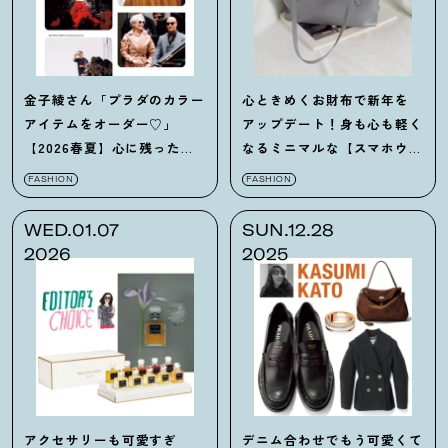
金子綾さん「プラダのカラー
心ときめくお財布で新年を
アイテムをオーダー♡」
アップデート！身も心も軽く
【2026春夏】心に残った
なるミニマルな【スマホウォ
ショー＆ルックはどれ⁉
レット】7選
FASHION
FASHION
WED.01.07
SUN.12.28
2026
2025
アクセサリーも可愛すぎ
デニム合わせでもう可愛くて