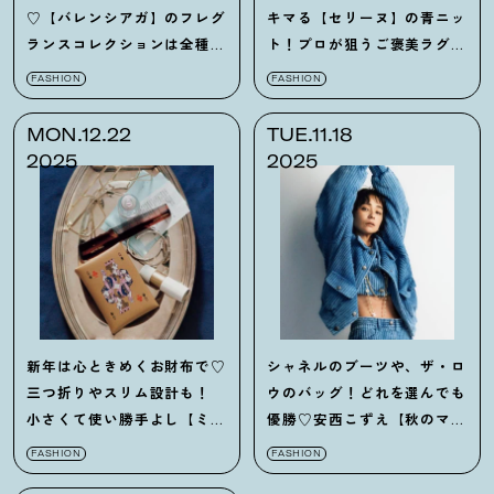
♡【バレンシアガ】のフレグ
キマる【セリーヌ】の青ニッ
ランスコレクションは全種欲
ト！プロが狙うご褒美ラグ
しくなる！
ジュアリー6選
FASHION
FASHION
MON.12.22
TUE.11.18
2025
2025
新年は心ときめくお財布で♡
シャネルのブーツや、ザ・ロ
三つ折りやスリム設計も！
ウのバッグ！どれを選んでも
小さくて使い勝手よし【ミニ
優勝♡安西こずえ【秋のマス
財布】7選
トバイ】まとめ
FASHION
FASHION