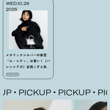
WED.10.29
2025
メタリックシルバーの新型
「ル・シティ」は買い！【バ
レンシアガ】安西こずえ秋の
マストバイ
FASHION
P
PICKUP
PICKUP
PIC