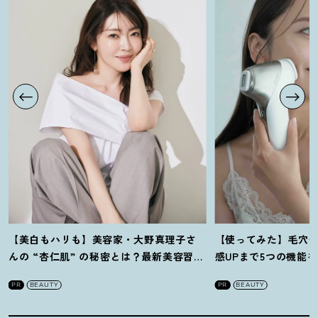
【美白もハリも】美容家・大野真理子さ
【使ってみた】毛穴
んの “杏仁肌” の秘密とは
？
最新美容習慣
感UPまで5つの機能
を徹底解説
！
の全方位ケア光美顔
PR
BEAUTY
PR
BEAUTY