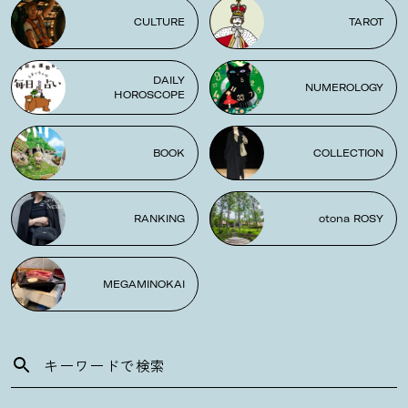
CULTURE
TAROT
DAILY
NUMEROLOGY
HOROSCOPE
BOOK
COLLECTION
RANKING
otona ROSY
MEGAMINOKAI