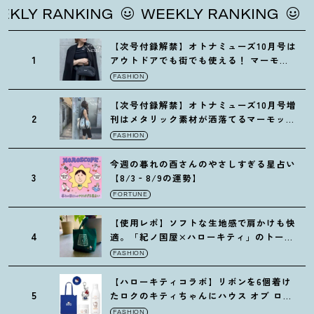
LY RANKING
WEEKLY RANKING
WE
【次号付録解禁】オトナミューズ10月号は
1
アウトドアでも街でも使える
！
マーモッ
トの黒ショルダー
FASHION
【次号付録解禁】オトナミューズ10月号増
2
刊はメタリック素材が洒落てるマーモット
の保冷バッグ
FASHION
今週の暮れの酉さんのやさしすぎる星占い
3
【8/3‐8/9の運勢】
FORTUNE
【使用レポ】ソフトな生地感で肩かけも快
4
適。「紀ノ国屋×ハローキティ」のトート
がガシガシ使えて最高です
！
FASHION
【ハローキティコラボ】リボンを6個着け
5
たロクのキティちゃんにハウス オブ ロー
ゼの限定パケも
！
FASHION