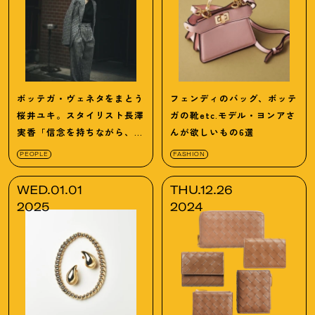
ボッテガ・ヴェネタをまとう
フェンディのバッグ、ボッテ
桜井ユキ。スタイリスト長澤
ガの靴etc.モデル・ヨンアさ
実香「信念を持ちながら、気
んが欲しいもの6選
負い過ぎてもいない、粋な女
PEOPLE
FASHION
性という印象」
WED.01.01
THU.12.26
2025
2024