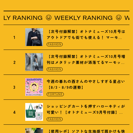
Y RANKING
WEEKLY RANKING
WEEK
【次号付録解禁】オトナミューズ10月号は
1
アウトドアでも街でも使える
！
マーモッ
トの黒ショルダー
FASHION
【次号付録解禁】オトナミューズ10月号増
2
刊はメタリック素材が洒落てるマーモット
の保冷バッグ
FASHION
今週の暮れの酉さんのやさしすぎる星占い
3
【8/3‐8/9の運勢】
FORTUNE
ショッピングカートを押すハローキティが
4
可愛い
！
【オトナミューズ9月号付録】紀
ノ国屋バッグ
FASHION
【使用レポ】ソフトな生地感で肩かけも快