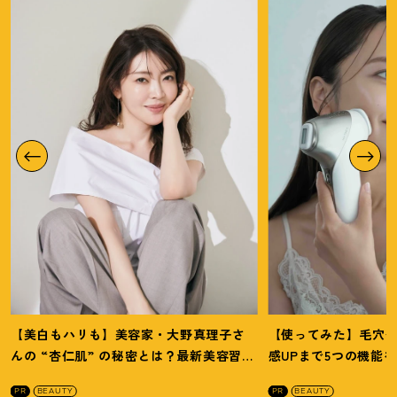
【美白もハリも】美容家・大野真理子さ
【使ってみた】毛穴
んの “杏仁肌” の秘密とは
？
最新美容習慣
感UPまで5つの機能
を徹底解説
！
の全方位ケア光美顔
PR
BEAUTY
PR
BEAUTY