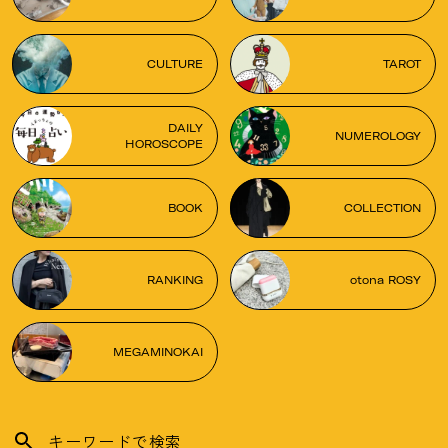
CULTURE
TAROT
DAILY
NUMEROLOGY
HOROSCOPE
BOOK
COLLECTION
RANKING
otona ROSY
MEGAMINOKAI