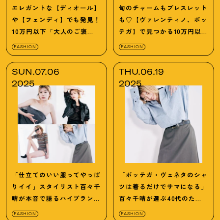
エレガントな【ディオール】
旬のチャームもブレスレット
や【フェンディ】でも発見
！
も♡【ヴァレンティノ、ボッ
10万円以下「大人のご褒
テガ】で見つかる10万円以
美」名品まとめ14選
下の逸品4選
FASHION
FASHION
SUN.07.06
THU.06.19
2025
2025
「仕立てのいい服ってやっぱ
「ボッテガ・ヴェネタのシャ
りイイ」スタイリスト百々千
ツは着るだけでサマになる」
晴が本音で語るハイブランド
百々千晴が選ぶ40代のため
の欲しいもの16選
の本命服3選
FASHION
FASHION