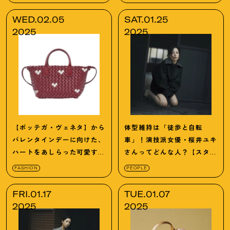
WED.02.05
SAT.01.25
2025
2025
【ボッテガ・ヴェネタ】から
体型維持は「徒歩と自転
バレンタインデーに向けた、
車」
！
演技派女優・桜井ユキ
ハートをあしらった可愛すぎ
さんってどんな人
？
【スタイ
るカプセルコレクションが登
リスト長澤実香連載】
FASHION
PEOPLE
場
！
FRI.01.17
TUE.01.07
2025
2025