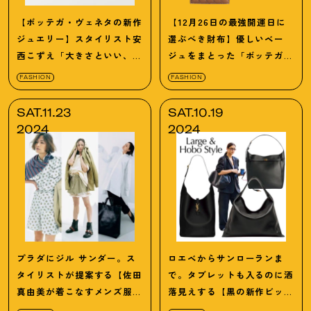
【ボッテガ・ヴェネタの新作
【12月26日の最強開運日に
ジュエリー】スタイリスト安
選ぶべき財布】優しいベー
西こずえ「大きさといい、輝
ジュをまとった「ボッテガ・
きといい、 超好み！」
ヴェネタの新作5選」
FASHION
FASHION
SAT.11.23
SAT.10.19
2024
2024
プラダにジル サンダー。ス
ロエベからサンローランま
タイリストが提案する【佐田
で。タブレットも入るのに洒
真由美が着こなすメンズ服
落見えする【黒の新作ビッグ
ルック4選】
バッグ5選】