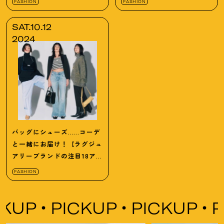
FASHION
FASHION
SAT.10.12
2024
バッグにシューズ……コーデ
と一緒にお届け！【ラグジュ
アリーブランドの注目18ア
イテム総まとめ】
FASHION
UP
PICKUP
PICKUP
PI