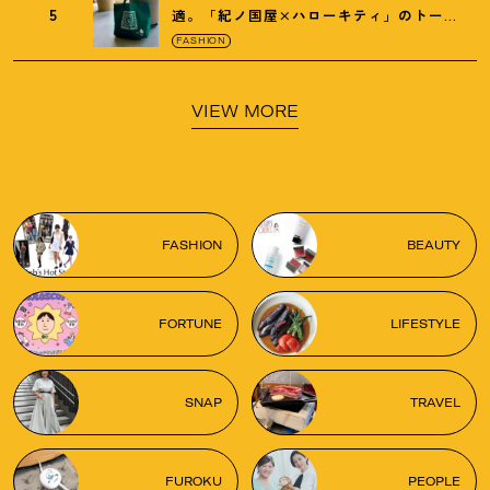
5
適。「紀ノ国屋×ハローキティ」のトート
がガシガシ使えて最高です
！
FASHION
VIEW MORE
FASHION
BEAUTY
FORTUNE
LIFESTYLE
SNAP
TRAVEL
FUROKU
PEOPLE