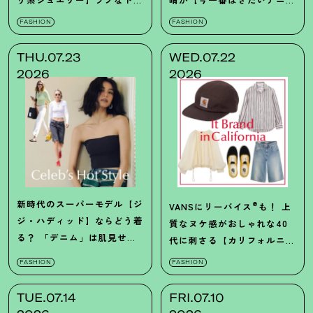
プスも旬顔に
！
ム】って
？
FASHION
FASHION
THU.07.23
WED.07.22
2026
2026
新時代のスーパーモデル【ジ
®
VANSにリーバイス
も
！
上
ジ・ハディッド】ならどう着
質なヌケ感がおしゃれな40
る
？
「デニム」は肌見せで
代に刺さる【カリフォルニア
大人ヘルシーに
発ブランド】5選
FASHION
FASHION
TUE.07.14
FRI.07.10