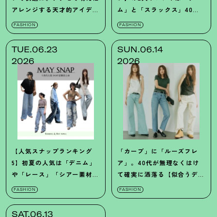
アレンジする天才的アイデア
ム」と「スラックス」40代
【メンズスナップ】
スナップ10選
FASHION
FASHION
TUE.06.23
SUN.06.14
2026
2026
【人気スナップランキング
「カーブ」に「ルーズフレ
5】初夏の人気は「デニム」
ア」。40代が無理なくはけ
や「レース」「シアー素材」
て確実に洒落る【似合うデニ
40代スナップまとめ
ム】が欲しい！
FASHION
FASHION
SAT.06.13