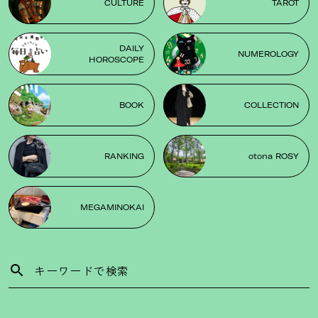
CULTURE
TAROT
DAILY
NUMEROLOGY
HOROSCOPE
BOOK
COLLECTION
RANKING
otona ROSY
MEGAMINOKAI