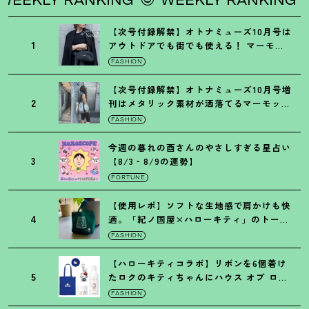
【次号付録解禁】オトナミューズ10月号は
1
アウトドアでも街でも使える
！
マーモッ
トの黒ショルダー
FASHION
【次号付録解禁】オトナミューズ10月号増
2
刊はメタリック素材が洒落てるマーモット
の保冷バッグ
FASHION
今週の暮れの酉さんのやさしすぎる星占い
3
【8/3‐8/9の運勢】
FORTUNE
【使用レポ】ソフトな生地感で肩かけも快
4
適。「紀ノ国屋×ハローキティ」のトート
がガシガシ使えて最高です
！
FASHION
【ハローキティコラボ】リボンを6個着け
5
たロクのキティちゃんにハウス オブ ロー
ゼの限定パケも
！
FASHION