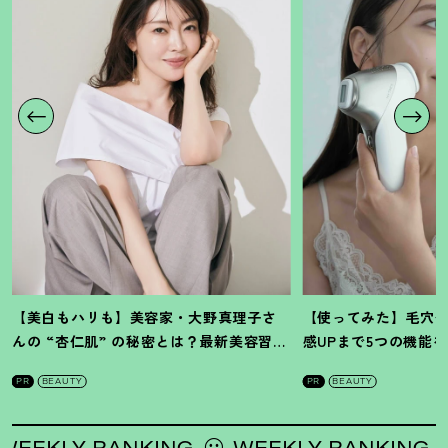
【美白もハリも】美容家・大野真理子さ
【使ってみた】毛穴
んの “杏仁肌” の秘密とは
？
最新美容習慣
感UPまで5つの機能
を徹底解説
！
の全方位ケア光美顔
PR
BEAUTY
PR
BEAUTY
EKLY RANKING
WEEKLY RANKING