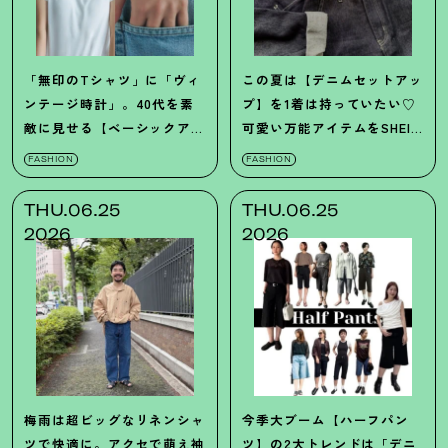
「無印のTシャツ」に「ヴィ
この夏は【デニムセットアッ
ンテージ時計」。40代を素
プ】を1着は持っていたい♡
敵に見せる【ベーシックアイ
可愛い万能アイテムをSHEIN
テム】の流儀
でゲット！
FASHION
FASHION
THU.06.25
THU.06.25
2026
2026
梅雨は超ビッグなリネンシャ
今季大ブーム【ハーフパン
ツで快適に。アクセで萌え袖
ツ】の2大トレンドは「デニ