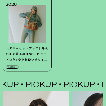
2026
【デニムセットアップ】をそ
のまま着るのはNG。ビビッ
ドな色Tや小物使いでちょっ
と遊ぶのがカギ
FASHION
KUP
PICKUP
PICKUP
PI