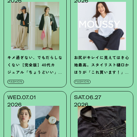
2026
2026
キメ過ぎない、でもだらしな
お尻がキレイに見えてはき心
くない【完全版】40代カ
地最高。スタイリスト樋口か
ジュアル「ちょうどいい」バ
ほりが「これ買います
！
」と
ランスの正解7選
叫んだマウジーのデニムとは
FASHION
FASHION
WED.07.01
SAT.06.27
2026
2026