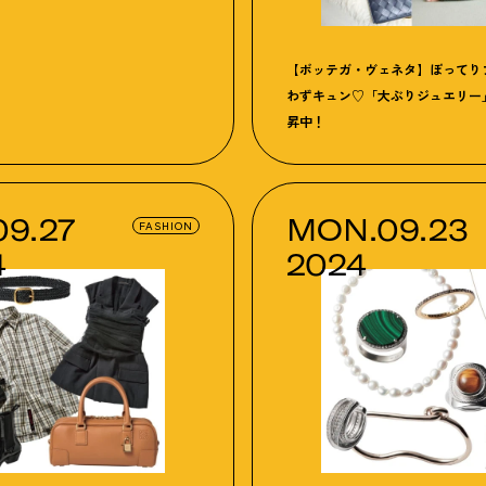
【ボッテガ・ヴェネタ】ぽってり
わずキュン♡「大ぶりジュエリー
昇中
！
09.27
MON.09.23
FASHION
4
2024