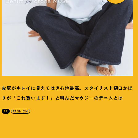
お尻がキレイに見えてはき心地最高。スタイリスト樋口かほ
りが「これ買います
！
」と叫んだマウジーのデニムとは
PR
FASHION