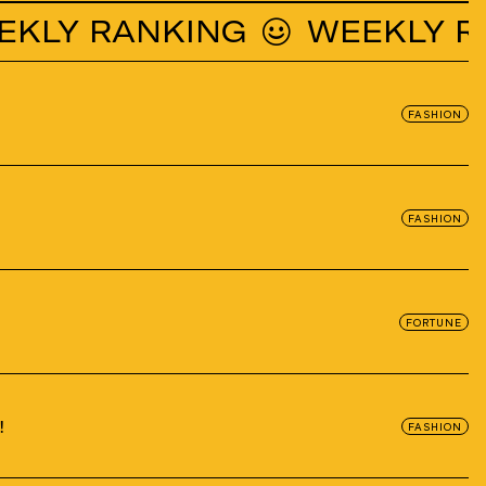
 RANKING
WEEKLY RANK
FASHION
FASHION
FORTUNE
！
FASHION