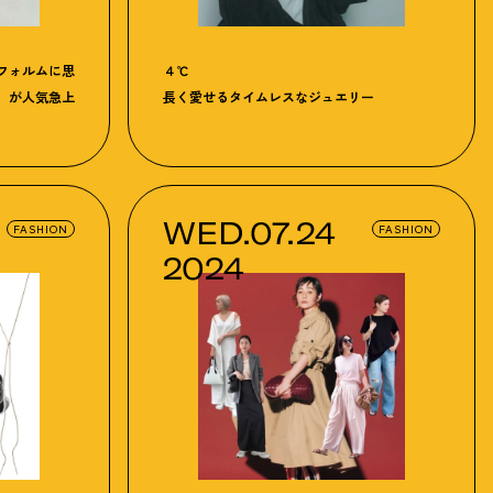
フォルムに思
４℃
」が人気急上
長く愛せるタイムレスなジュエリー
WED.07.24
FASHION
FASHION
2024