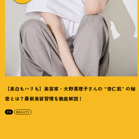
【美白もハリも】美容家・大野真理子さんの “杏仁肌” の秘
密とは
？
最新美容習慣を徹底解説
！
PR
BEAUTY