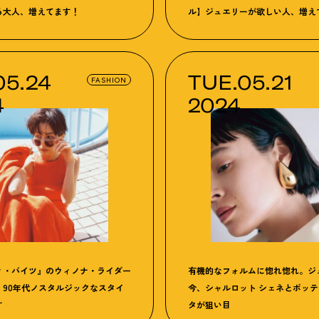
る大人、増えてます！
ル】ジュエリーが欲しい人、増え
05.24
TUE.05.21
FASHION
4
2024
ィ・バイツ』のウィノナ・ライダー
有機的なフォルムに惚れ惚れ。ジ
！90年代ノスタルジックなスタイ
今、シャルロット シェネとボッ
す
タが狙い目