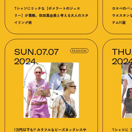
Tシャツにリッチな【ポメラートのジュエ
ロエベのバ
リー】が素敵。佐田真由美と考える大人のスタ
ウエスタン
イリング術
テム11選
SUN.07.07
THU.
FASHION
2024
202
1万円以下も!? カラフルなビーズネックレスや
Tシャツに