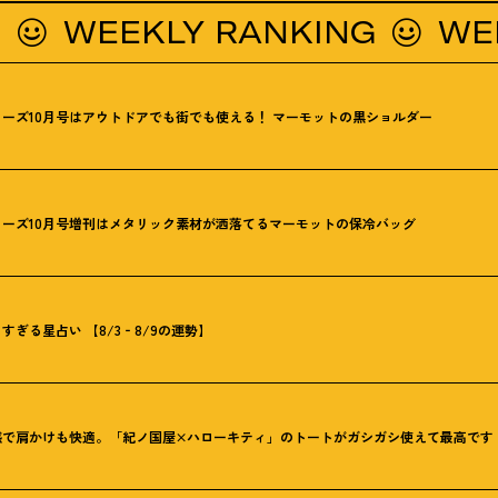
WEEKLY RANKING
WEEKLY
ーズ10月号はアウトドアでも街でも使える
！
マーモットの黒ショルダー
ーズ10月号増刊はメタリック素材が洒落てるマーモットの保冷バッグ
ぎる星占い 【8/3‐8/9の運勢】
感で肩かけも快適。「紀ノ国屋×ハローキティ」のトートがガシガシ使えて最高です