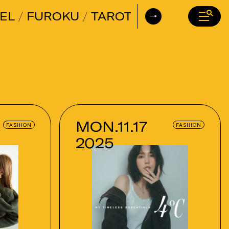
EL
FUROKU
TAROT
DAILY HORO
MON.11.17
FASHION
FASHION
2025