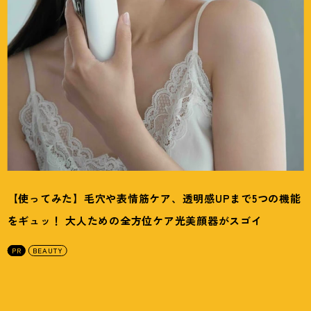
【使ってみた】毛穴や表情筋ケア、透明感UPまで5つの機能
をギュッ
！
大人ための全方位ケア光美顔器がスゴイ
PR
BEAUTY