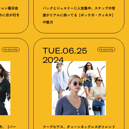
ション展示会
バッグとジュエリーに人気集中。スナップの常
のに目が行き
連がリアルに持ってる【ボッテガ・ヴェネタ】
の魅力
TUE.06.25
FASHION
FASHION
2024
今、【パー
フープピアス、チェーンネックレスがトレンド