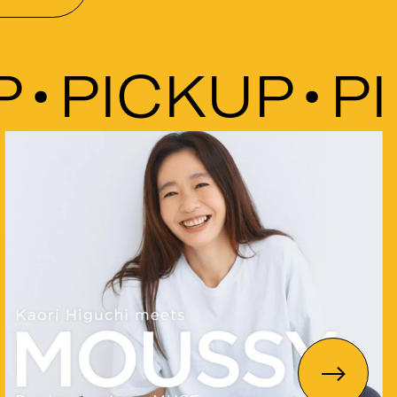
PICKUP
PIC