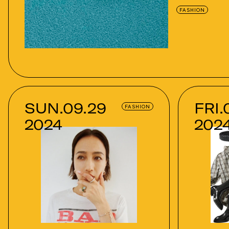
FASHION
SUN.09.29
FRI.
FASHION
2024
202