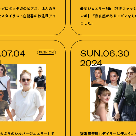
ッグにボッテガのピアス。ほんのり
最旬ジュエリー9選【秋冬ファッ
なスタイリスト白幡啓の秋注目アイ
レポ】「存在感があるモダンなも
ました」
07.04
SUN.06.30
FASHION
4
2024
【大ぶりのシルバージュエリー】を
冠婚葬祭用もデイリーに使おう。